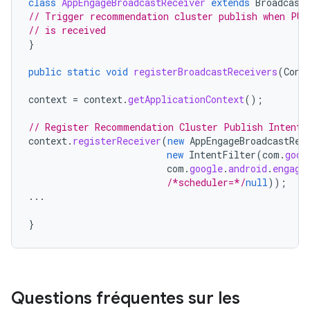
class
AppEngageBroadcastReceiver
extends
Broadcast
// Trigger recommendation cluster publish when PUB
// is received
}
public
static
void
registerBroadcastReceivers
(
Cont
context
=
context
.
getApplicationContext
();
// Register Recommendation Cluster Publish Intent
context
.
registerReceiver
(
new
AppEngageBroadcastRec
new
IntentFilter
(
com
.
goog
com
.
google
.
android
.
engage
/*scheduler=*/
null
));
...
}
Questions fréquentes sur les