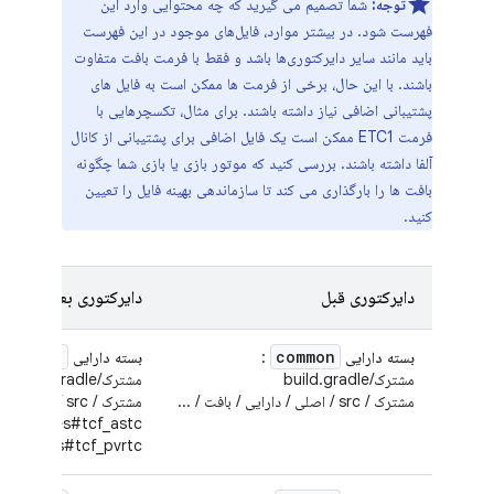
توجه:
شما تصمیم می گیرید که چه محتوایی وارد این
فهرست شود. در بیشتر موارد، فایل‌های موجود در این فهرست
باید مانند سایر دایرکتوری‌ها باشد و فقط با فرمت بافت متفاوت
باشند. با این حال، برخی از فرمت ها ممکن است به فایل های
پشتیبانی اضافی نیاز داشته باشند. برای مثال، تکسچرهایی با
فرمت ETC1 ممکن است یک فایل اضافی برای پشتیبانی از کانال
آلفا داشته باشند. بررسی کنید که موتور بازی یا بازی شما چگونه
بافت ها را بارگذاری می کند تا سازماندهی بهینه فایل را تعیین
کنید.
دایرکتوری قبل
دایرکتوری بعد
common
common
بسته دارایی
:
بسته دارایی
مشترک/build.gradle
مشترک/build.gradle
مشترک / src / اصلی / دارایی / بافت / ...
مشترک / src / اصلی / دارایی / بافت / ...
textures#tcf_astc/...
extures#tcf_pvrtc/...