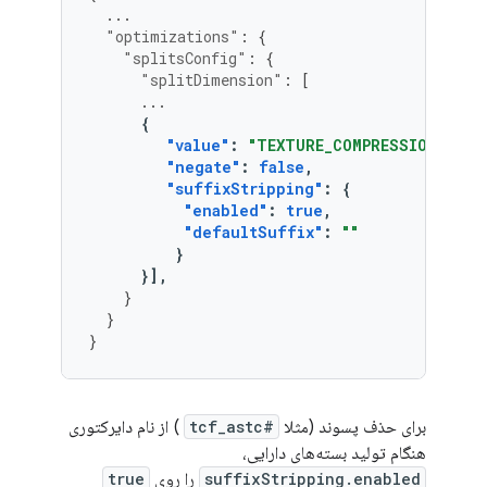
...
"optimizations"
:
{
"splitsConfig"
:
{
"splitDimension"
:
[
...
{
"value"
:
"TEXTURE_COMPRESSION_FORM
"negate"
:
false
,
"suffixStripping"
:
{
"enabled"
:
true
,
"defaultSuffix"
:
""
}
}],
}
}
}
برای حذف پسوند (مثلا
#tcf_astc
) از نام دایرکتوری
هنگام تولید بسته‌های دارایی،
suffixStripping.enabled
را روی
true