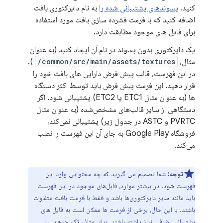
کنید.
پسوندهای پشتیبانی شده را
به نام دایرکتوری بافت
اضافه کنید که با فرمت فشرده سازی بافت مورد استفاده
برای فایل های موجود مطابقت دارد.
یک دایرکتوری بدون پسوند در نام آن ایجاد کنید (به عنوان
مثال،
common/src/main/assets/textures/
).
در این فهرست، قالب پیش فرض دارایی های بافت خود را
قرار دهید. این فرمت پیش فرض باید توسط اکثر دستگاه
ها (به عنوان مثال ETC1 یا ETC2) پشتیبانی شود. اگر
دستگاهی از سایر قالب‌های مشخص‌شده (به عنوان مثال
PVRTC و ASTC در جدول زیر) پشتیبانی نمی‌کند،
فروشگاه Google Play به جای آن این فهرست را نصب
می‌کند.
توجه:
شما تصمیم می گیرید که چه محتوایی وارد این
فهرست شود. در بیشتر موارد، فایل‌های موجود در این فهرست
باید مانند سایر دایرکتوری‌ها باشد و فقط با فرمت بافت متفاوت
باشند. با این حال، برخی از فرمت ها ممکن است به فایل های
پشتیبانی اضافی نیاز داشته باشند. برای مثال، تکسچرهایی با