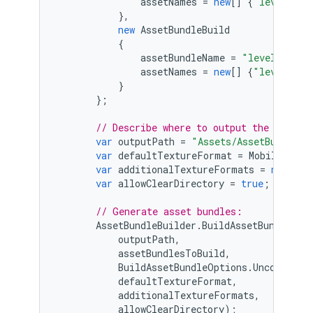
assetNames
=
new
[]
{
"level1/ch
},
new
AssetBundleBuild
{
assetBundleName
=
"level2-text
assetNames
=
new
[]
{
"level2/ch
}
};
// Describe where to output the asset 
var
outputPath
=
"Assets/AssetBundles"
var
defaultTextureFormat
=
MobileTextu
var
additionalTextureFormats
=
new
[]
{
var
allowClearDirectory
=
true
;
// Generate asset bundles:
AssetBundleBuilder
.
BuildAssetBundles
(
outputPath
,
assetBundlesToBuild
,
BuildAssetBundleOptions
.
Uncompress
defaultTextureFormat
,
additionalTextureFormats
,
allowClearDirectory
);