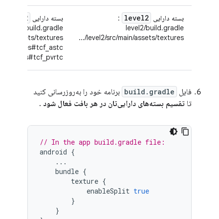
level2
level2
بسته دارایی
:
بسته دارایی
:
level2/build.gradle
level2/build.gradle
ain/assets/textures/...
level2/src/main/assets/textures/...
/textures#tcf_astc/...
textures#tcf_pvrtc/...
فایل
build.gradle
برنامه خود را به‌روزرسانی کنید
تا
تقسیم بسته‌های دارایی‌تان در هر بافت فعال شود
.
// In the app build.gradle file:
android
{
...
bundle
{
texture
{
enableSplit
true
}
}