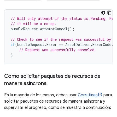
// Will only attempt if the status is Pending, Ret
// it will be a no-op.
bundleRequest
.
AttemptCancel
();
// Check to see if the request was successful by c
if
(
bundleRequest
.
Error
==
AssetDeliveryErrorCode
.
C
// Request was successfully canceled.
}
Cómo solicitar paquetes de recursos de
manera asíncrona
En la mayoría de los casos, debes usar
Corrutinas
para
solicitar paquetes de recursos de manera asíncrona y
supervisar el progreso, como se muestra a continuación: