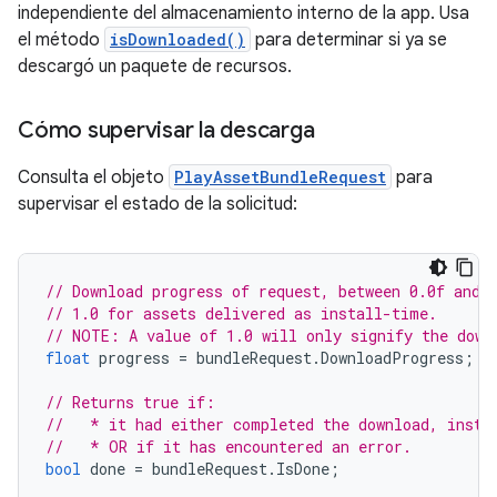
independiente del almacenamiento interno de la app. Usa
el método
isDownloaded()
para determinar si ya se
descargó un paquete de recursos.
Cómo supervisar la descarga
Consulta el objeto
PlayAssetBundleRequest
para
supervisar el estado de la solicitud:
// Download progress of request, between 0.0f and 
// 1.0 for assets delivered as install-time.
// NOTE: A value of 1.0 will only signify the down
float
progress
=
bundleRequest
.
DownloadProgress
;
// Returns true if:
//   * it had either completed the download, insta
//   * OR if it has encountered an error.
bool
done
=
bundleRequest
.
IsDone
;