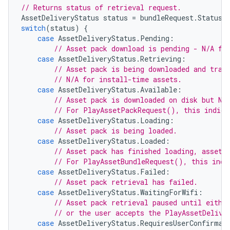
// Returns status of retrieval request.
AssetDeliveryStatus
status
=
bundleRequest
.
Status
;
switch
(
status
)
{
case
AssetDeliveryStatus
.
Pending
:
// Asset pack download is pending - N/A fo
case
AssetDeliveryStatus
.
Retrieving
:
// Asset pack is being downloaded and tran
// N/A for install-time assets.
case
AssetDeliveryStatus
.
Available
:
// Asset pack is downloaded on disk but NO
// For PlayAssetPackRequest(), this indica
case
AssetDeliveryStatus
.
Loading
:
// Asset pack is being loaded.
case
AssetDeliveryStatus
.
Loaded
:
// Asset pack has finished loading, assets
// For PlayAssetBundleRequest(), this indi
case
AssetDeliveryStatus
.
Failed
:
// Asset pack retrieval has failed.
case
AssetDeliveryStatus
.
WaitingForWifi
:
// Asset pack retrieval paused until eithe
// or the user accepts the PlayAssetDelive
case
AssetDeliveryStatus
.
RequiresUserConfirmat