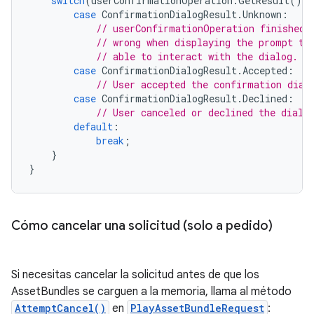
switch
(
userConfirmationOperation
.
GetResult
())
case
ConfirmationDialogResult
.
Unknown
:
// userConfirmationOperation finished 
// wrong when displaying the prompt to
// able to interact with the dialog.
case
ConfirmationDialogResult
.
Accepted
:
// User accepted the confirmation dial
case
ConfirmationDialogResult
.
Declined
:
// User canceled or declined the dialo
default
:
break
;
}
}
Cómo cancelar una solicitud (solo a pedido)
Si necesitas cancelar la solicitud antes de que los
AssetBundles se carguen a la memoria, llama al método
AttemptCancel()
en
PlayAssetBundleRequest
: