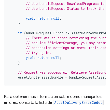
// Use bundleRequest.DownloadProgress to t
// Use bundleRequest.Status to track the s
yield
return
null
;
}
if
(
bundleRequest
.
Error
!=
AssetDeliveryErrorC
// There was an error retrieving the bundl
// and InsufficientStorage, you may prompt
// connection settings or check their stor
// try again.
yield
return
null
;
}
// Request was successful. Retrieve AssetBundl
AssetBundle
assetBundle
=
bundleRequest
.
AssetB
Para obtener más información sobre cómo manejar los
errores, consulta la lista de
AssetDeliveryErrorCodes
.