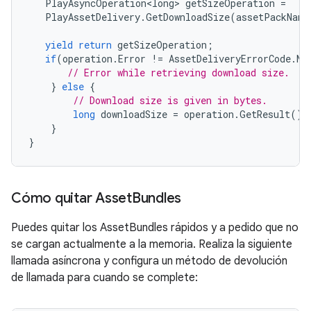
PlayAsyncOperation<long>
getSizeOperation
=
PlayAssetDelivery
.
GetDownloadSize
(
assetPackName
yield
return
getSizeOperation
;
if
(
operation
.
Error
!=
AssetDeliveryErrorCode
.
No
// Error while retrieving download size.
}
else
{
// Download size is given in bytes.
long
downloadSize
=
operation
.
GetResult
();
}
}
Cómo quitar Asset
Bundles
Puedes quitar los AssetBundles rápidos y a pedido que no
se cargan actualmente a la memoria. Realiza la siguiente
llamada asíncrona y configura un método de devolución
de llamada para cuando se complete: