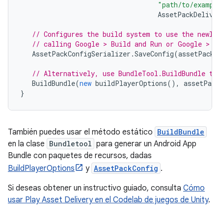
"path/to/exampl
AssetPackDelive
// Configures the build system to use the newly
// calling Google > Build and Run or Google > B
AssetPackConfigSerializer
.
SaveConfig
(
assetPackC
// Alternatively, use BundleTool.BuildBundle to
BuildBundle
(
new
buildPlayerOptions
(),
assetPack
}
También puedes usar el método estático
BuildBundle
en la clase
Bundletool
para generar un Android App
Bundle con paquetes de recursos, dadas
BuildPlayerOptions
y
AssetPackConfig
.
Si deseas obtener un instructivo guiado, consulta
Cómo
usar Play Asset Delivery en el Codelab de juegos de Unity
.