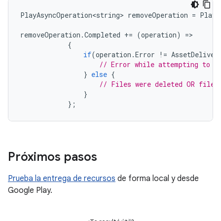
PlayAsyncOperation<string>
removeOperation
=
PlayA
removeOperation
.
Completed
+=
(
operation
)
=
{
if
(
operation
.
Error
!=
AssetDeliver
// Error while attempting to r
}
else
{
// Files were deleted OR files
}
};
Próximos pasos
Prueba la entrega de recursos
de forma local y desde
Google Play.