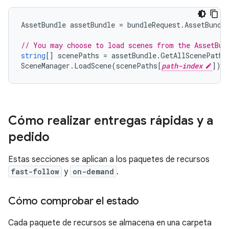
AssetBundle
assetBundle
=
bundleRequest
.
AssetBundl
// You may choose to load scenes from the AssetBun
string
[]
scenePaths
=
assetBundle
.
GetAllScenePaths
SceneManager
.
LoadScene
(
scenePaths
[
path-index
]);
Cómo realizar entregas rápidas y a
pedido
Estas secciones se aplican a los paquetes de recursos
fast-follow
y
on-demand
.
Cómo comprobar el estado
Cada paquete de recursos se almacena en una carpeta