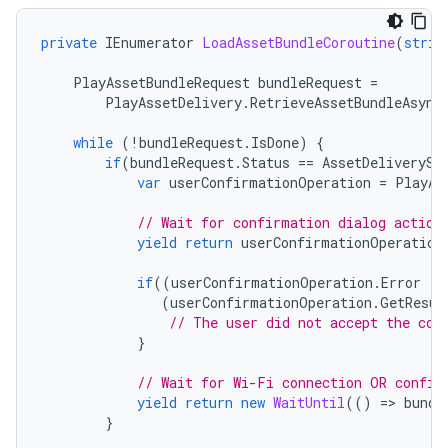
private
IEnumerator
LoadAssetBundleCoroutine
(
strin
PlayAssetBundleRequest
bundleRequest
=
PlayAssetDelivery
.
RetrieveAssetBundleAsync
while
(
!
bundleRequest
.
IsDone
)
{
if
(
bundleRequest
.
Status
==
AssetDeliverySt
var
userConfirmationOperation
=
PlayAs
// Wait for confirmation dialog action
yield
return
userConfirmationOperation
if
((
userConfirmationOperation
.
Error
!=
(
userConfirmationOperation
.
GetResul
// The user did not accept the con
}
// Wait for Wi-Fi connection OR confir
yield
return
new
WaitUntil
(()
=
>
bundl
}