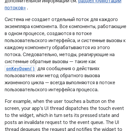
дополнительной информации см.
раздел «Аннотации
потоков»
.
Система
не
создает отдельный поток для каждого
экземпляра компонента. Все компоненты, работающие
в одном процессе, создаются в потоке
пользовательского интерфейса, и системные вызовы к
каждому компоненту обрабатываются из этого
потока. Следовательно, методы, реагирующие на
системные обратные вызовы — такие как
onKeyDown()
для сообщения о действиях
пользователя или метод обратного вызова
жизненного цикла — всегда выполняются в потоке
пользовательского интерфейса процесса.
For example, when the user touches a button on the
screen, your app's UI thread dispatches the touch event
to the widget, which in turn sets its pressed state and
posts an invalidate request to the event queue. The UI
thread dequeues the request and notifies the widget to