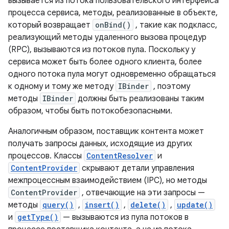
вызывается из потока пользовательского интерфейса
процесса сервиса, методы, реализованные в объекте,
который возвращает
onBind()
, такие как подкласс,
реализующий методы удаленного вызова процедур
(RPC), вызываются из потоков пула. Поскольку у
сервиса может быть более одного клиента, более
одного потока пула могут одновременно обращаться
к одному и тому же методу
IBinder
, поэтому
методы
IBinder
должны быть реализованы таким
образом, чтобы быть потокобезопасными.
Аналогичным образом, поставщик контента может
получать запросы данных, исходящие из других
процессов. Классы
ContentResolver
и
ContentProvider
скрывают детали управления
межпроцессным взаимодействием (IPC), но методы
ContentProvider
, отвечающие на эти запросы —
методы
query()
,
insert()
,
delete()
,
update()
и
getType()
— вызываются из пула потоков в