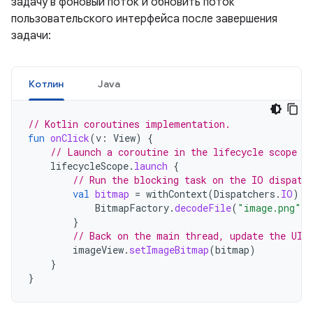
задачу в фоновый поток и обновить поток
пользовательского интерфейса после завершения
задачи:
Котлин
Java
// Kotlin coroutines implementation.
fun
onClick
(
v
:
View
)
{
// Launch a coroutine in the lifecycle scope (
lifecycleScope
.
launch
{
// Run the blocking task on the IO dispatc
val
bitmap
=
withContext
(
Dispatchers
.
IO
)
{
BitmapFactory
.
decodeFile
(
"image.png"
)
}
// Back on the main thread, update the UI.
imageView
.
setImageBitmap
(
bitmap
)
}
}