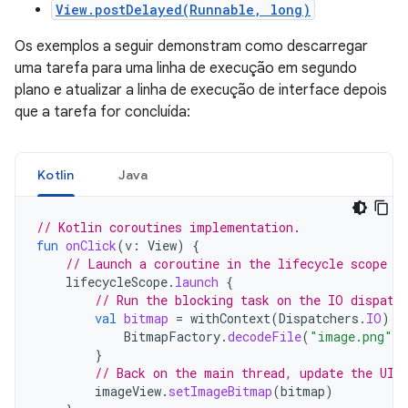
View.postDelayed(Runnable, long)
Os exemplos a seguir demonstram como descarregar
uma tarefa para uma linha de execução em segundo
plano e atualizar a linha de execução de interface depois
que a tarefa for concluída:
Kotlin
Java
// Kotlin coroutines implementation.
fun
onClick
(
v
:
View
)
{
// Launch a coroutine in the lifecycle scope (
lifecycleScope
.
launch
{
// Run the blocking task on the IO dispatc
val
bitmap
=
withContext
(
Dispatchers
.
IO
)
{
BitmapFactory
.
decodeFile
(
"image.png"
)
}
// Back on the main thread, update the UI.
imageView
.
setImageBitmap
(
bitmap
)