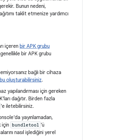
gerekir. Bunun nedeni,
ğıtımı taklit etmenize yardımcı
rı içeren
bir APK grubu
 genellikle bir APK grubu
emiyorsanız bağlı bir cihaza
u oluşturabilirsiniz
.
ihaz yapılandırması için gereken
ları dağıtır. Birden fazla
'e iletebilirsiniz.
Console'da yayınlamadan,
 için
bundletool
'ü
arını nasıl işlediğini yerel