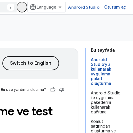
/
Android Studio
Oturum aç
Bu sayfada
Android
Studio'yu
kullanarak
uygulama
paketi
oluşturma
Bu size yardımcı oldu mu?
Android Studio
ile uygulama
paketlerini
me ve test
kullanarak
dağıtma
Komut
satırından
oluşturma ve