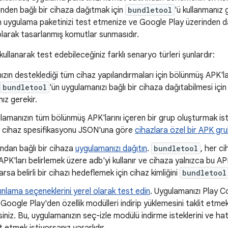
nden bağlı bir cihaza dağıtmak için
bundletool
'ü kullanmanız 
n uygulama paketinizi test etmenize ve Google Play üzerinden da
olarak tasarlanmış komutlar sunmasıdır.
 kullanarak test edebileceğiniz farklı senaryo türleri şunlardır:
zın desteklediği tüm cihaz yapılandırmaları için bölünmüş APK'la
bundletool
'ün uygulamanızı bağlı bir cihaza dağıtabilmesi için
ız gerekir.
lamanızın tüm bölünmüş APK'larını içeren bir grup oluşturmak ist
 cihaz spesifikasyonu JSON'una göre
cihazlara özel bir APK grub
dan bağlı bir cihaza
uygulamanızı dağıtın
.
bundletool
, her c
PK'ları belirlemek üzere adb'yi kullanır ve cihaza yalnızca bu APK'
arsa belirli bir cihazı hedeflemek için cihaz kimliğini
bundletool
yınlama seçeneklerini yerel olarak test edin
. Uygulamanızı Play 
 Google Play'den özellik modülleri indirip yüklemesini taklit etmek
rsiniz. Bu, uygulamanızın seç-izle modülü indirme isteklerini ve hatal