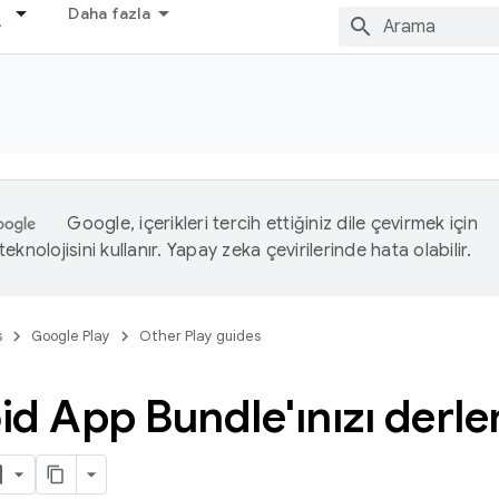
Daha fazla
Google, içerikleri tercih ettiğiniz dile çevirmek için
eknolojisini kullanır. Yapay zeka çevirilerinde hata olabilir.
s
Google Play
Other Play guides
d App Bundle'ınızı derle