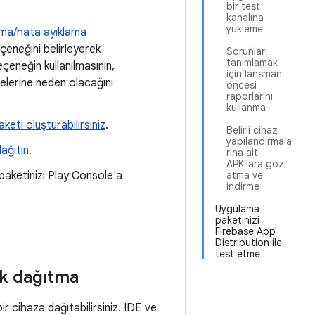
bir test
kanalına
yükleme
rma/hata ayıklama
çeneğini belirleyerek
Sorunları
tanımlamak
eçeneğin kullanılmasının,
için lansman
elerine neden olacağını
öncesi
raporlarını
kullanma
eti oluşturabilirsiniz
.
Belirli cihaz
yapılandırmala
ağıtın
.
rına ait
APK'lara göz
paketinizi Play Console'a
atma ve
indirme
Uygulama
paketinizi
Firebase App
Distribution ile
test etme
ak dağıtma
r cihaza dağıtabilirsiniz. IDE ve