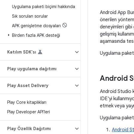
Uygulama paketi biçimi hakkında
Android App Bun
Sık sorulan sorular
önerilen yöntemd
APK genişletme dosyaları
deneyimleri gibi
gelişmiş kullanı
Birden fazla APK desteği
aşamasında test 
Katılım SDK'sı
Uygulama paketl
Play uygulama dağıtımı
Android S
Play Asset Delivery
Android Studio 
IDE'yi kullanmıy
Play Core kitaplıkları
etmek veya yayı
Play Developer API'leri
Uygulama paketle
Play Özellik Dağıtımı
Android St