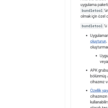
uygulama paketi
bundletool
'ü
olmak için özel 
bundletool
'ü
Uygulamanı
oluşturun
.
oluşturman
Uygu
veya
APK grubun
bölünmüş A
cihazınız v
Özellik ya
cihazınızın
kullanabili