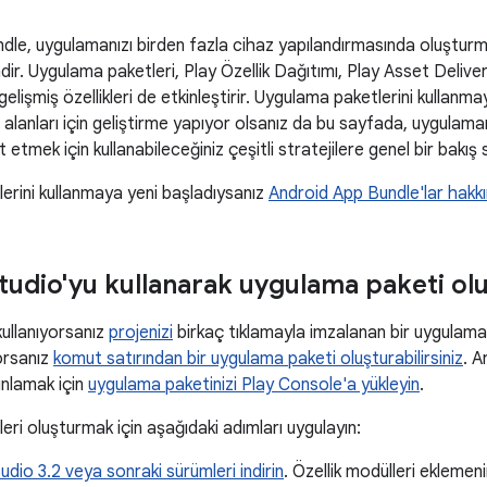
dle, uygulamanızı birden fazla cihaz yapılandırmasında oluşturm
ir. Uygulama paketleri, Play Özellik Dağıtımı, Play Asset Delive
 gelişmiş özellikleri de etkinleştirir. Uygulama paketlerini kullan
m alanları için geliştirme yapıyor olsanız da bu sayfada, uygulaman
etmek için kullanabileceğiniz çeşitli stratejilere genel bir bakış
erini kullanmaya yeni başladıysanız
Android App Bundle'lar hakk
tudio'yu kullanarak uygulama paketi o
kullanıyorsanız
projenizi
birkaç tıklamayla imzalanan bir uygulama p
orsanız
komut satırından bir uygulama paketi oluşturabilirsiniz
. A
nlamak için
uygulama paketinizi Play Console'a yükleyin
.
ri oluşturmak için aşağıdaki adımları uygulayın:
udio 3.2 veya sonraki sürümleri indirin
. Özellik modülleri eklemen