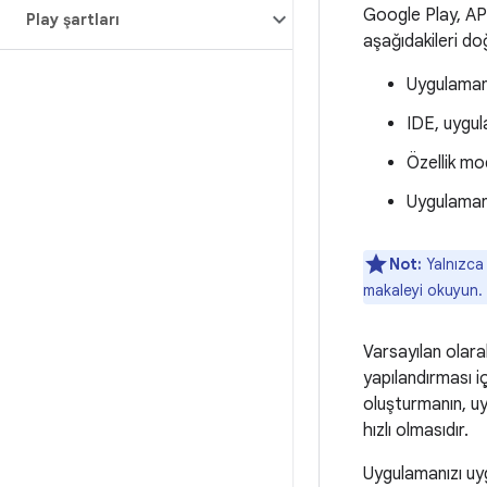
Google Play, APK
Play şartları
aşağıdakileri do
Uygulamanı
IDE, uygul
Özellik mo
Uygulamanı
Not:
Yalnızca
makaleyi okuyun.
Varsayılan olara
yapılandırması iç
oluşturmanın, u
hızlı olmasıdır.
Uygulamanızı uyg