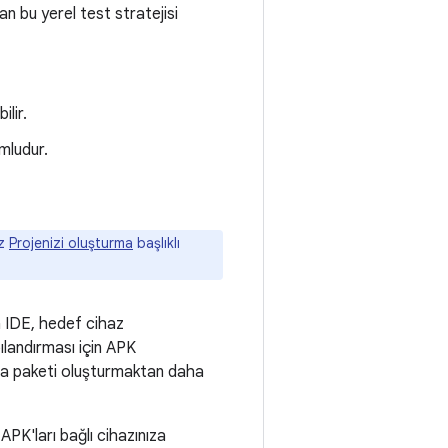
an bu yerel test stratejisi
lir.
umludur.
ız
Projenizi oluşturma
başlıklı
a IDE, hedef cihaz
pılandırması için APK
ama paketi oluşturmaktan daha
PK'ları bağlı cihazınıza