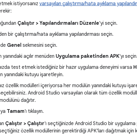
etmek istiyorsanız
varsayılan çalıştırma/hata ayıklama yapılandı
rekir:
uğundan
Çalıştır > Yapılandırmaları Düzenle
'yi seçin.
en bir çalıştırma/hata ayıklama yapılandırması seçin.
ede
Genel
sekmesini seçin.
ın yanındaki açılır menüden
Uygulama paketinden APK
'yı seçin
zda test etmek istediğiniz bir hazır uygulama deneyimi varsa
H
n yanındaki kutuyu işaretleyin.
z özellik modülleri içeriyorsa her modülün yanındaki kutuyu işar
seçebilirsiniz. Android Studio varsayılan olarak tüm özellik modü
odülünü dağıtır.
eya
Tamam
'ı tıklayın.
an
Çalıştır > Çalıştır
'ı seçtiğinizde Android Studio bir uygulama
seçtiğiniz özellik modüllerinin gerektirdiği APK'ları dağıtmak için ku