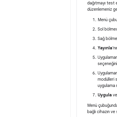
dağıtmayı test 
düzenlemeniz ge
Menü çub
Sol bölmed
Sağ bölm
Yayınla
'n
Uygulamanı
seçeneğini
Uygulamanı
modülleri 
uygulama m
Uygula
v
Menü çubuğund
bağlı cihazın ve 