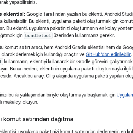
arak yapabilirsiniz.
 eklentisi:
Google tarafından yazılan bu eklenti, Android Studio
 kullanılabilir. Bu eklenti, uygulama paketi oluşturmak için komut
ar. Bu eklenti, uygulama paketinizi oluşturmanın en kolay yöntem
ağıtmak için
bundletool
üzerinden kullanmanız gerekir.
u komut satırı aracı, hem Android Gradle eklentisi hem de Goog
olarak derlemek için kullandığı araçtır ve
GitHub'dan edinilebilir
.
l
kullanmanın, eklentiyi kullanarak bir Gradle görevini çalıştırm
ın. Bunun nedeni, eklentinin uygulama paketi oluşturmayla ilgili be
sidir. Ancak bu araç, CI iş akışında uygulama paketi yapıları oluşt
izi bu iki yaklaşımdan biriyle oluşturmaya başlamak için
Uygulam
lı makaleyi okuyun.
ı komut satırından dağıtma
klentisi, uygulama paketinizi komut satırından derlemenin en kol