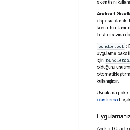
eklentisini kullan
Android Gradle
deposu olarak da
komutları tanıml
test cihazına d
bundletool
:
B
uygulama paketi 
için
bundletoo
olduğunu unutmay
otomatikleştirme
kullanışlıdır.
Uygulama paketin
oluşturma
başlık
Uygulamanız
Android Gradle e