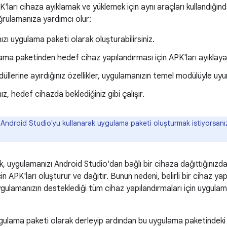
'ları cihaza ayıklamak ve yüklemek için aynı araçları kullandığınd
ğrulamanıza yardımcı olur:
zı uygulama paketi olarak oluşturabilirsiniz.
ama paketinden hedef cihaz yapılandırması için APK'ları ayıklayabi
düllerine ayırdığınız özellikler, uygulamanızın temel modülüyle uy
z, hedef cihazda beklediğiniz gibi çalışır.
 Android Studio'yu kullanarak uygulama paketi oluşturmak istiyorsan
k, uygulamanızı Android Studio'dan bağlı bir cihaza dağıttığınızd
in APK'ları oluşturur ve dağıtır. Bunun nedeni, belirli bir cihaz ya
ygulamanızın desteklediği tüm cihaz yapılandırmaları için uygul
ulama paketi olarak derleyip ardından bu uygulama paketindeki A