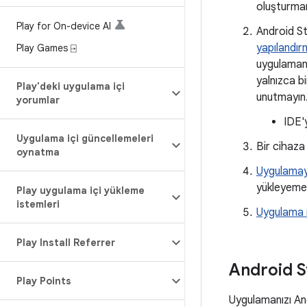
oluşturman
Play for On-device AI
Android St
yapılandır
Play Games ⍈
uygulamanı
yalnızca b
Play'deki uygulama içi
unutmayın
yorumlar
IDE'
Uygulama içi güncellemeleri
Bir cihaza
oynatma
Uygulamay
yükleyemez
Play uygulama içi yükleme
istemleri
Uygulama p
Play Install Referrer
Android S
Play Points
Uygulamanızı And