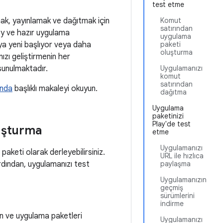
test etme
ak, yayınlamak ve dağıtmak için
Komut
satırından
ry ve hazır uygulama
uygulama
maya yeni başlıyor veya daha
paketi
oluşturma
ızı geliştirmenin her
 sunulmaktadır.
Uygulamanızı
komut
satırından
ında
başlıklı makaleyi okuyun.
dağıtma
Uygulama
paketinizi
Play'de test
luşturma
etme
Uygulamanızı
aketi olarak derleyebilirsiniz.
URL ile hızlıca
rdından, uygulamanızı test
paylaşma
Uygulamanızın
geçmiş
sürümlerini
indirme
in ve uygulama paketleri
Uygulamanızı