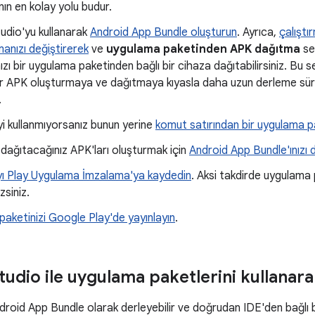
ın en kolay yolu budur.
udio'yu kullanarak
Android App Bundle oluşturun
. Ayrıca,
çalıştı
manızı değiştirerek
ve
uygulama paketinden APK dağıtma
se
zı bir uygulama paketinden bağlı bir cihaza dağıtabilirsiniz. Bu s
ir APK oluşturmaya ve dağıtmaya kıyasla daha uzun derleme sür
.
yi kullanmıyorsanız bunun yerine
komut satırından bir uygulama pak
 dağıtacağınız APK'ları oluşturmak için
Android App Bundle'ınızı d
ı Play Uygulama İmzalama'ya kaydedin
. Aksi takdirde uygulama 
siniz.
aketinizi Google Play'de yayınlayın
.
tudio ile uygulama paketlerini kullanar
roid App Bundle olarak derleyebilir ve doğrudan IDE'den bağlı bi