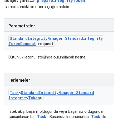
Bu işlev yalnızca
prepareIntegrityToken
tamamlandıktan sonra çağrılmalıdır.
Parametreler
Standard
Integrity
Manager
.
Standard
Integrity
Token
Request
request
Bütünlük jetonu isteğinde bulunulacak nesne.
İlerlemeler
Task
<
Standard
Integrity
Manager
.
Standard
Integrity
Token
>
İstek akışı başarılı olduğunda veya başarısız olduğunda
Task
Task
tamamlanan bir
. Başarısızlık durumunda
ile