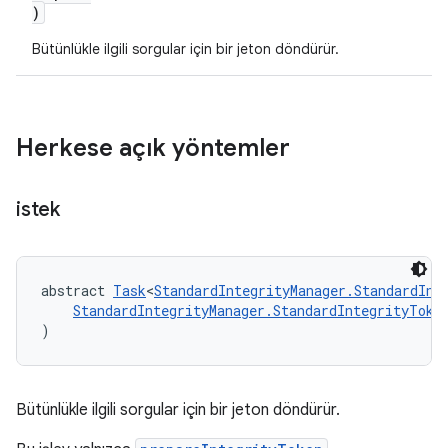
)
Bütünlükle ilgili sorgular için bir jeton döndürür.
Herkese açık yöntemler
istek
abstract 
Task
<
StandardIntegrityManager.StandardInt
StandardIntegrityManager.StandardIntegrityToke
)
Bütünlükle ilgili sorgular için bir jeton döndürür.