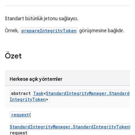
Standart bütünlük jetonu sağlayıcı.
y.model
Örnek,
prepareIntegrityToken
görüşmesine bağlıdır.
Özet
Herkese açık yöntemler
abstract
Task
<
Standard
Integrity
Manager
.
Standard
Integrity
Token
>
request
(
StandardIntegrityManager.StandardIntegrityTokenRe
request