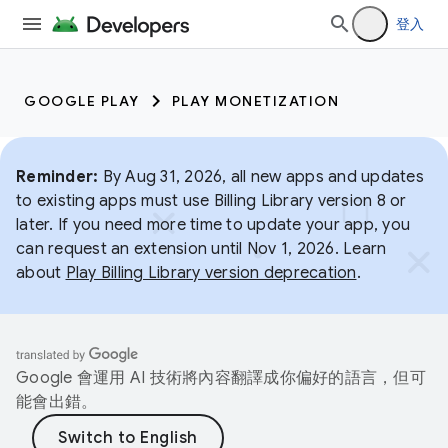
登入
GOOGLE PLAY
PLAY MONETIZATION
Reminder:
By Aug 31, 2026, all new apps and updates
to existing apps must use Billing Library version 8 or
later. If you need more time to update your app, you
can request an extension until Nov 1, 2026. Learn
about
Play Billing Library version deprecation
.
Google 會運用 AI 技術將內容翻譯成你偏好的語言，但可
能會出錯。