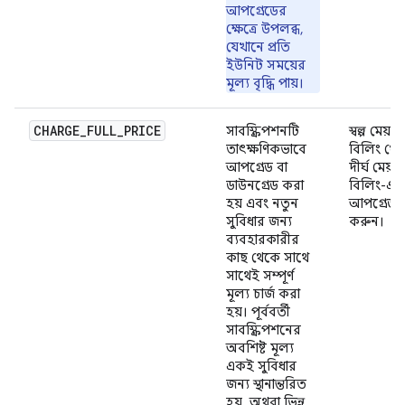
আপগ্রেডের
ক্ষেত্রে উপলব্ধ,
যেখানে প্রতি
ইউনিট সময়ের
মূল্য বৃদ্ধি পায়।
CHARGE_FULL_PRICE
সাবস্ক্রিপশনটি
স্বল্প মেয়াদী
তাৎক্ষণিকভাবে
বিলিং থে
আপগ্রেড বা
দীর্ঘ মেয়াদ
ডাউনগ্রেড করা
বিলিং-এ
হয় এবং নতুন
আপগ্রেড
সুবিধার জন্য
করুন।
ব্যবহারকারীর
কাছ থেকে সাথে
সাথেই সম্পূর্ণ
মূল্য চার্জ করা
হয়। পূর্ববর্তী
সাবস্ক্রিপশনের
অবশিষ্ট মূল্য
একই সুবিধার
জন্য স্থানান্তরিত
হয়, অথবা ভিন্ন