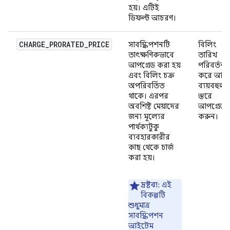
হয়। এটিই
ডিফল্ট আচরণ।
CHARGE_PRORATED_PRICE
সাবস্ক্রিপশনটি
বিলিং
তাৎক্ষণিকভাবে
তারিখ
আপগ্রেড করা হয়
পরিবর্তন ন
এবং বিলিং চক্র
করে আর
অপরিবর্তিত
ব্যয়বহুল
থাকে। এরপর
স্তরে
অবশিষ্ট মেয়াদের
আপগ্রেড
জন্য মূল্যের
করুন।
পার্থক্যটুকু
ব্যবহারকারীর
কাছ থেকে চার্জ
করা হয়।
দ্রষ্টব্য:
এই
বিকল্পটি
শুধুমাত্র
সাবস্ক্রিপশন
আইটেম