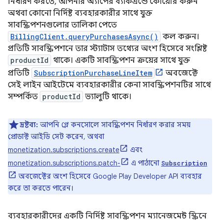
নির্ধারণ করতে, আপনার অ্যাপের ব্যাকএন্ডে কোয়েরি করুন
অথবা কোনো নির্দিষ্ট ব্যবহারকারীর সাথে যুক্ত
সাবস্ক্রিপশনগুলোর তালিকা পেতে
BillingClient.queryPurchasesAsync()
কল করুন।
প্রতিটি সাবস্ক্রিপশনে তার স্ট্যাটাস তথ্যের অংশ হিসেবে সংশ্লিষ্ট
productId
থাকে। একটি সাবস্ক্রিপশন ক্রয়ের সাথে যুক্ত
প্রতিটি
SubscriptionPurchaseLineItem
অবজেক্টে
সেই লাইন আইটেমে ব্যবহারকারীর কেনা সাবস্ক্রিপশনটির সাথে
সম্পর্কিত
productId
ভ্যালুটি থাকে।
দ্রষ্টব্য:
আপনি প্লে কনসোলে সাবস্ক্রিপশন নির্ধারণ করার সময়
প্রোডাক্ট আইডি সেট করেন, অথবা
monetization.subscriptions.create
এবং
monetization.subscriptions.patch-
এ পাঠানো
Subscription
অবজেক্টের অংশ হিসেবে Google Play Developer API ব্যবহার
করে তা করতে পারেন।
ব্যবহারকারীদের একটি নির্দিষ্ট সাবস্ক্রিপশন ম্যানেজমেন্ট স্ক্রিনে