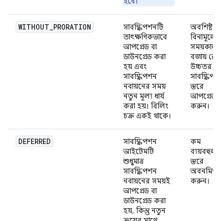
হবে।
WITHOUT_PRORATION
সাবস্ক্রিপশনটি
অবশিষ্ট
তাৎক্ষণিকভাবে
বিনামূল্যে
আপগ্রেড বা
সময়কাল
ডাউনগ্রেড করা
বজায় রেখ
হয় এবং
উচ্চতর
সাবস্ক্রিপশন
সাবস্ক্রিপ
নবায়নের সময়
স্তরে
নতুন মূল্য ধার্য
আপগ্রেড
করা হয়। বিলিং
করুন।
চক্র একই থাকে।
DEFERRED
সাবস্ক্রিপশন
কম
আইটেমটি
ব্যয়বহুল
শুধুমাত্র
স্তরে
সাবস্ক্রিপশন
অবনমিত
নবায়নের সময়ই
করুন।
আপগ্রেড বা
ডাউনগ্রেড করা
হয়, কিন্তু নতুন
ক্রয়ের সাথে