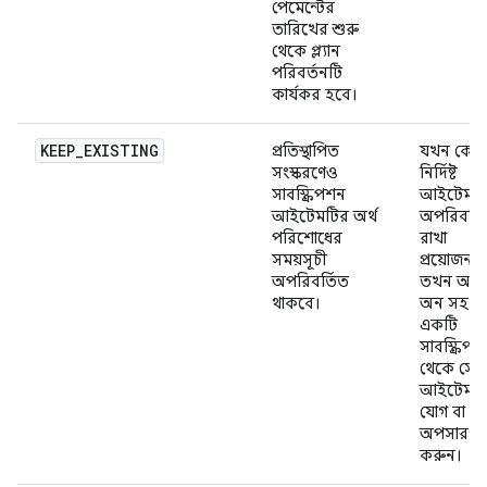
পেমেন্টের
তারিখের শুরু
থেকে প্ল্যান
পরিবর্তনটি
কার্যকর হবে।
KEEP_EXISTING
প্রতিস্থাপিত
যখন কোন
সংস্করণেও
নির্দিষ্ট
সাবস্ক্রিপশন
আইটেম
আইটেমটির অর্থ
অপরিবর্ত
পরিশোধের
রাখা
সময়সূচী
প্রয়োজন,
অপরিবর্তিত
তখন অ্যা
থাকবে।
অন সহ
একটি
সাবস্ক্রিপ
থেকে সেই
আইটেমটি
যোগ বা
অপসারণ
করুন।