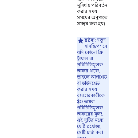
সুবিধায় পরিবর্তন
করার সময়
সময়ের অনুপাতে
সমন্বয় করা হয়।
দ্রষ্টব্য:
নতুন
সাবস্ক্রিপশনে
যদি কোনো ফ্রি
ট্রায়াল বা
পরিচিতিমূলক
অফার থাকে,
তাহলে আপগ্রেড
বা ডাউনগ্রেড
করার সময়
ব্যবহারকারীকে
$0 অথবা
পরিচিতিমূলক
অফারের মূল্য,
এই দুটির মধ্যে
যেটি প্রযোজ্য,
সেটি চার্জ করা