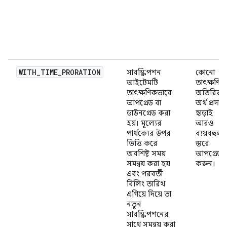
WITH_TIME_PRORATION
সাবস্ক্রিপশন
কোনো
আইটেমটি
তাৎক্ষণিক
তাৎক্ষণিকভাবে
অতিরিক্ত
আপগ্রেড বা
অর্থ প্রদান
ডাউনগ্রেড করা
ছাড়াই
হয়। মূল্যের
আরও
পার্থক্যের উপর
ব্যয়বহুল
ভিত্তি করে
স্তরে
অবশিষ্ট সময়
আপগ্রেড
সমন্বয় করা হয়
করুন।
এবং পরবর্তী
বিলিং তারিখ
এগিয়ে দিয়ে তা
নতুন
সাবস্ক্রিপশনের
সাথে সমন্বয় করা