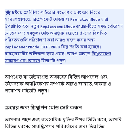
দ্রষ্টব্য:
প্লে বিলিং লাইব্রেরি সংস্করণ ৫ এবং তার নিচের
সংস্করণগুলিতে, রিপ্লেসমেন্ট মোডগুলি
দ্বারা
ProrationMode
উপস্থাপিত হত। নতুন
enum-টিতে সমস্ত প্রোরেশন
ReplacementMode
মোডের জন্য সমতুল্য মোড অন্তর্ভুক্ত রয়েছে। প্ল্যানের বিলম্বিত
পরিবর্তনগুলি পরিচালনা করা আরও সহজ করার জন্য
কিছু উন্নতি করা হয়েছে।
ReplacementMode.DEFERRED
ব্যবহারকারীর অভিজ্ঞতা হুবহু একই। আরও জানতে
রিপ্লেসমেন্ট
উদাহরণ এবং আচরণ
বিভাগটি পড়ুন।
আপগ্রেড বা ডাউনগ্রেড অফারের বিভিন্ন আপসেল এবং
উইনব্যাক অ্যাপ্লিকেশন সম্পর্কে আরও জানতে, অফার ও
প্রমোশন গাইডটি পড়ুন।
ক্রয়ের জন্য প্রতিস্থাপন মোড সেট করুন
আপনার পছন্দ এবং ব্যবসায়িক যুক্তির উপর ভিত্তি করে, আপনি
বিভিন্ন ধরণের সাবস্ক্রিপশন পরিবর্তনের জন্য ভিন্ন ভিন্ন