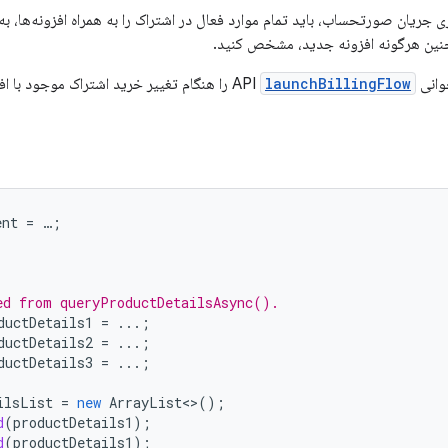
ازی جریان صورتحساب، باید تمام موارد فعال در اشتراک را به همراه افزونه‌ها، 
نین هرگونه افزونه جدید، مشخص کنید.
ی API
launchBillingFlow
را هنگام تغییر خرید اشتراک موجود با افز
ent
=
…
;
ed from queryProductDetailsAsync().
ductDetails1
=
...;
ductDetails2
=
...;
ductDetails3
=
...;
ilsList
=
new
ArrayList
<>
();
d
(
productDetails1
);
d
(
productDetails1
);