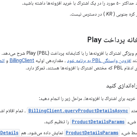
 با خرید افزونه‌ها داشته باشید.
 کره جنوبی (
KR
) در دسترس نیست.
نه پرداخت Play
این بخش نحوه ادغام ویژگی اشتراک با افز
افزودن وابستگی PBL به برنامه خود
، مقداردهی اولیه
BillingClient
و
اتصال 
ها هستند، تمرکز دارد.
ه‌اندازی کنید
 خرید برای اشتراک با افزونه‌ها، مراحل زیر را انجام دهید:
 متد
BillingClient.queryProductDetailsAsync
، تمام اقلام اش
، شیء
ProductDetailsParams
را تنظیم کنید.
وسط شیء
ProductDetailsParams
نمایش داده می‌شود، هم
Details