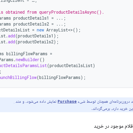
llingClient
=
…
;
ls obtained from queryProductDetailsAsync().
arams
productDetails1
=
...;
arams
productDetails2
=
...;
ctDetailsList
=
new
ArrayList
<>
();
ist
.
add
(
productDetails1
);
ist
.
add
(
productDetails2
);
ms
billingFlowParams
=
Params
.
newBuilder
()
uctDetailsParamsList
(
productDetailsList
)
;
aunchBillingFlow
(
billingFlowParams
);
 درون‌برنامه‌ای همچنان توسط شیء
نمایش داده می‌شود. و متد
oducts()
Purchase
این خرید دارد، برمی‌گرداند.
قلام موجود در خرید