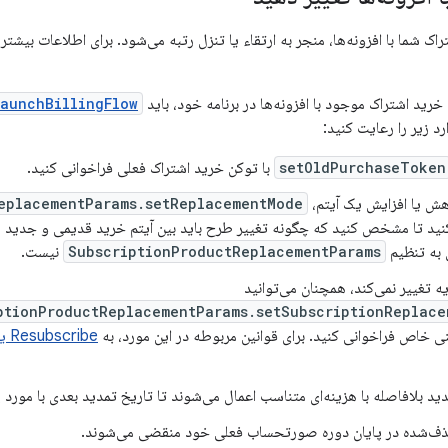
اک شما با افزونه‌ها، منجر به ارتقاء یا تنزل رتبه می‌شود. برای اطلاعات بیشتر،
 خرید اشتراک موجود با افزونه‌ها در برنامه خود، باید API
launchBillingFlow
د زیر را رعایت کنید:
setOldPurchaseToken
با توکن خرید اشتراک فعلی فراخوانی کنید.
اهش یا افزایش یک آیتم،
eplacementParams.setReplacementMode
کنید تا مشخص کنید که چگونه تغییر طرح باید بین آیتم خرید قدیمی و جدید 
 به تنظیم
SubscriptionProductReplacementParams
نیست.
ه تغییر نمی‌کند، همچنان می‌توانید
ptionProductReplacementParams.setSubscriptionReplace
نی خاص فراخوانی کنید. برای قوانین مربوطه در این مورد، به
Resubscribe یا تغییر طرح‌ها در همان اشتراک
دید بلافاصله با هزینه‌ای متناسب اعمال می‌شوند تا تاریخ تمدید بعدی با مورد
حذف‌شده در پایان دوره صورتحساب فعلی خود منقضی می‌شوند.