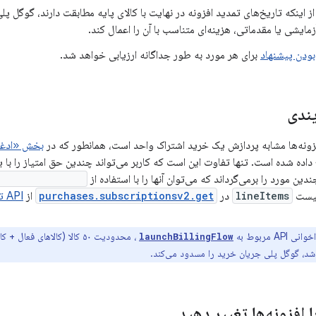
از اینکه تاریخ‌های تمدید افزونه در نهایت با کالای پایه مطابقت دارند، گوگل 
مایشی یا مقدماتی، هزینه‌ای متناسب با آن را اعمال کند.
ودن پیشنهاد
برای هر مورد به طور جداگانه ارزیابی خواهد شد.
ندی
فزونه‌ها مشابه پردازش یک خرید اشتراک واحد است، همانطور که در
بخش «ادغا
ده شده است. تنها تفاوت این است که کاربر می‌تواند چندین حق امتیاز را با
ندین مورد را برمی‌گرداند که می‌توان آنها را با استفاده از
se.getProducts()
لیست
lineItems
در
purchases.subscriptionsv2.get
از
API توسعه‌دهنده گوگل پلی
API مربوط به
، محدودیت ۵۰ کالا (کالاهای 
launchBillingFlow
ا افزونه‌ها تغییر دهید