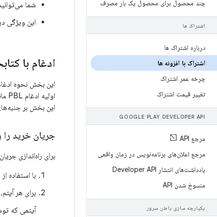
چند محصول برای محصول یک بار مصرف
شما می‌توانید حداکثر ۵۰ مورد را در یک اشتراک
این ویژگی در
اشتراک ها
درباره اشتراک ها
ادغام با کتابخا
اشتراک با افزونه ها
چرخه عمر اشتراک
تغییر قیمت اشتراک
اولیه ادغام PBL مانند
این بخش بر جنبه‌های ادغام PBL که مختص اشتراک با افزونه‌
GOOGLE PLAY DEVELOPER API
جریان خرید را را
مرجع API
مرجع اعلان‌های برنامه‌نویس در زمان واقعی
برای راه‌اندازی جریان
یادداشت‌های انتشار Developer API
با استفاده از
منسوخ شدن API
برای هر آیتم
یکپارچه سازی باطن سرور
آیتمی که ت