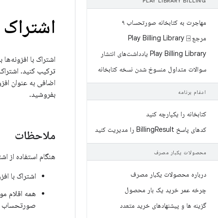
PLAY LIBRARY BILLING
اشتراک ب
مهاجرت به کتابخانه صورتحساب ۹
مرجع Play Billing Library ⍈
Play Billing Library یادداشت‌های انتشار
اشتراک با افزونه‌ه
سوالات متداول منسوخ شدن نسخه کتابخانه
ترکیب کنید. اشتراک
اضافی به عنوان افزو
ادغام برنامه
بفروشید.
کتابخانه را یکپارچه کنید
کدهای پاسخ Billing
Result را مدیریت کنید
ملاحظات
محصولات یکبار مصرف
هنگام استفاده از اشتر
درباره محصولات یکبار مصرف
اشتراک با افز
چرخه عمر خرید یک بار محصول
همه اقلام مو
صورتحساب سال
گزینه ها و پیشنهادهای خرید متعدد