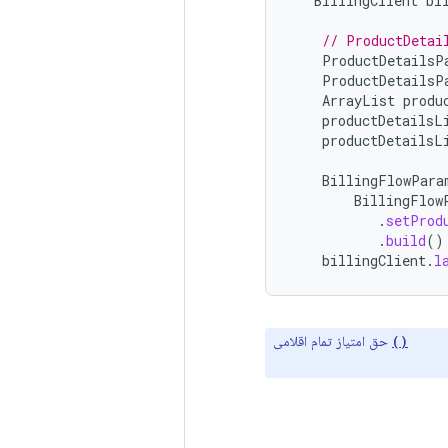
BillingClient
bi
// ProductDetai
ProductDetailsP
ProductDetailsP
ArrayList
produ
productDetailsL
productDetailsL
BillingFlowPara
BillingFlow
.
setProd
.
build
()
billingClient
.
l
حق امتیاز تمام اقلامی
getPr