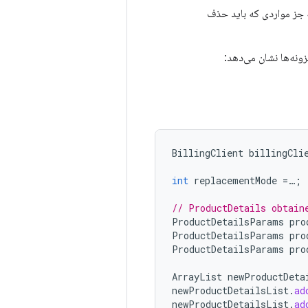
به جز مواردی که باید حذف
ونه‌ها نشان می‌دهد:
BillingClient
billingCli
int
replacementMode
=
…
;
// ProductDetails obtain
ProductDetailsParams
pro
ProductDetailsParams
pro
ProductDetailsParams
pro
ArrayList
newProductDeta
newProductDetailsList
.
ad
newProductDetailsList
.
ad