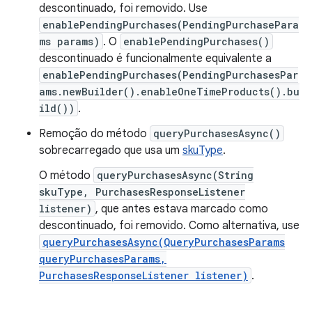
descontinuado, foi removido. Use
enablePendingPurchases(PendingPurchasePara
ms params)
. O
enablePendingPurchases()
descontinuado é funcionalmente equivalente a
enablePendingPurchases(PendingPurchasesPar
ams.newBuilder().enableOneTimeProducts().bu
ild())
.
Remoção do método
queryPurchasesAsync()
sobrecarregado que usa um
skuType
.
O método
queryPurchasesAsync(String
skuType, PurchasesResponseListener
listener)
, que antes estava marcado como
descontinuado, foi removido. Como alternativa, use
queryPurchasesAsync(QueryPurchasesParams
queryPurchasesParams,
PurchasesResponseListener listener)
.