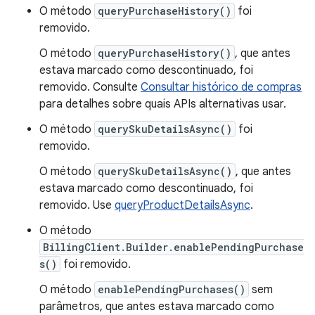
O método
queryPurchaseHistory()
foi
removido.
O método
queryPurchaseHistory()
, que antes
estava marcado como descontinuado, foi
removido. Consulte
Consultar histórico de compras
para detalhes sobre quais APIs alternativas usar.
O método
querySkuDetailsAsync()
foi
removido.
O método
querySkuDetailsAsync()
, que antes
estava marcado como descontinuado, foi
removido. Use
queryProductDetailsAsync
.
O método
BillingClient.Builder.enablePendingPurchase
s()
foi removido.
O método
enablePendingPurchases()
sem
parâmetros, que antes estava marcado como