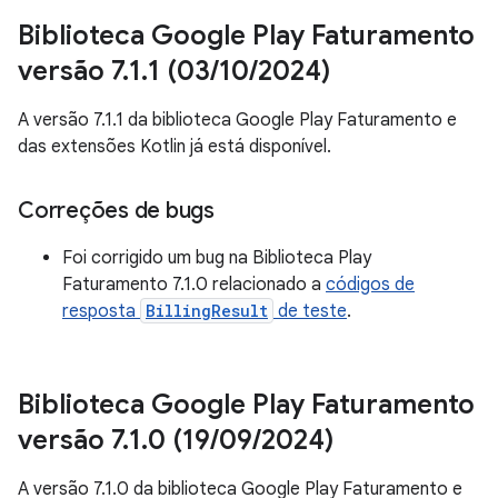
Biblioteca Google Play Faturamento
versão 7
.
1
.
1 (03
/
10
/
2024)
A versão 7.1.1 da biblioteca Google Play Faturamento e
das extensões Kotlin já está disponível.
Correções de bugs
Foi corrigido um bug na Biblioteca Play
Faturamento 7.1.0 relacionado a
códigos de
resposta
BillingResult
de teste
.
Biblioteca Google Play Faturamento
versão 7
.
1
.
0 (19
/
09
/
2024)
A versão 7.1.0 da biblioteca Google Play Faturamento e