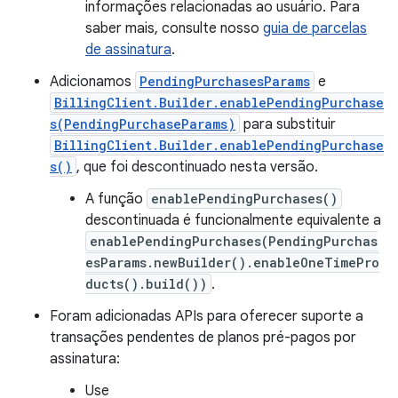
informações relacionadas ao usuário. Para
saber mais, consulte nosso
guia de parcelas
de assinatura
.
Adicionamos
PendingPurchasesParams
e
BillingClient.Builder.enablePendingPurchase
s(PendingPurchaseParams)
para substituir
BillingClient.Builder.enablePendingPurchase
s()
, que foi descontinuado nesta versão.
A função
enablePendingPurchases()
descontinuada é funcionalmente equivalente a
enablePendingPurchases(PendingPurchas
esParams.newBuilder().enableOneTimePro
ducts().build())
.
Foram adicionadas APIs para oferecer suporte a
transações pendentes de planos pré-pagos por
assinatura:
Use