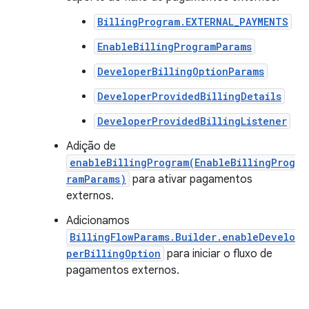
BillingProgram.EXTERNAL_PAYMENTS
EnableBillingProgramParams
DeveloperBillingOptionParams
DeveloperProvidedBillingDetails
DeveloperProvidedBillingListener
Adição de
enableBillingProgram(EnableBillingProg
ramParams)
para ativar pagamentos
externos.
Adicionamos
BillingFlowParams.Builder.enableDevelo
perBillingOption
para iniciar o fluxo de
pagamentos externos.