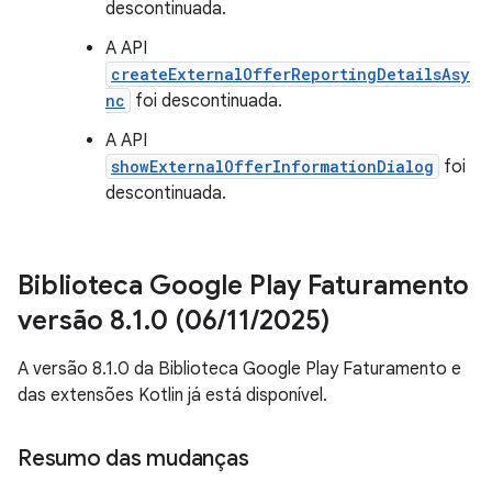
descontinuada.
A API
createExternalOfferReportingDetailsAsy
nc
foi descontinuada.
A API
showExternalOfferInformationDialog
foi
descontinuada.
Biblioteca Google Play Faturamento
versão 8
.
1
.
0 (06
/
11
/
2025)
A versão 8.1.0 da Biblioteca Google Play Faturamento e
das extensões Kotlin já está disponível.
Resumo das mudanças