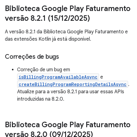
Biblioteca Google Play Faturamento
versão 8
.
2
.
1 (15
/
12
/
2025)
A versão 8.2.1 da Biblioteca Google Play Faturamento e
das extensões Kotlin já está disponível.
Correções de bugs
Correção de um bug em
isBillingProgramAvailableAsync
e
createBillingProgramReportingDetailsAsync
.
Atualize para a versão 8.2.1 para usar essas APIs
introduzidas na 8.2.0.
Biblioteca Google Play Faturamento
versão 8
.
2
.
0 (09
/
12
/
2025)