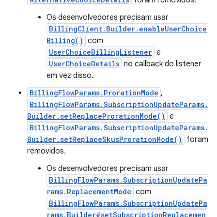
foram removidos.
Os desenvolvedores precisam usar
BillingClient.Builder.enableUserChoice
Billing()
com
UserChoiceBillingListener
e
UserChoiceDetails
no callback do listener
em vez disso.
BillingFlowParams.ProrationMode
,
BillingFlowParams.SubscriptionUpdateParams.
Builder.setReplaceProrationMode()
e
BillingFlowParams.SubscriptionUpdateParams.
Builder.setReplaceSkusProrationMode()
foram
removidos.
Os desenvolvedores precisam usar
BillingFlowParams.SubscriptionUpdatePa
rams.ReplacementMode
com
BillingFlowParams.SubscriptionUpdatePa
rams.Builder#setSubscriptionReplacemen