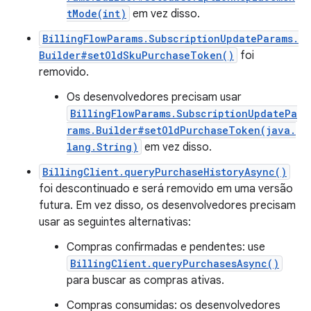
tMode(int)
em vez disso.
BillingFlowParams.SubscriptionUpdateParams.
Builder#setOldSkuPurchaseToken()
foi
removido.
Os desenvolvedores precisam usar
BillingFlowParams.SubscriptionUpdatePa
rams.Builder#setOldPurchaseToken(java.
lang.String)
em vez disso.
BillingClient.queryPurchaseHistoryAsync()
foi descontinuado e será removido em uma versão
futura. Em vez disso, os desenvolvedores precisam
usar as seguintes alternativas:
Compras confirmadas e pendentes: use
BillingClient.queryPurchasesAsync()
para buscar as compras ativas.
Compras consumidas: os desenvolvedores