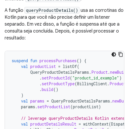
A função
queryProductDetails()
usa as corrotinas do
Kotlin para que você não precise definir um listener
separado. Em vez disso, a função é suspensa até que a
consulta seja concluída. Depois, é possível processar o
resultado:
suspend
fun
processPurchases
()
{
val
productList
=
listOf
(
QueryProductDetailsParams
.
Product
.
newBuild
.
setProductId
(
"product_id_example"
)
.
setProductType
(
BillingClient
.
ProductT
.
build
()
)
val
params
=
QueryProductDetailsParams
.
newBuil
params
.
setProductList
(
productList
)
// leverage queryProductDetails Kotlin extensi
val
productDetailsResult
=
withContext
(
Dispatc