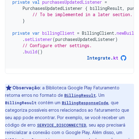
private
val
purchasesUpdatedListener
=
PurchasesUpdatedListener
{
billingResult
,
purc
// To be implemented in a later section.
}
private
var
billingClient
=
BillingClient
.
newBuilde
.
setListener
(
purchasesUpdatedListener
)
// Configure other settings.
.
build
()
Integrate
.
kt
Observação
:
a Biblioteca Google Play Faturamento
retorna erros no formato de
. Um
BillingResult
contém um
, que
BillingResult
BillingResponseCode
categoriza possíveis erros relacionados ao faturamento que
seu app pode encontrar. Por exemplo, se você receber um
código de erro
, seu app precisará
SERVICE_DISCONNECTED
reinicializar a conexão com o Google Play. Além disso, um