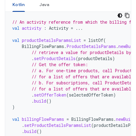
Kotlin
Java
// An activity reference from which the billing fl
val
activity
:
Activity
=
...
val
productDetailsParamsList
=
listOf
(
BillingFlowParams
.
ProductDetailsParams
.
newBuil
// retrieve a value for productDetails by 
.
setProductDetails
(
productDetails
)
// Get the offer token:
// a. For one-time products, call ProductD
// for a list of offers that are available 
// b. For subscriptions, call ProductDetai
// for a list of offers that are available 
.
setOfferToken
(
selectedOfferToken
)
.
build
()
)
val
billingFlowParams
=
BillingFlowParams
.
newBuild
.
setProductDetailsParamsList
(
productDetailsPar
.
build
()