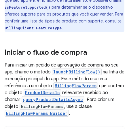
que seu app entre no fluxo de faturamento, é possível chamar
para determinar se o dispositivo
isFeatureSupported()
oferece suporte para os produtos que você quer vender. Para
conferir uma lista de tipos de produto com suporte, consulte
.
BillingClient.FeatureType
Iniciar o fluxo de compra
Para iniciar um pedido de aprovação de compra no seu
app, chame o método
launchBillingFlow()
na linha de
execução principal do app. Esse método usa uma
referência a um objeto
BillingFlowParams
que contém
o objeto
ProductDetails
relevante recebido ao
chamar
queryProductDetailsAsync
. Para criar um
objeto
BillingFlowParams
, use a classe
BillingFlowParams.Builder
.