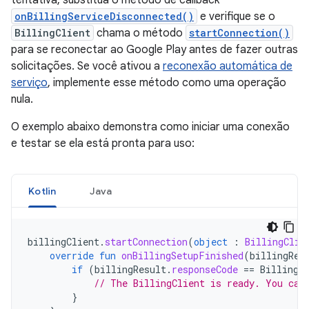
tentativa, substitua o método de callback
onBillingServiceDisconnected()
e verifique se o
BillingClient
chama o método
startConnection()
para se reconectar ao Google Play antes de fazer outras
solicitações. Se você ativou a
reconexão automática de
serviço
, implemente esse método como uma operação
nula.
O exemplo abaixo demonstra como iniciar uma conexão
e testar se ela está pronta para uso:
Kotlin
Java
billingClient
.
startConnection
(
object
:
BillingClie
override
fun
onBillingSetupFinished
(
billingRes
if
(
billingResult
.
responseCode
==
BillingR
// The BillingClient is ready. You can
}