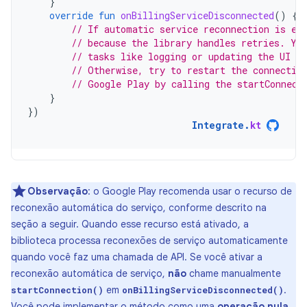
}
override
fun
onBillingServiceDisconnected
()
{
// If automatic service reconnection is en
// because the library handles retries. Yo
// tasks like logging or updating the UI to
// Otherwise, try to restart the connectio
// Google Play by calling the startConnect
}
})
Integrate
.
kt
Observação
:
o Google Play recomenda usar o recurso de
reconexão automática do serviço, conforme descrito na
seção a seguir. Quando esse recurso está ativado, a
biblioteca processa reconexões de serviço automaticamente
quando você faz uma chamada de API. Se você ativar a
reconexão automática de serviço,
não
chame manualmente
em
.
startConnection()
onBillingServiceDisconnected()
Você pode implementar o método como uma
operação nula