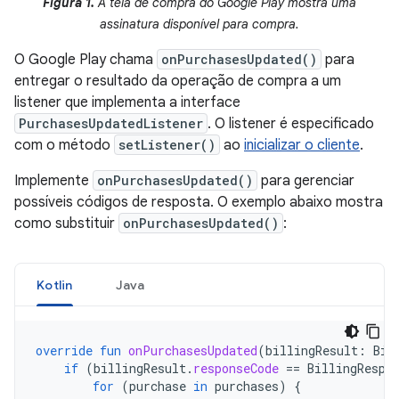
Figura 1.
A tela de compra do Google Play mostra uma
assinatura disponível para compra.
O Google Play chama
onPurchasesUpdated()
para
entregar o resultado da operação de compra a um
listener que implementa a interface
PurchasesUpdatedListener
. O listener é especificado
com o método
setListener()
ao
inicializar o cliente
.
Implemente
onPurchasesUpdated()
para gerenciar
possíveis códigos de resposta. O exemplo abaixo mostra
como substituir
onPurchasesUpdated()
:
Kotlin
Java
override
fun
onPurchasesUpdated
(
billingResult
:
Bil
if
(
billingResult
.
responseCode
==
BillingRespo
for
(
purchase
in
purchases
)
{