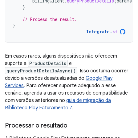
billingClient
.
queryProductDetails
(
params
.
b
}
// Process the result.
}
Integrate
.
kt
Em casos raros, alguns dispositivos não oferecem
suporte a
ProductDetails
e
queryProductDetailsAsync()
. Isso costuma ocorrer
devido a versões desatualizadas do
Google Play
Services
. Para oferecer suporte adequado a esse
cenário, aprenda a usar os recursos de compatibilidade
com versões anteriores no
guia de migração da
Biblioteca Play Faturamento 7
.
Processar o resultado