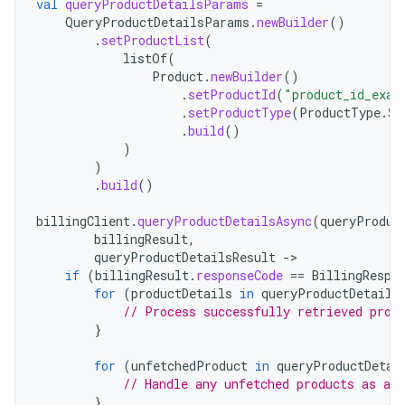
val
queryProductDetailsParams
=
QueryProductDetailsParams
.
newBuilder
()
.
setProductList
(
listOf
(
Product
.
newBuilder
()
.
setProductId
(
"product_id_exam
.
setProductType
(
ProductType
.
SU
.
build
()
)
)
.
build
()
billingClient
.
queryProductDetailsAsync
(
queryProduc
billingResult
,
queryProductDetailsResult
-
if
(
billingResult
.
responseCode
==
BillingRespo
for
(
productDetails
in
queryProductDetails
// Process successfully retrieved prod
}
for
(
unfetchedProduct
in
queryProductDetai
// Handle any unfetched products as app
}