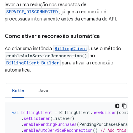
levar a uma redução nas respostas de
SERVICE_DISCONNECTED
, já que a reconexão é
processada internamente antes da chamada de API.
Como ativar a reconexão automática
Ao criar uma instância
BillingClient
, use o método
enableAutoServiceReconnection()
no
BillingClient.Builder
para ativar a reconexão
automática.
Kotlin
Java
val
billingClient
=
BillingClient
.
newBuilder
(
conte
.
setListener
(
listener
)
.
enablePendingPurchases
(
PendingPurchasesParams
.
enableAutoServiceReconnection
()
// Add this l