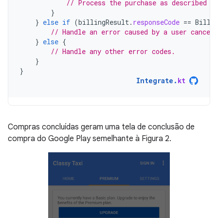
// Process the purchase as described i
}
}
else
if
(
billingResult
.
responseCode
==
Billi
// Handle an error caused by a user canceli
}
else
{
// Handle any other error codes.
}
}
Integrate
.
kt
Compras concluídas geram uma tela de conclusão de
compra do Google Play semelhante à Figura 2.