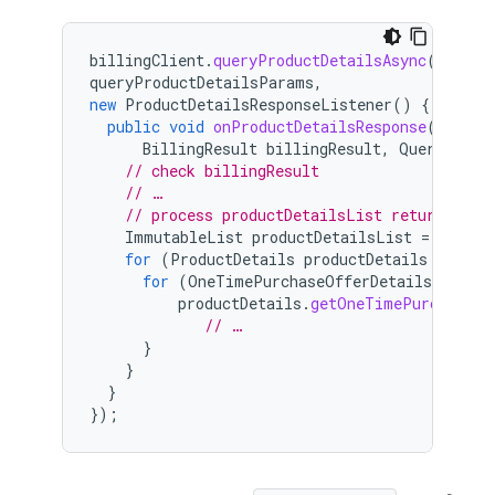
billingClient
.
queryProductDetailsAsync
(
queryProductDetailsParams
,
new
ProductDetailsResponseListener
()
{
public
void
onProductDetailsResponse
(
BillingResult
billingResult
,
QueryProdu
// check billingResult
// …
// process productDetailsList returned by
ImmutableList
productDetailsList
=
produc
for
(
ProductDetails
productDetails
:
prod
for
(
OneTimePurchaseOfferDetails
oneTim
productDetails
.
getOneTimePurchaseOf
// …
}
}
}
});