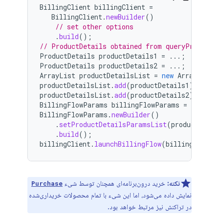
BillingClient
billingClient
=
BillingClient
.
newBuilder
()
// set other options
.
build
();
// ProductDetails obtained from queryProductD
ProductDetails
productDetails1
=
...;
ProductDetails
productDetails2
=
...;
ArrayList
productDetailsList
=
new
ArrayList
<
productDetailsList
.
add
(
productDetails1
);
productDetailsList
.
add
(
productDetails2
);
BillingFlowParams
billingFlowParams
=
BillingFlowParams
.
newBuilder
()
.
setProductDetailsParamsList
(
productDetai
.
build
();
billingClient
.
launchBillingFlow
(
billingFlowPa
نکته:
خرید درون‌برنامه‌ای همچنان توسط شیء
Purchase
نمایش داده می‌شود، اما این شیء با تمام محصولات خریداری‌شده
در تراکنش نیز مرتبط خواهد بود.