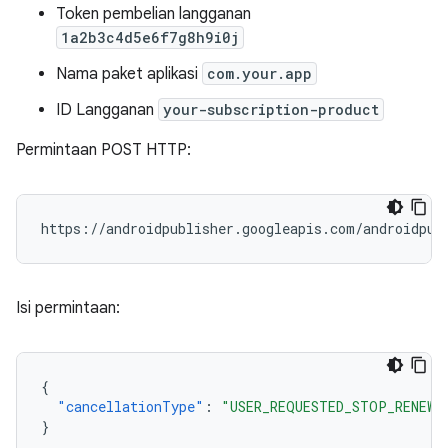
Token pembelian langganan
1a2b3c4d5e6f7g8h9i0j
Nama paket aplikasi
com.your.app
ID Langganan
your-subscription-product
Permintaan POST HTTP:
Isi permintaan:
{
"cancellationType"
:
"USER_REQUESTED_STOP_RENEWA
}