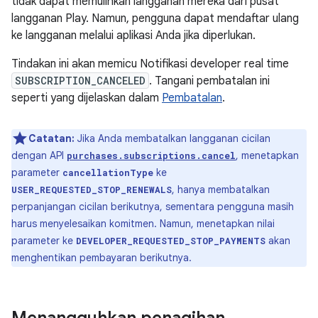
tidak dapat memulihkan langganan mereka dari pusat
langganan Play. Namun, pengguna dapat mendaftar ulang
ke langganan melalui aplikasi Anda jika diperlukan.
Tindakan ini akan memicu Notifikasi developer real time
SUBSCRIPTION_CANCELED
. Tangani pembatalan ini
seperti yang dijelaskan dalam
Pembatalan
.
Catatan:
Jika Anda membatalkan langganan cicilan
dengan API
, menetapkan
purchases.subscriptions.cancel
parameter
ke
cancellationType
, hanya membatalkan
USER_REQUESTED_STOP_RENEWALS
perpanjangan cicilan berikutnya, sementara pengguna masih
harus menyelesaikan komitmen. Namun, menetapkan nilai
parameter ke
akan
DEVELOPER_REQUESTED_STOP_PAYMENTS
menghentikan pembayaran berikutnya.