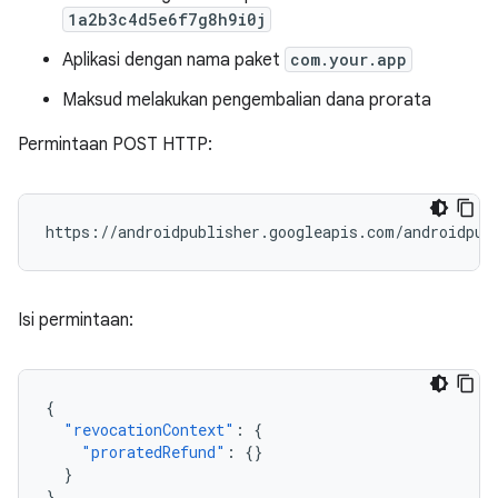
1a2b3c4d5e6f7g8h9i0j
Aplikasi dengan nama paket
com.your.app
Maksud melakukan pengembalian dana prorata
Permintaan POST HTTP:
Isi permintaan:
{
"revocationContext"
:
{
"proratedRefund"
:
{}
}
}