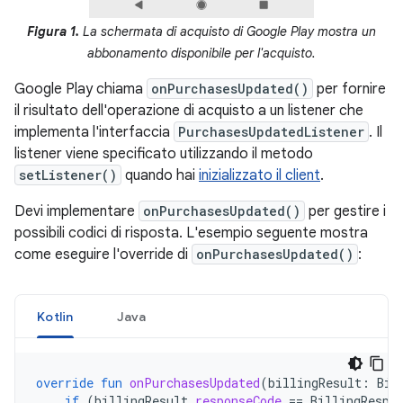
Figura 1.
La schermata di acquisto di Google Play mostra un
abbonamento disponibile per l'acquisto.
Google Play chiama
onPurchasesUpdated()
per fornire
il risultato dell'operazione di acquisto a un listener che
implementa l'interfaccia
PurchasesUpdatedListener
. Il
listener viene specificato utilizzando il metodo
setListener()
quando hai
inizializzato il client
.
Devi implementare
onPurchasesUpdated()
per gestire i
possibili codici di risposta. L'esempio seguente mostra
come eseguire l'override di
onPurchasesUpdated()
:
Kotlin
Java
override
fun
onPurchasesUpdated
(
billingResult
:
Bil
if
(
billingResult
.
responseCode
==
BillingRespo