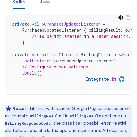
Kotlin
Java
private
val
purchasesUpdatedListener
=
PurchasesUpdatedListener
{
billingResult
,
purc
// To be implemented in a later section.
}
private
var
billingClient
=
BillingClient
.
newBuilde
.
setListener
(
purchasesUpdatedListener
)
// Configure other settings.
.
build
()
Integrate
.
kt
Nota:
la Libreria Fatturazione Google Play restituisce errori
nel formato
. Un
contiene un
BillingResult
BillingResult
, che classifica i possibili errori relativi
BillingResponseCode
alla fatturazione che la tua app può riscontrare. Ad esempio,