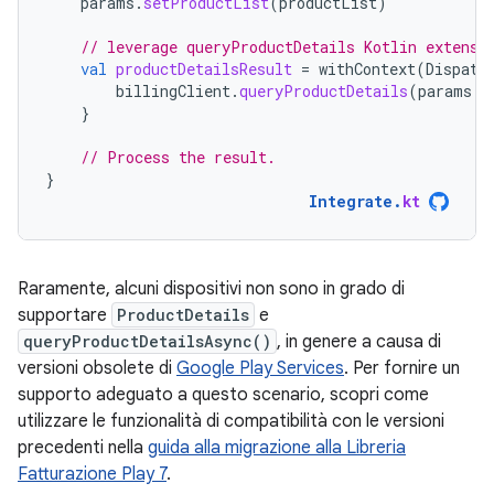
params
.
setProductList
(
productList
)
// leverage queryProductDetails Kotlin extensi
val
productDetailsResult
=
withContext
(
Dispatc
billingClient
.
queryProductDetails
(
params
.
b
}
// Process the result.
}
Integrate
.
kt
Raramente, alcuni dispositivi non sono in grado di
supportare
ProductDetails
e
queryProductDetailsAsync()
, in genere a causa di
versioni obsolete di
Google Play Services
. Per fornire un
supporto adeguato a questo scenario, scopri come
utilizzare le funzionalità di compatibilità con le versioni
precedenti nella
guida alla migrazione alla Libreria
Fatturazione Play 7
.