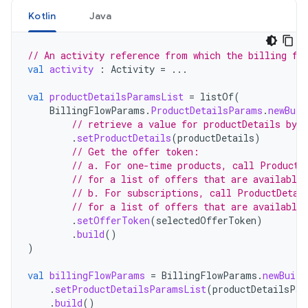
Kotlin
Java
// An activity reference from which the billing fl
val
activity
:
Activity
=
...
val
productDetailsParamsList
=
listOf
(
BillingFlowParams
.
ProductDetailsParams
.
newBuil
// retrieve a value for productDetails by 
.
setProductDetails
(
productDetails
)
// Get the offer token:
// a. For one-time products, call ProductD
// for a list of offers that are available 
// b. For subscriptions, call ProductDetai
// for a list of offers that are available 
.
setOfferToken
(
selectedOfferToken
)
.
build
()
)
val
billingFlowParams
=
BillingFlowParams
.
newBuild
.
setProductDetailsParamsList
(
productDetailsPar
.
build
()