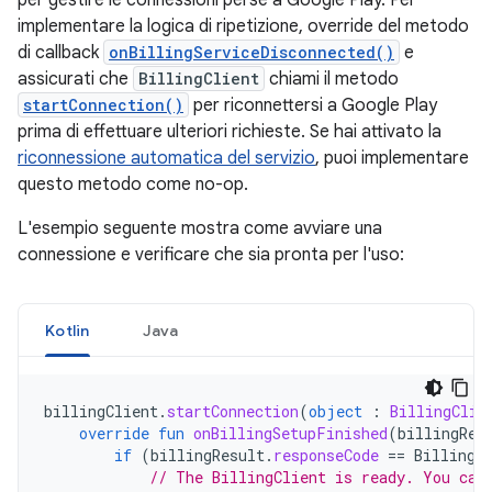
per gestire le connessioni perse a Google Play. Per
implementare la logica di ripetizione, override del metodo
di callback
onBillingServiceDisconnected()
e
assicurati che
BillingClient
chiami il metodo
startConnection()
per riconnettersi a Google Play
prima di effettuare ulteriori richieste. Se hai attivato la
riconnessione automatica del servizio
, puoi implementare
questo metodo come no-op.
L'esempio seguente mostra come avviare una
connessione e verificare che sia pronta per l'uso:
Kotlin
Java
billingClient
.
startConnection
(
object
:
BillingClie
override
fun
onBillingSetupFinished
(
billingRes
if
(
billingResult
.
responseCode
==
BillingR
// The BillingClient is ready. You can