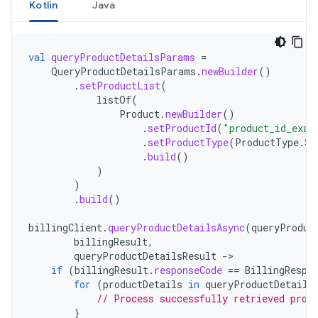
Kotlin
Java
val
queryProductDetailsParams
=
QueryProductDetailsParams
.
newBuilder
()
.
setProductList
(
listOf
(
Product
.
newBuilder
()
.
setProductId
(
"product_id_exam
.
setProductType
(
ProductType
.
SU
.
build
()
)
)
.
build
()
billingClient
.
queryProductDetailsAsync
(
queryProduc
billingResult
,
queryProductDetailsResult
-
if
(
billingResult
.
responseCode
==
BillingRespo
for
(
productDetails
in
queryProductDetails
// Process successfully retrieved prod
}