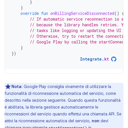
}
}
override
fun
onBillingServiceDisconnected
()
{
// If automatic service reconnection is en
// because the library handles retries. Yo
// tasks like logging or updating the UI to
// Otherwise, try to restart the connectio
// Google Play by calling the startConnect
}
})
Integrate
.
kt
Nota
:
Google Play consiglia vivamente di utilizzare la
funzionalità di riconnessione automatica del servizio, come
descritto nella sezione seguente. Quando questa funzionalità
è abilitata, la libreria gestisce automaticamente le
riconnessioni del servizio quando effettui una chiamata API. Se
attivi la riconnessione automatica del servizio,
non
devi
chiamare manualmente
in
startConnection()