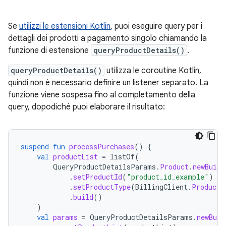
Se
utilizzi le estensioni Kotlin
, puoi eseguire query per i
dettagli dei prodotti a pagamento singolo chiamando la
funzione di estensione
queryProductDetails()
.
queryProductDetails()
utilizza le coroutine Kotlin,
quindi non è necessario definire un listener separato. La
funzione viene sospesa fino al completamento della
query, dopodiché puoi elaborare il risultato:
suspend
fun
processPurchases
()
{
val
productList
=
listOf
(
QueryProductDetailsParams
.
Product
.
newBuild
.
setProductId
(
"product_id_example"
)
.
setProductType
(
BillingClient
.
ProductT
.
build
()
)
val
params
=
QueryProductDetailsParams
.
newBuil