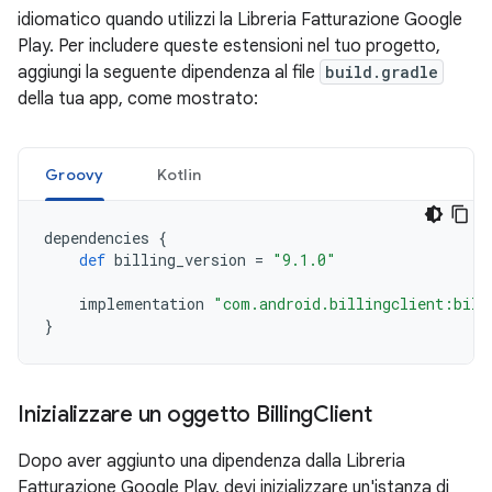
idiomatico quando utilizzi la Libreria Fatturazione Google
Play. Per includere queste estensioni nel tuo progetto,
aggiungi la seguente dipendenza al file
build.gradle
della tua app, come mostrato:
Groovy
Kotlin
dependencies
{
def
billing_version
=
"9.1.0"
implementation
"com.android.billingclient:bill
}
Inizializzare un oggetto Billing
Client
Dopo aver aggiunto una dipendenza dalla Libreria
Fatturazione Google Play, devi inizializzare un'istanza di