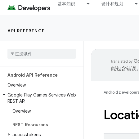
基本知识
设计和规划
API REFERENCE
能包含错误
Android API Reference
Overview
Android Developer
Google Play Games Services Web
REST API
Locat
Overview
REST Resources
accesstokens