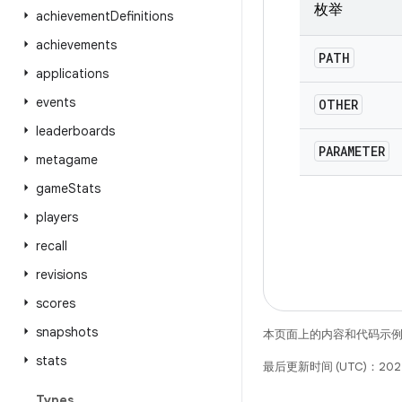
枚举
achievement
Definitions
achievements
PATH
applications
events
OTHER
leaderboards
PARAMETER
metagame
game
Stats
players
recall
revisions
scores
snapshots
本页面上的内容和代码示
stats
最后更新时间 (UTC)：202
Types