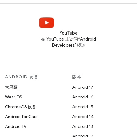
YouTube
在 YouTube 上访问“Android
Developers”频道
ANDROID 设备
版本
大屏幕
Android 17
Wear OS
Android 16
ChromeOS 设备
Android 15
Android for Cars
Android 14
Android TV
Android 13
Android 12