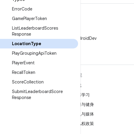
Error
Code
Game
Player
Token
List
Leaderboard
Scores
X
Response
在 X 上关注 @AndroidDev
Location
Type
Play
Grouping
Api
Token
Player
Event
Recall
Token
关于 ANDROID
发现
Score
Collection
Android
游戏
Submit
Leaderboard
Score
适用于企业的 Android
机器学习
Response
安全
健康与健身
源代码
相机与媒体
新闻
隐私权政策
博客
5G