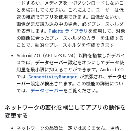
ードするか、メディアを一切ダウンロードしないこ
とを検討してください。これにより、ユーザーは低
速の接続でアプリを使用できます。画像がないか、
画像がまだ読み込み中の場合、必ずプレースホルダ
を表示します。
Palette ライブラリ
を使用して、対象
の画像に合ったプレースホルダのカラーを生成する
ことで、動的なプレースホルダを作成できます。
Android 7.0（API レベル 24）以降を搭載したデバイ
スでは、
データセーバー
設定をオンにしてデータ使
用量を最小限に抑えることができます。Android 7.0
では
ConnectivityManager
が拡張され、
データセ
ーバー
設定が検出されます。この機能の詳細につい
ては、
データセーバー
をご覧ください。
ネットワークの変化を検出してアプリの動作を
変更する
ネットワークの品質は一定ではありません。場所、