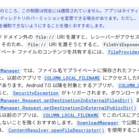
のところ、この制限は完全には適用されていません。アプリはネイティブ 
 ディレクトリのパーミッションを変更できる場合があります。ただし、
を緩和できないようにすることを強くおすすめします。
ジ ドメイン外の
file://
URI を渡すと、レシーバーがアク
。そのため、
file://
URI を渡そうとすると、
FileUriExpose
イベート ファイルのコンテンツを共有するには、
FileProvide
dManager
では、ファイル名でプライベートに保存されたファ
た。以前のアプリで
COLUMN_LOCAL_FILENAME
にアクセスした
あります。Android 7.0 以降を対象とするアプリが、
COLUMN_
ると、
SecurityException
がトリガーされます。ダウンロー
Manager.Request.setDestinationInExternalFilesDir()
Manager.Request.setDestinationInExternalPublicDir()
る以前のアプリは、
COLUMN_LOCAL_FILENAME
でこのパスにア
しないことを強くおすすめします。
DownloadManager
で公開
は、
ContentResolver.openFileDescriptor()
を使用するこ