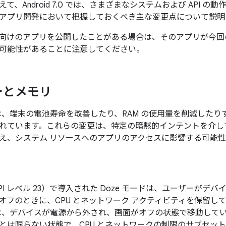
て、Android 7.0 では、さまざまなシステムおよび API 
アプリ開発において把握しておくべき主な変更点について説明
roid 向けのアプリを公開したことがある場合は、そのアプリが
可能性があることに注意してください。
ーとメモリ
7.0 では、端末の電池寿命を改善したり、RAM の使用量を削減し
れています。これらの変更は、特定の暗黙的インテントを介し
え、システム リソースへのアプリのアクセスに影響する可能
.0（API レベル 23）で導入された Doze モードは、ユーザー
オフのときに、CPU とネットワーク アクティビティを保留し
7.0 では、デバイスが電源から外され、画面がオフの状態で移動
とは限らない状態で、CPU とネットワークの制限のサブセットを