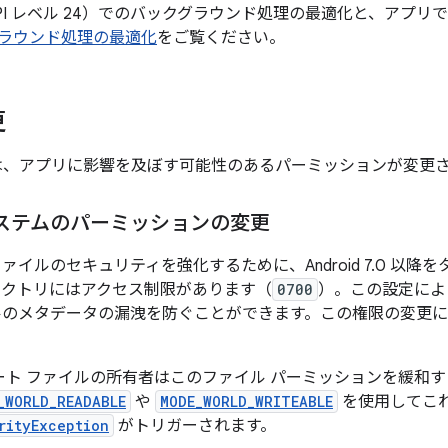
7.0（API レベル 24）でのバックグラウンド処理の最適化と、ア
ラウンド処理の最適化
をご覧ください。
更
7.0 では、アプリに影響を及ぼす可能性のあるパーミッションが変
システムのパーミッションの変更
ァイルのセキュリティを強化するために、Android 7.0 以
レクトリにはアクセス制限があります（
0700
）。この設定によ
ルのメタデータの漏洩を防ぐことができます。この権限の変更
ート ファイルの所有者はこのファイル パーミッションを緩和
_WORLD_READABLE
や
MODE_WORLD_WRITEABLE
を使用してこ
rityException
がトリガーされます。