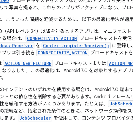
IDEO
ブロードキャストをカメラなどの他のアプリから受信す
リで写真を撮ると、これらのアプリがアクティブになり、ブロ
7.0 では、こういった問題を軽減するために、以下の最適化手法が適
id 7.0（API レベル 24）以降を対象とするアプリは、マニフ
いる場合は、
CONNECTIVITY_ACTION
ブロードキャストを受信
dcastReceiver
を
Context.registerReceiver()
に登録し
アプリは引き続き
CONNECTIVITY_ACTION
ブロードキャストを
は
ACTION_NEW_PICTURE
ブロードキャストまたは
ACTION_NE
なりました。この最適化は、Android 7.0 を対象とするア
す。
インテントのいずれかを使用する場合は、Android 7.0 
ントとの依存性を削除する必要があります。Android フレー
性を緩和する方法がいくつかあります。たとえば、
JobSched
の接続など、指定された条件のときに、ネットワーク操作をス
します。
JobScheduler
を使用して、コンテンツ プロバイダ