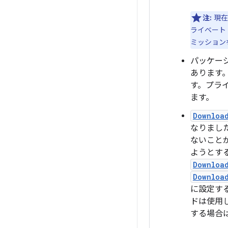
注:
現在
ライベート
ミッション
パッケー
あります
す。プラ
ます。
Downloa
なりまし
ないことが
ようとす
Download
Download
に設定す
ドは使用
する場合