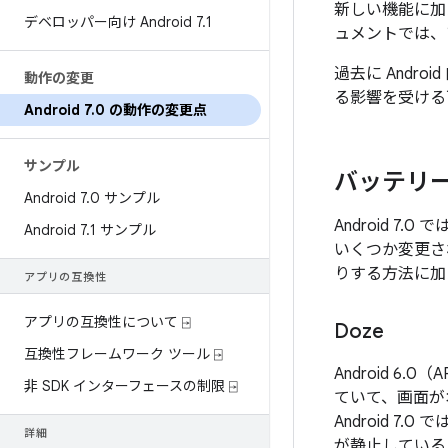
新しい機能に加え
デベロッパー向け Android 7
.
1
ュメントでは、
過去に And
動作の変更
る影響を受ける
Android 7
.
0 の動作の変更点
サンプル
バッテリ
Android 7
.
0 サンプル
Android 
Android 7
.
1 サンプル
いくつか変更さ
りする方法に加
アプリの互換性
アプリの互換性について ⍈
Doze
互換性フレームワーク ツール ⍈
Android 6
非 SDK インターフェースの制限 ⍈
ていて、画面が
Android 
詳細
が静止している