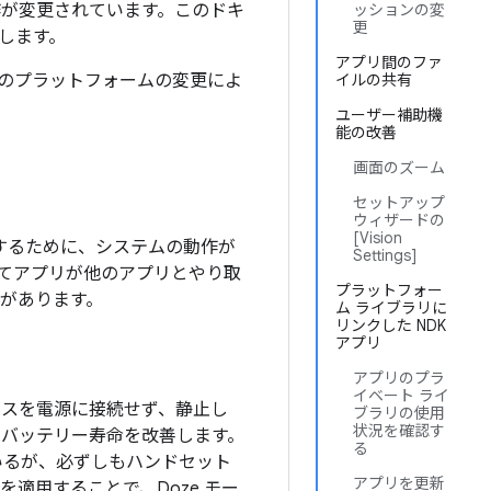
の動作が変更されています。このドキ
ッションの変
更
します。
アプリ間のファ
今回のプラットフォームの変更によ
イルの共有
ユーザー補助機
能の改善
画面のズーム
セットアップ
ウィザードの
[Vision
たりするために、システムの動作が
Settings]
てアプリが他のアプリとやり取
プラットフォー
性があります。
ム ライブラリに
リンクした NDK
アプリ
アプリのプラ
イベート ライ
がデバイスを電源に接続せず、静止し
ブラリの使用
状況を確認す
てバッテリー寿命を改善します。
る
しているが、必ずしもハンドセット
アプリを更新
適用することで、Doze モー