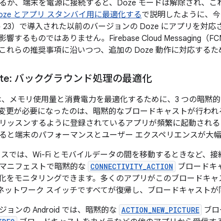
るか、端末を電源に接続すると、Doze モードは解除され、
oze とアプリ スタンバイ用に最適化する
で説明したように、今回
レベル 23）で導入された以前のバージョンの Doze にアプリを
するものではありません。Firebase Cloud Messagin
これらの推奨事項に沿いつつ、追加の Doze 動作に対応する
Svelte: バックグラウンド処理の最適化
7.0 では、メモリ使用量と消費電力を最適化するために、3 つの
変更が必要になったのは、暗黙的なブロードキャストが行われ
リッスンするように登録されているアプリが頻繁に起動される
ると端末のパフォーマンスとユーザー エクスペリエンスが大
イスでは、Wi-Fi とモバイルデータの間を移動するときなど、
マニフェストで暗黙的な
CONNECTIVITY_ACTION
ブロードキ
化をモニタリングできます。多くのアプリがこのブロードキャ
のネットワーク スイッチですべてが復帰し、ブロードキャスト
ョンの Android では、暗黙的な
ACTION_NEW_PICTURE
ブロ