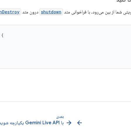
یتی شما از بین می‌رود، با فراخوانی متد
shutdown
درون متد
nDestroy
{
بعدی
arrow_forward
arrow_back
با Gemini Live API یکپارچه شوید