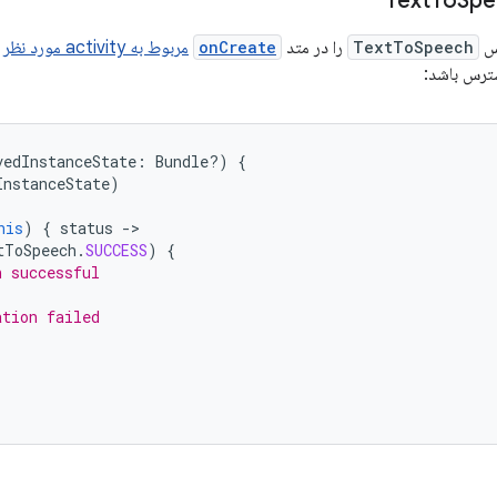
To
Spe
اس
TextToSpeech
را در متد
onCreate
مربوط به activity مورد نظر
خ
ترس باشد:
vedInstanceState
:
Bundle?)
{
InstanceState
)
his
)
{
status
-
tToSpeech
.
SUCCESS
)
{
n successful
ation failed