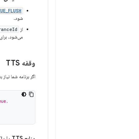
UE_FLUSH
شود.
از
ranceId
می‌شود. برای
وقفه TTS
اگر برنامه شما نیاز به قطع TTS
eue.
منابع TTS را پاک کنید