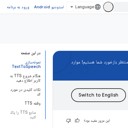
استودیو Android
ورود به برنامه
در این صفحه
نتظر بازخورد شما هستیم! موارد
نمونه‌سازی
TextToSpeech
هنگام شروع TTS به
کاربر اطلاع دهید
نکات کلیدی در مورد
کد
وقفه TTS
منابع TTS را پاک
کنید
این مرور مفید بود؟