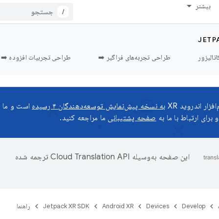
بیشتر
/
JETP
اتالیزور
طراحی تجربه‌های فراگیر ➡️
طراحی تجربیات افزوده ➡️
زار اندروید XR
به نسخه پیش‌نمایش توسعه‌دهندگان ۴ رسیده
است و ما م
 برای ارتباط با ما به
صفحه پشتیبانی
ما مراجعه کنید.
این صفحه به‌وسیله
ترجمه شده
Develop
Devices
Android XR
Jetpack XR SDK
راهنما