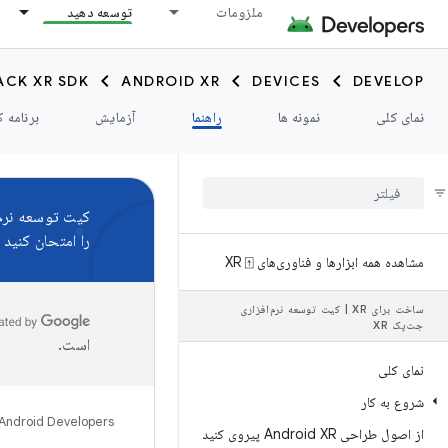
ملزومات
توسعه دهید
ACK XR SDK
ANDROID XR
DEVICES
DEVELOP
نمای کلی
نمونه ها
راهنما
آزمایش
برنامه ک
کیت توسعه نرم‌اف
را امتحان کنید و
مشاهده همه ابزارها و فناوری‌های XR ⍐
ساخت برای XR
|
کیت توسعه نرم‌افزاری
جت‌پک XR
است.
نمای کلی
شروع به کار
Android Developers
از اصول طراحی Android XR پیروی کنید