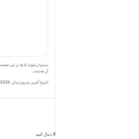
محتوا و نمونه کدها در این صفحه
آن هستند.
تاریخ آخرین به‌روزرسانی 2026-05-19 به‌وقت ساعت هماهنگ جهانی.
X
AndroidDev@ را در X دنبال کنید