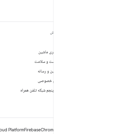
مطالب بیشتر درباره
کاوش
ANDROID
بازی
Android
یادگیری ماشین
Android برای سازمان‌ها
بهداشت و سلامت
امنیت
دوربین و رسانه
منبع آزاد
حریم خصوصی
اخبار
نسل پنجم شبکه تلفن همراه
وبلاگ
پادکست‌ها
oud Platform
Firebase
Chrome
Android