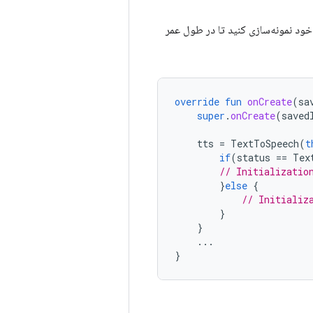
ود نمونه‌سازی کنید تا در طول عمر
override
fun
onCreate
(
sa
super
.
onCreate
(
saved
tts
=
TextToSpeech
(
t
if
(
status
==
Tex
// Initializatio
}
else
{
// Initializ
}
}
...
}