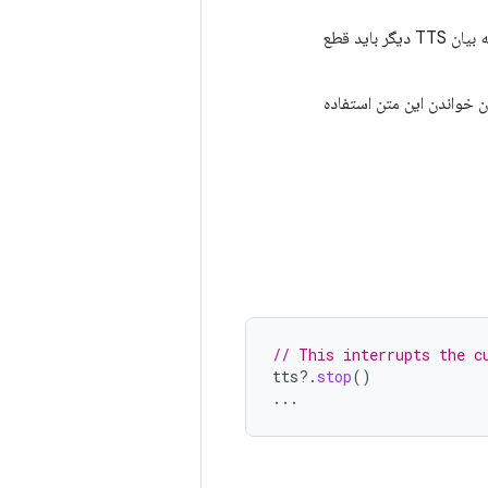
نشان می‌دهد که متن باید فوراً خوانده شود و هرگونه بیان TTS دیگر باید قطع
ن خواندن این متن استفاده
// This interrupts the c
tts
?.
stop
()
...