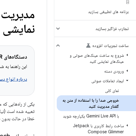
⍈
مدیریت 
برنامه های تطبیقی ​​بسازید
نمایشی ب
تجارب فراگیر بسازید
ساخت تجربیات افزوده
شروع به ساخت عینک‌های صوتی و
دستگاه‌های XR قابل اجرا
عینک‌های نمایشی کنید
این راهنما به شما کمک
ورودی دسته
درباره انواع دستگاه‌های XR اط
ایجاد تعاملات صوتی
نمای کلی
خروجی صدا را با استفاده از متن به
گفتار مدیریت کنید
با Gemini Live API یکپارچه شوید
خطا در حالت بدون نم
ساخت رابط کاربری با Jetpack
Compose Glimmer