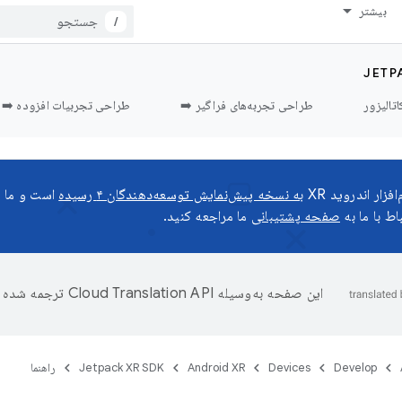
بیشتر
/
JETP
اتالیزور
طراحی تجربه‌های فراگیر ➡️
طراحی تجربیات افزوده ➡️
زار اندروید XR
به نسخه پیش‌نمایش توسعه‌دهندگان ۴ رسیده
است و ما م
اط با ما به
صفحه پشتیبانی
ما مراجعه کنید.
این صفحه به‌وسیله
ترجمه شده 
Develop
Devices
Android XR
Jetpack XR SDK
راهنما