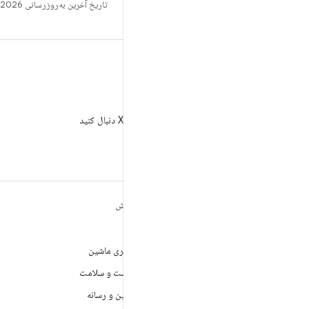
تاریخ آخرین به‌روزرسانی 2026-05-19 به‌وقت ساعت هماهنگ جهانی.
X
AndroidDev@ را در X دنبال کنید
مطالب بیشتر درباره
کاوش
ANDROID
بازی
Android
یادگیری ماشین
Android برای سازمان‌ها
بهداشت و سلامت
امنیت
دوربین و رسانه
منبع آزاد