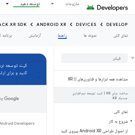
ملزومات
توسعه دهید
ACK XR SDK
ANDROID XR
DEVICES
DEVELOP
نمای کلی
نمونه ها
راهنما
آزمایش
برنامه ک
کیت توسعه نرم‌اف
کنید و برای ارتب
مشاهده همه ابزارها و فناوری‌های XR ⍐
ساخت برای XR
|
کیت توسعه نرم‌افزاری
جت‌پک XR
نمای کلی
شروع به کار
Android Developers
از اصول طراحی Android XR پیروی کنید