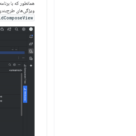
همانطور که با برنام
ویژگی‌های طرح‌بندی 
idComposeView