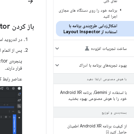
arrow_forward
نمای کلی
برنامه خود را روی دستگاه های مجازی
اجرا کنید
باز کردن Layout Inspector
اشکال‌زدایی طرح‌بندی برنامه با
استفاده از Layout Inspector
در اندروید ا
ساخت تجربیات افزوده
پس از اتمام اس
پنجره‌ی Layout Inspector باز می‌شود، در حالی که
بهبود تجربه‌های برنامه با ادراک
قرار دارند.
عناصر رابط ک
با هوش مصنوعی ارتقا دهید
با استفاده از Gemini، برنامه Android XR
خود را با هوش مصنوعی بهبود بخشید
بسته‌بندی و توزیع
از کیفیت برنامه Android XR اطمینان
حاصل کنید ⍈