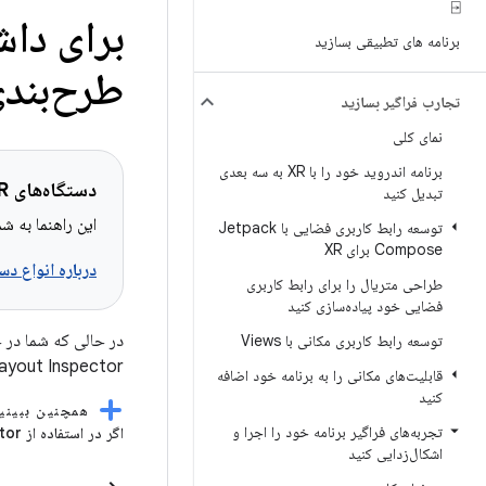
⍈
برنامه های تطبیقی ​​بسازید
طرح‌بندی
تجارب فراگیر بسازید
نمای کلی
برنامه اندروید خود را با XR به سه بعدی
دستگاه‌های XR قابل اجرا
تبدیل کنید
این راهنما به شما کمک
توسعه رابط کاربری فضایی با Jetpack
Compose برای XR
درباره انواع دستگاه‌های XR اط
طراحی متریال را برای رابط کاربری
فضایی خود پیاده‌سازی کنید
توسعه رابط کاربری مکانی با Views
Layout Inspector در اندروید استودیو بررسی و اشکال‌زدایی 
قابلیت‌های مکانی را به برنامه خود اضافه
کنید
همچنین ببینی
تجربه‌های فراگیر برنامه خود را اجرا و
اگر در استفاده از Layout Inspector تازه‌کار هستید، نحوه انجام سایر کارهای رایج را در راهنمای اشکال‌زدایی طرح‌بندی بیاموزید.
اشکال‌زدایی کنید