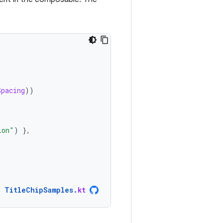
Spacing
))
ion"
)
},
TitleChipSamples
.
kt