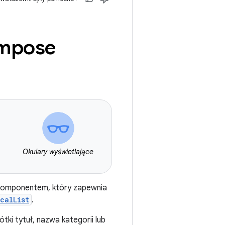
ompose
Okulary wyświetlające
 komponentem, który zapewnia
calList
.
tki tytuł, nazwa kategorii lub