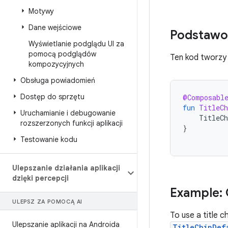
Motywy
Dane wejściowe
Podstawow
Wyświetlanie podglądu UI za
pomocą podglądów
Ten kod tworzy
kompozycyjnych
Obsługa powiadomień
Dostęp do sprzętu
@Composabl
fun
TitleCh
Uruchamianie i debugowanie
TitleCh
rozszerzonych funkcji aplikacji
}
Testowanie kodu
Ulepszanie działania aplikacji
dzięki percepcji
Example: C
ULEPSZ ZA POMOCĄ AI
To use a title c
Ulepszanie aplikacji na Androida
TitleChipDef