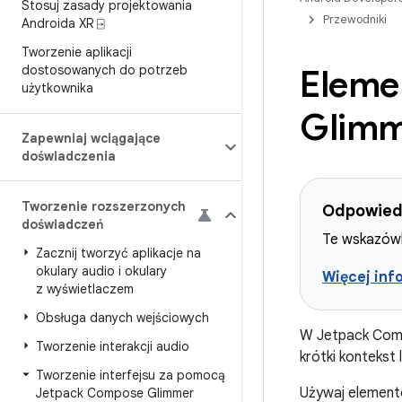
Stosuj zasady projektowania
Przewodniki
Androida XR ⍈
Tworzenie aplikacji
dostosowanych do potrzeb
Eleme
użytkownika
Glim
Zapewniaj wciągające
doświadczenia
Tworzenie rozszerzonych
Odpowied
doświadczeń
Te wskazówk
Zacznij tworzyć aplikacje na
okulary audio i okulary
Więcej inf
z wyświetlaczem
Obsługa danych wejściowych
W Jetpack Com
Tworzenie interakcji audio
krótki kontekst 
Tworzenie interfejsu za pomocą
Używaj elementó
Jetpack Compose Glimmer