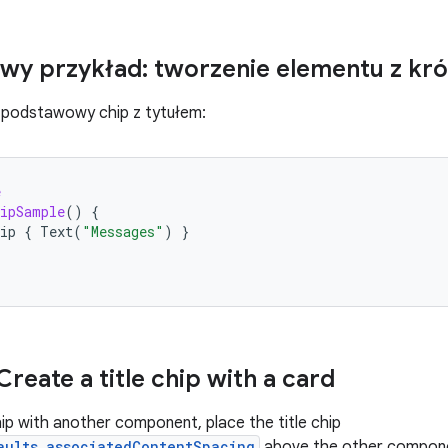
y przykład: tworzenie elementu z kr
 podstawowy chip z tytułem:
e
ipSample
()
{
ip
{
Text
(
"Messages"
)
}
reate a title chip with a card
hip with another component, place the title chip
aults.associatedContentSpacing
above the other compone