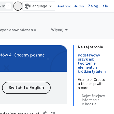
/
Android Studio
Zaloguj się
ących doświadczeń ➡️
Więcej
Na tej stronie
stów 4
. Chcemy poznać
Podstawowy
przykład:
tworzenie
elementu z
krótkim tytułem
Example: Create
a title chip with
a card
Najważniejsze
informacje
o kodzie
 wskazówki były pomocne?