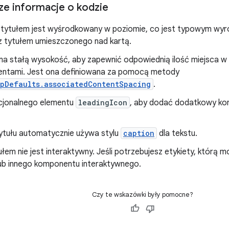
ze informacje o kodzie
 tytułem jest wyśrodkowany w poziomie, co jest typowym wy
z tytułem umieszczonego nad kartą.
a stałą wysokość, aby zapewnić odpowiednią ilość miejsca w 
ntami. Jest ona definiowana za pomocą metody
ipDefaults.associatedContentSpacing
.
jonalnego elementu
leadingIcon
, aby dodać dodatkowy kon
tytułu automatycznie używa stylu
caption
dla tekstu.
ułem nie jest interaktywny. Jeśli potrzebujesz etykiety, którą m
ub innego komponentu interaktywnego.
Czy te wskazówki były pomocne?