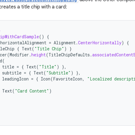
reates a title chip with a card:
e
ipWithCardSample
()
{
(
horizontalAlignment
=
Alignment
.
CenterHorizontally
)
{
leChip
{
Text
(
"Title Chip"
)
}
cer
(
Modifier
.
height
(
TitleChipDefaults
.
associatedContent
d
(
title
=
{
Text
(
"Title"
)
},
subtitle
=
{
Text
(
"Subtitle"
)
},
leadingIcon
=
{
Icon
(
FavoriteIcon
,
"Localized descript
Text
(
"Card Content"
)