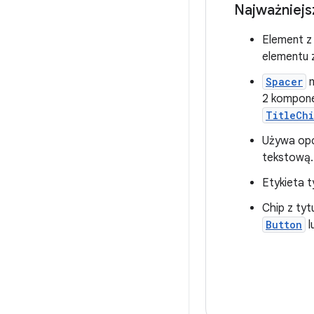
Najważniejs
Element z
elementu 
Spacer
m
2 kompone
TitleCh
Używa opc
tekstową.
Etykieta 
Chip z tyt
Button
l