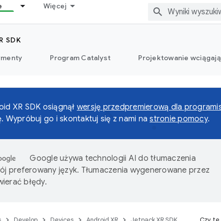
e
Więcej
R SDK
ymenty
Program Catalyst
Projektowanie wciągaj
roid XR SDK osiągnął
wersję przedpremierową dla programi
ę. Wypróbuj go i skontaktuj się z nami na
stronie pomocy
.
Google używa technologii AI do tłumaczenia
wój preferowany język. Tłumaczenia wygenerowane przez
ierać błędy.
s
Develop
Devices
Android XR
Jetpack XR SDK
Czy te