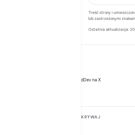
Treść strony i umieszczo
lub zastrzeżonymi znakam
Ostatnia aktualizacja: 
X
Obserwuj @AndroidDev na X
WIĘCEJ INFORMACJI O
ODKRYWAJ
ANDROIDZIE
Gry
Android