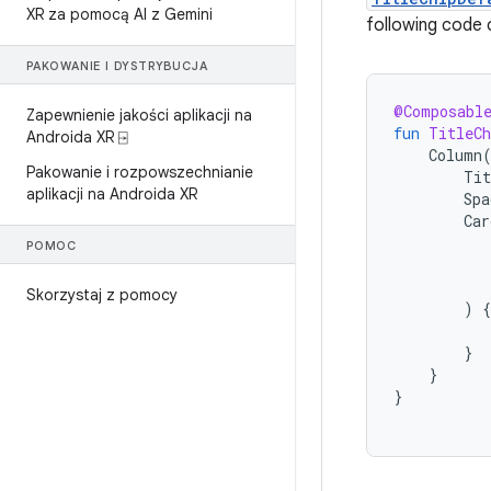
XR za pomocą AI z Gemini
following code c
PAKOWANIE I DYSTRYBUCJA
@Composabl
Zapewnienie jakości aplikacji na
fun
TitleCh
Androida XR ⍈
Column
Pakowanie i rozpowszechnianie
Tit
aplikacji na Androida XR
Spa
Car
POMOC
Skorzystaj z pomocy
)
{
}
}
}