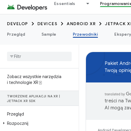
Essentials
Programowani
DEVELOP
DEVICES
ANDROID XR
JETPACK X
Przegląd
Sample
Przewodniki
Eksper
Pakiet And
Twoją opini
Zobacz wszystkie narzędzia
i technologie XR ⍐
TWORZENIE APLIKACJI NA XR
|
treści na T
JETPACK XR SDK
AI mogą zaw
Przegląd
Rozpocznij
Android Developer