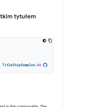
ótkim tytułem
TitleChipSamples
.
kt
nt in the composable. The