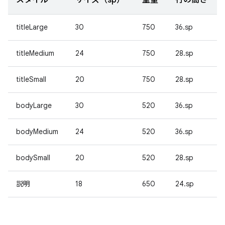
スタイル
サイズ（sp）
重量
行の高さ
titleLarge
30
750
36.sp
titleMedium
24
750
28.sp
titleSmall
20
750
28.sp
bodyLarge
30
520
36.sp
bodyMedium
24
520
36.sp
bodySmall
20
520
28.sp
説明
18
650
24.sp