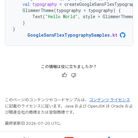
val
typography
=
createGoogleSansFlexTypograph
GlimmerTheme
(
typography
=
typography
)
{
Text
(
"Hello World"
,
style
=
GlimmerTheme
.
}
}
GoogleSansFlexTypographySamples
.
kt
この情報は役に立ちましたか？
このページのコンテンツやコードサンプルは、
コンテンツ ライセンス
に記載のライセンスに従います。Java および OpenJDK は Oracle およ
び関連会社の商標または登録商標です。
最終更新日 2026-07-20 UTC。