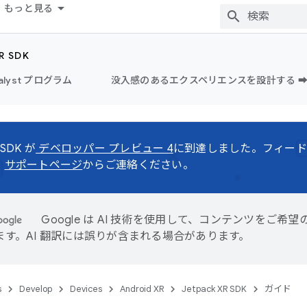
もっと見る
R SDK
alyst プログラム
没入感のあるエクスペリエンスを設計する ➡
 SDK が
デベロッパー プレビュー 4
に到達しました。フィード
、
サポートページ
からご連絡ください。
Google は AI 技術を使用して、コンテンツをご希
ます。AI 翻訳には誤りが含まれる場合があります。
s
Develop
Devices
Android XR
Jetpack XR SDK
ガイド