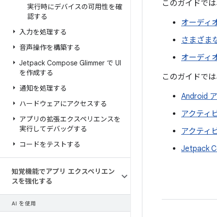
このガイドでは
実行時にデバイスの可用性を確
認する
オーディ
入力を処理する
さまざま
音声操作を構築する
オーディ
Jetpack Compose Glimmer で UI
を作成する
このガイドでは
通知を処理する
Androi
ハードウェアにアクセスする
アクティ
アプリの拡張エクスペリエンスを
実行してデバッグする
アクティ
コードをテストする
Jetpac
知覚機能でアプリ エクスペリエン
スを強化する
AI を使用