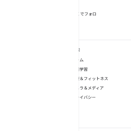
X
@AndroidDev を X でフォロ
ー
ANDROID の詳細
探索
Android
ゲーム
エンタープライズ向け Android
機械学習
セキュリティ
健康＆フィットネス
ソース
カメラ＆メディア
ニュース
プライバシー
ブログ
5G
ポッドキャスト