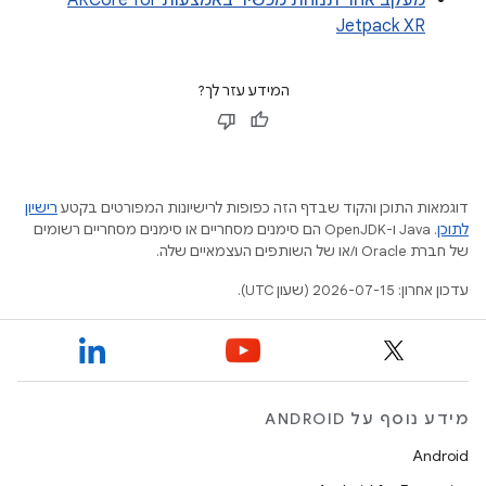
מעקב אחר תנוחת מכשיר באמצעות ARCore for
Jetpack XR
המידע עזר לך?
דוגמאות התוכן והקוד שבדף הזה כפופות לרישיונות המפורטים בקטע
רישיון
לתוכן
.‏ Java ו-OpenJDK הם סימנים מסחריים או סימנים מסחריים רשומים
של חברת Oracle ו/או של השותפים העצמאיים שלה.
עדכון אחרון: 2026-07-15 (שעון UTC).
מידע נוסף על ANDROID
Android