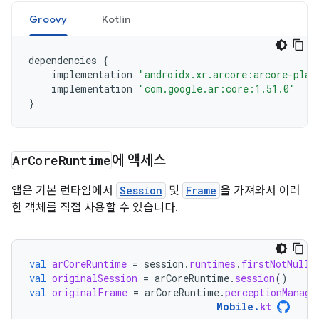
Groovy
Kotlin
dependencies
{
implementation
"androidx.xr.arcore:arcore-play
implementation
"com.google.ar:core:1.51.0"
}
Ar
Core
Runtime
에 액세스
앱은 기본 런타임에서
Session
및
Frame
을 가져와서 이러
한 객체를 직접 사용할 수 있습니다.
val
arCoreRuntime
=
session
.
runtimes
.
firstNotNullO
val
originalSession
=
arCoreRuntime
.
session
()
val
originalFrame
=
arCoreRuntime
.
perceptionManage
Mobile
.
kt