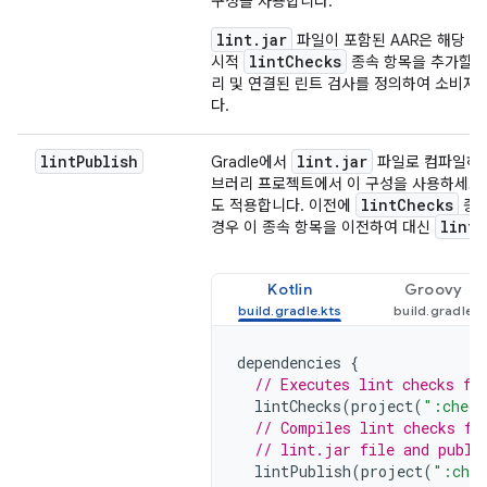
구성을 사용합니다.
lint.jar
l
파일이 포함된 AAR은 해당
lintChecks
시적
종속 항목을 추가할 
리 및 연결된 린트 검사를 정의하여 소비자
다.
lint
Publish
lint
.
jar
Gradle에서
파일로 컴파일하고 
브러리 프로젝트에서 이 구성을 사용하세요.
lint
Checks
도 적용합니다. 이전에
종속
lint
P
경우 이 종속 항목을 이전하여 대신
Kotlin
Groovy
dependencies
{
// Executes lint checks fr
lintChecks
(
project
(
":check
// Compiles lint checks fr
// lint.jar file and publi
lintPublish
(
project
(
":chec