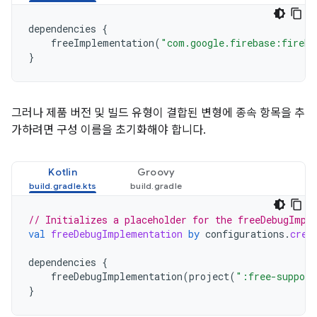
dependencies
{
freeImplementation
(
"com.google.firebase:fireba
}
그러나 제품 버전 및 빌드 유형이 결합된 변형에 종속 항목을 추
가하려면 구성 이름을 초기화해야 합니다.
Kotlin
Groovy
// Initializes a placeholder for the freeDebugImpl
val
freeDebugImplementation
by
configurations
.
crea
dependencies
{
freeDebugImplementation
(
project
(
":free-support
}