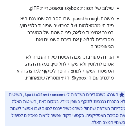
שילוב של תמונת skybox וגיאומטריית glTF.
משטח passthrough, שבו הסביבה שמוצגת היא
פיד חי מהמצלמות של המכשיר שפונות כלפי חוץ.
במצב אטימות מלאה, פני השטח של המעבר
מסתירים לחלוטין את תיבת השמיים ואת
הגיאומטריה.
הגדרה מעורבת, שבה השטח של ההעברה לא
אטום לחלוטין ולא שקוף לחלוטין. במקרה הזה,
המשטח השקוף למחצה הופך לשקוף למחצה, והוא
מתמזג עם ה-Skybox והגיאומטריה שמאחוריו.
הערה:
כשמגדירים העדפות ל-
, השיטות
SpatialEnvironment
לא בהכרח נכנסות לתוקף באופן מיידי. במקום זאת, השיטות האלה
מגדירות העדפה שתחול כשהמכשיר ייכנס למצב שבו אפשר לשנות
את סביבת האפליקציה. בקטעי הקוד אפשר לראות מאזינים לטיפול
בשינויי המצב האלה.