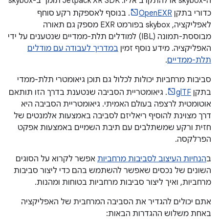
ה-skybox או להתקרב אליו. ‫Jetpack XR SDK תומך ב-skybox
כדורי בתקן
OpenEXR
. בנוסף לאספקת רקע סוחף
לאפליקציה, skybox בפורמט EXR מספק גם תאורה
מבוססת-תמונה (IBL) למודלים תלת-ממדיים שנטענים על ידי
האפליקציה. מידע נוסף זמין
במדריך לעבודה עם מודלים
תלת-ממדיים
.
סביבות מרחביות יכולות לכלול גם תוכן גיאומטרי תלת-ממדי
בתקן
glTF
. גיאומטריית הסביבה שנטענת בדרך הזו תותאם
אוטומטית לרצפה בעולם האמיתי. גיאומטריית הסביבה היא
דרך מצוינת להוסיף ריאליזם לסביבה באמצעות אלמנטים של
חזית ורקע שמשתלבים עם תיבת השמיים באמצעות אפקט
הפרלקסה.
ב
הנחיות העיצוב לסביבות מרחביות
אפשר לקרוא על הסוגים
השונים של נכסים שאפשר להשתמש בהם כדי ליצור סביבות
מרחביות, ואיך ליצור סביבות מרחביות בטוחות ומהנות.
אתם יכולים להגדיר את הסביבה המרחבית של האפליקציה
באחת משלוש ההגדרות הבאות: