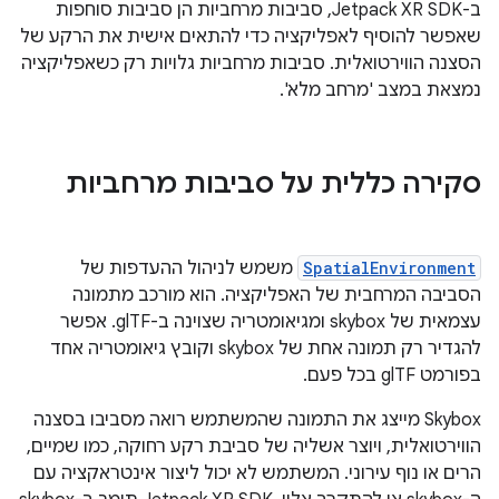
ב-Jetpack XR SDK, סביבות מרחביות הן סביבות סוחפות
שאפשר להוסיף לאפליקציה כדי להתאים אישית את הרקע של
הסצנה הווירטואלית. סביבות מרחביות גלויות רק כשאפליקציה
נמצאת במצב 'מרחב מלא'.
סקירה כללית על סביבות מרחביות
SpatialEnvironment
משמש לניהול ההעדפות של
הסביבה המרחבית של האפליקציה. הוא מורכב מתמונה
עצמאית של skybox ומגיאומטריה שצוינה ב-glTF. אפשר
להגדיר רק תמונה אחת של skybox וקובץ גיאומטריה אחד
בפורמט glTF בכל פעם.
‫Skybox מייצג את התמונה שהמשתמש רואה מסביבו בסצנה
הווירטואלית, ויוצר אשליה של סביבת רקע רחוקה, כמו שמיים,
הרים או נוף עירוני. המשתמש לא יכול ליצור אינטראקציה עם