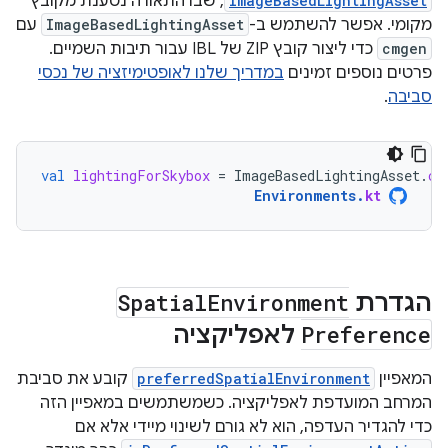
ImageBasedLightingAsset
, שבו התאורה נטענת מקובץ
מקומי. אפשר להשתמש ב-
ImageBasedLightingAsset
עם
cmgen
כדי ליצור קובץ ZIP של IBL עבור תיבות השמיים.
פרטים נוספים זמינים
במדריך שלנו לאופטימיזציה של נכסי
סביבה
.
val
lightingForSkybox
=
ImageBasedLightingAsset
.
cr
Environments
.
kt
הגדרת
Environment
Spatial
Preference
לאפליקציה
המאפיין
preferredSpatialEnvironment
קובע את סביבת
המרחב המועדפת לאפליקציה. כשמשתמשים במאפיין הזה
כדי להגדיר העדפה, הוא לא גורם לשינוי מיידי אלא אם