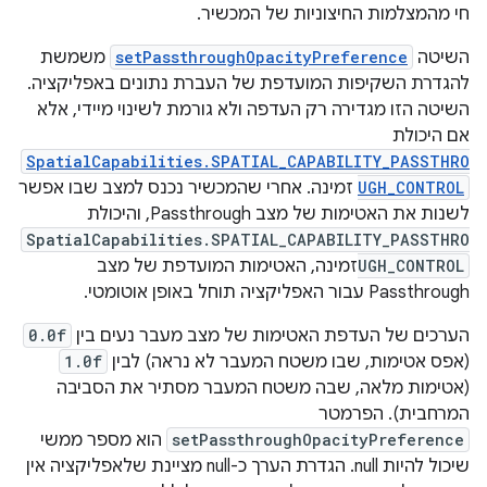
חי מהמצלמות החיצוניות של המכשיר.
השיטה
setPassthroughOpacityPreference
משמשת
להגדרת השקיפות המועדפת של העברת נתונים באפליקציה.
השיטה הזו מגדירה רק העדפה ולא גורמת לשינוי מיידי, אלא
אם היכולת
SpatialCapabilities.SPATIAL_CAPABILITY_PASSTHRO
UGH_CONTROL
זמינה. אחרי שהמכשיר נכנס למצב שבו אפשר
לשנות את האטימות של מצב Passthrough, והיכולת
SpatialCapabilities.SPATIAL_CAPABILITY_PASSTHRO
UGH_CONTROL
זמינה, האטימות המועדפת של מצב
Passthrough עבור האפליקציה תוחל באופן אוטומטי.
הערכים של העדפת האטימות של מצב מעבר נעים בין
0.0f
(אפס אטימות, שבו משטח המעבר לא נראה) לבין
1.0f
(אטימות מלאה, שבה משטח המעבר מסתיר את הסביבה
המרחבית). הפרמטר
setPassthroughOpacityPreference
הוא מספר ממשי
שיכול להיות null. הגדרת הערך כ-null מציינת שלאפליקציה אין