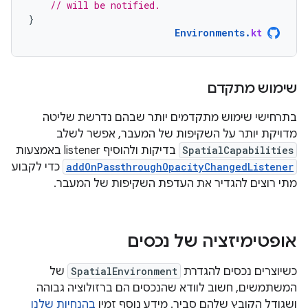
// will be notified.
}
Environments
.
kt
שימוש מתקדם
בתרחישי שימוש מתקדמים יותר שבהם נדרשת שליטה
מדויקת יותר על השקיפות של המעבר, אפשר לשלב
SpatialCapabilities
בדיקות ולהוסיף listener באמצעות
addOnPassthroughOpacityChangedListener
כדי לקבוע
מתי רוצים להגדיר את העדפת השקיפות של המעבר.
אופטימיזציה של נכסים
כשיוצרים נכסים להגדרת
SpatialEnvironment
של
המשתמשים, חשוב לוודא שהנכסים הם ברזולוציה גבוהה
ושגודל הקובץ שלהם סביר. מידע נוסף זמין
בהנחיות שלנו