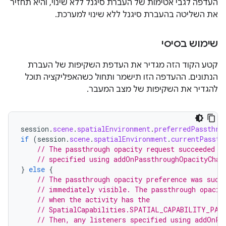
העדפה לגבי אטימות של העברת סיגנל ללא שינוי, והיא תחזיר
את השליטה בהעברת סיגנל ללא שינוי למערכת.
שימוש בסיסי
קטע הקוד הזה מגדיר את העדפת השקיפות של העברת
הנתונים. ההעדפה הזו תישמר ותחול כשהאפליקציה תוכל
להגדיר את השקיפות של מצב המעבר.
session
.
scene
.
spatialEnvironment
.
preferredPassthro
if
(
session
.
scene
.
spatialEnvironment
.
currentPassth
// The passthrough opacity request succeeded a
// specified using addOnPassthroughOpacityChan
}
else
{
// The passthrough opacity preference was succ
// immediately visible. The passthrough opacit
// when the activity has the
// SpatialCapabilities.SPATIAL_CAPABILITY_PAS
// Then, any listeners specified using addOnPa