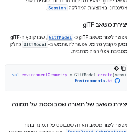
משאבי glTF ו-EXR לסביבות מרחביות נטענים באופן
אסינכרוני באמצעות המחלקה
Session
.
יצירת משאב gl
TF
אפשר ליצור משאב glTF כ-
GltfModel
, שבו קובץ ה-glTF
נטען מקובץ מקומי. אפשר להשתמש ב-
GltfModel
כחלק
מסביבת אפליקציה מרחבית.
val
environmentGeometry
=
GltfModel
.
create
(
session
Environments
.
kt
יצירת משאב של תאורה שמבוססת על תמונה
אפשר ליצור משאב תאורה שמבוסס על תמונה בתור