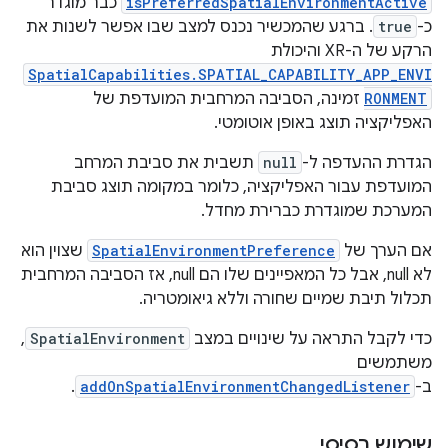
isPreferredSpatialEnvironmentActive
כבר מוגדר
כ-
true
. ברגע שהמכשיר נכנס למצב שבו אפשר לשנות את
הרקע של ה-XR והיכולת
SpatialCapabilities.SPATIAL_CAPABILITY_APP_ENVI
RONMENT
זמינה, הסביבה המרחבית המועדפת של
האפליקציה תוצג באופן אוטומטי.
הגדרת ההעדפה ל-
null
תשבית את סביבת המרחב
המועדפת עבור האפליקציה, כלומר במקומה תוצג סביבת
המערכת שמוגדרת כברירת מחדל.
אם הערך של
SpatialEnvironmentPreference
שצוין הוא
לא null, אבל כל המאפיינים שלו הם null, אז הסביבה המרחבית
תכלול תיבת שמיים שחורה וללא גיאומטריה.
כדי לקבל התראה על שינויים במצב
SpatialEnvironment
,
משתמשים
ב-
addOnSpatialEnvironmentChangedListener
.
שימוש בסיסי