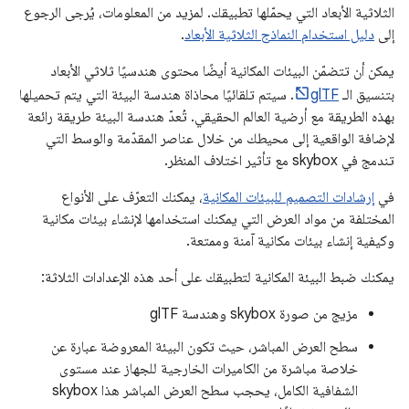
الثلاثية الأبعاد التي يحمّلها تطبيقك. لمزيد من المعلومات، يُرجى الرجوع
إلى
دليل استخدام النماذج الثلاثية الأبعاد
.
يمكن أن تتضمّن البيئات المكانية أيضًا محتوى هندسيًا ثلاثي الأبعاد
بتنسيق الـ
glTF
. سيتم تلقائيًا محاذاة هندسة البيئة التي يتم تحميلها
بهذه الطريقة مع أرضية العالم الحقيقي. تُعدّ هندسة البيئة طريقة رائعة
لإضافة الواقعية إلى محيطك من خلال عناصر المقدّمة والوسط التي
تندمج في skybox مع تأثير اختلاف المنظر.
في
إرشادات التصميم للبيئات المكانية
، يمكنك التعرّف على الأنواع
المختلفة من مواد العرض التي يمكنك استخدامها لإنشاء بيئات مكانية
وكيفية إنشاء بيئات مكانية آمنة وممتعة.
يمكنك ضبط البيئة المكانية لتطبيقك على أحد هذه الإعدادات الثلاثة:
مزيج من صورة skybox وهندسة glTF
سطح العرض المباشر، حيث تكون البيئة المعروضة عبارة عن
خلاصة مباشرة من الكاميرات الخارجية للجهاز عند مستوى
الشفافية الكامل، يحجب سطح العرض المباشر هذا skybox