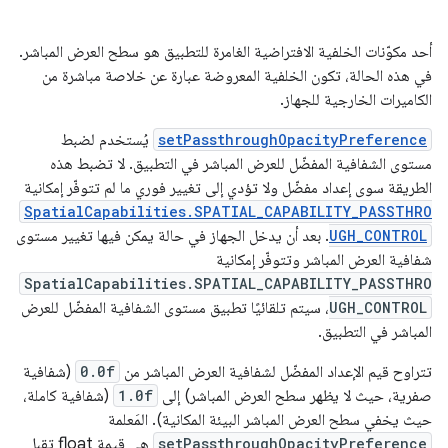
أحد مكوّنات الخلفية الافتراضية الغامرة للتطبيق هو سطح العرض المباشر.
في هذه الحالة، تكون الخلفية المعروضة عبارة عن خلاصة مباشرة من
الكاميرات الخارجية للجهاز.
setPassthroughOpacityPreference
يُستخدم لضبط
مستوى الشفافية المفضّل للعرض المباشر في التطبيق. لا تضبط هذه
الطريقة سوى إعداد مفضّل ولا تؤدي إلى تغيير فوري ما لم تتوفّر إمكانية
SpatialCapabilities.SPATIAL_CAPABILITY_PASSTHRO
UGH_CONTROL
. بعد أن يدخل الجهاز في حالة يمكن فيها تغيير مستوى
شفافية العرض المباشر وتتوفّر إمكانية
SpatialCapabilities.SPATIAL_CAPABILITY_PASSTHRO
UGH_CONTROL
، سيتم تلقائيًا تطبيق مستوى الشفافية المفضّل للعرض
المباشر في التطبيق.
تتراوح قيم الإعداد المفضّل لشفافية العرض المباشر من
0.0f
(شفافية
صفرية، حيث لا يظهر سطح العرض المباشر) إلى
1.0f
(شفافية كاملة،
حيث يخفي سطح العرض المباشر البيئة المكانية). المَعلمة
setPassthroughOpacityPreference
هي قيمة float تقبل