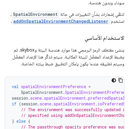
سوداء وبدون هندسة.
لتلقّي إشعارات بشأن التغييرات في حالة
SpatialEnvironment
،
استخدِم
addOnSpatialEnvironmentChangedListener
.
الاستخدام الأساسي
ينشئ مقتطف الرمز البرمجي هذا موارد هندسة البيئة وskybox، ثم
يضبط الإعداد المفضّل للبيئة المكانية. سيتم تذكُّر هذا الإعداد المفضّل
وسيتم تطبيقه عندما يكون بإمكان التطبيق ضبط بيئته الخاصة.
val
spatialEnvironmentPreference
=
SpatialEnvironment
.
SpatialEnvironmentPreferenc
session
.
scene
.
spatialEnvironment
.
preferredSpatialE
if
(
session
.
scene
.
spatialEnvironment
.
isPreferredSp
// The environment was successfully updated an
// specified using addOnSpatialEnvironmentChan
}
else
{
// The passthrough opacity preference was succ