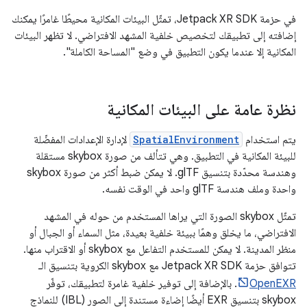
في حزمة Jetpack XR SDK، تمثّل البيئات المكانية محيطًا غامرًا يمكنك
إضافته إلى تطبيقك لتخصيص خلفية المشهد الافتراضي. لا تظهر البيئات
المكانية إلا عندما يكون التطبيق في وضع "المساحة الكاملة".
نظرة عامة على البيئات المكانية
يتم استخدام
SpatialEnvironment
لإدارة الإعدادات المفضّلة
للبيئة المكانية في التطبيق. وهي تتألف من صورة skybox مستقلة
وهندسة محدّدة بتنسيق glTF. لا يمكن ضبط أكثر من صورة skybox
واحدة وملف هندسة glTF واحد في الوقت نفسه.
تمثّل skybox الصورة التي يراها المستخدم من حوله في المشهد
الافتراضي، ما يخلق وهمًا ببيئة خلفية بعيدة، مثل السماء أو الجبال أو
منظر المدينة. لا يمكن للمستخدم التفاعل مع skybox أو الاقتراب منها.
تتوافق حزمة Jetpack XR SDK مع skybox الكروية بتنسيق الـ
OpenEXR
. بالإضافة إلى توفير خلفية غامرة لتطبيقك، توفّر
skybox بتنسيق EXR أيضًا إضاءة مستندة إلى الصور (IBL) للنماذج