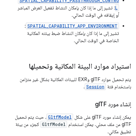
SPATIAL_CAPABILITY_PASSTHROUGH_CONTRO
L
: تشير إلى ما إذا كان بإمكان النشاط تفعيل العرض المباشر
أو إيقافه في الوقت الحالي.
:
SPATIAL_CAPABILITY_APP_ENVIRONMENT
تشير إلى ما إذا كان بإمكان النشاط ضبط بيئته المكانية
الخاصة في الوقت الحالي.
استيراد موارد البيئة المكانية وتحميلها
يتم تحميل موارد glTF وEXR للبيئات المكانية بشكل غير متزامن
باستخدام فئة
Session
.
إنشاء مورد gl
TF
يمكن إنشاء مورد glTF على شكل
GltfModel
، حيث يتم تحميل
glTF من ملف محلي. يمكن استخدام
GltfModel
كجزء من بيئة
تطبيق مكاني.