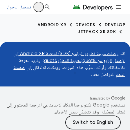
تسجيل الدخول
ANDROID XR
DEVICES
DEVELOP
JETPACK XR SDK
لقد
وصلت حزمة تطوير البرامج (SDK) لمنصة Android XR إلى
الإصدار الرابع من &quot;معاينة المطوّر&quot;
، ونريد معرفة
ملاحظاتك وآرائك. جرِّب هذه الميزات، ويمكنك الانتقال إلى
صفحة
الدعم
للتواصل معنا.
تستخدم Google تكنولوجيا الذكاء الاصطناعي لترجمة المحتوى إلى
لغتك المفضّلة، وقد تتضمّن بعض الأخطاء.