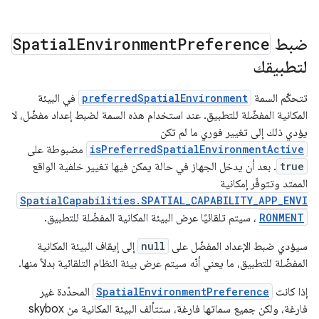
ضبط
Preference
Environment
Spatial
لتطبيقك
تتحكّم السمة
preferredSpatialEnvironment
في البيئة
المكانية المفضّلة للتطبيق. عند استخدام هذه السمة لضبط إعداد مفضّل، لا
يؤدي ذلك إلى تغيير فوري ما لم تكن
isPreferredSpatialEnvironmentActive
مضبوطة على
true
. بعد أن يدخل الجهاز في حالة يمكن فيها تغيير خلفية الواقع
الممتد وتتوفّر إمكانية
SpatialCapabilities.SPATIAL_CAPABILITY_APP_ENVI
RONMENT
، سيتم تلقائيًا عرض البيئة المكانية المفضّلة للتطبيق.
سيؤدي ضبط الإعداد المفضّل على
null
إلى إيقاف البيئة المكانية
المفضّلة للتطبيق، ما يعني أنّه سيتم عرض بيئة النظام التلقائية بدلاً منها.
إذا كانت
SpatialEnvironmentPreference
المحدّدة غير
فارغة، ولكن جميع سماتها فارغة، ستتألف البيئة المكانية من skybox