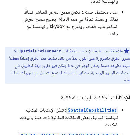
والهندسة تمامًا.
إعداد مختلط، حيث لا يكون سطح العرض المباشر شفافًا
تمامًا أو معتمًا تمامًا في هذه الحالة، يصبح سطح العرض
المباشر شبه شفاف ويمتزج مع skybox والهندسة من
خلفه.
ملاحظة:
عند ضبط الإعدادات المفضّلة لـ
، لا
SpatialEnvironment
تسري الطرق بالضرورة على الفور. بدلاً من ذلك، تضبط هذه الطرق إعدادًا مفضّلاً
سيتم تطبيقه عندما يدخل الجهاز في حالة يمكن فيها تغيير بيئة التطبيق. في
مقتطفات الرموز البرمجية، ستظهر لك أدوات استماع للتعامل مع تغييرات الحالة
هذه.
الإمكانات المكانية للبيئات المكانية
SpatialCapabilities
: تمثّل الإمكانات المكانية
للجلسة الحالية. بعض الإمكانات المكانية ذات صلة بالبيئات
المكانية.