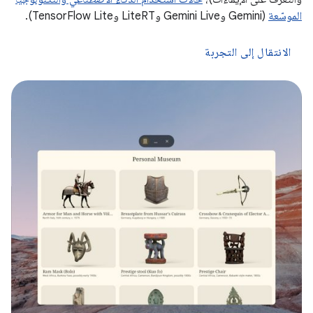
الموسّعة
(Gemini وGemini Live وLiteRT وTensorFlow Lite).
الانتقال إلى التجربة