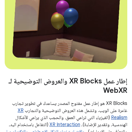
إطار عمل XR Blocks والعروض التوضيحية لـ
WebXR
‫XR Blocks هو إطار عمل مفتوح المصدر يساعدك في تطوير تجارب
غامرة على الويب. وتشمل هذه العروض التوضيحية والتجارب
XR
Realism
(الفيزياء التي تراعي العمق، والحجب الذي يراعي الأشكال
الهندسية، وتقدير الإضاءة)،
XR Interaction
(التفاعل باستخدام اليد،
والتعرّف على الإيماءات)،
حالات استخدام الذكاء الاصطناعي والتكنولوجيا