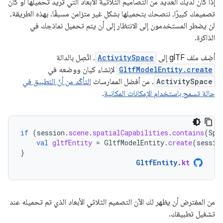
إذا كان لديك العديد من التصاميم الثلاثية الأبعاد التي تريد تحميلها أو كان
تصميمك كبيرًا، ننصحك بتحميلها بشكل غير متزامن مسبقًا. بهذه الطريقة،
لن يضطر المستخدمون إلى الانتظار إلى أن يتم تحميل نماذجك في
الذاكرة.
أضِف ملف glTF إلى
ActivitySpace
. اتّصِل بالدالة
GltfModelEntity.create
لإنشاء كيان ووضعه في
ActivitySpace
. من أفضل الممارسات
التأكّد من أنّ التطبيق في
حالة تسمح باستخدام الإمكانات المكانية
.
if
(
session
.
scene
.
spatialCapabilities
.
contains
(
Spa
val
gltfEntity
=
GltfModelEntity
.
create
(
sessio
}
GltfEntity
.
kt
من المفترض أن يظهر لك الآن التصميم الثلاثي الأبعاد الذي تم تحميله عند
تشغيل تطبيقك.