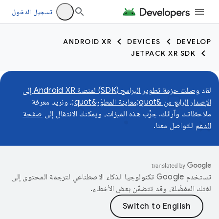
تسجيل الدخول
ANDROID XR
DEVICES
DEVELOP
JETPACK XR SDK
لقد
وصلت حزمة تطوير البرامج (SDK) لمنصة Android XR إلى
الإصدار الرابع من &quot;معاينة المطوّر&quot;
، ونريد معرفة
ملاحظاتك وآرائك. جرِّب هذه الميزات، ويمكنك الانتقال إلى
صفحة
الدعم
للتواصل معنا.
تستخدم Google تكنولوجيا الذكاء الاصطناعي لترجمة المحتوى إلى
لغتك المفضّلة، وقد تتضمّن بعض الأخطاء.