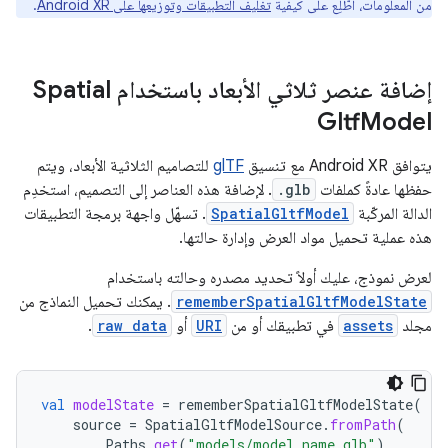
من المعلومات، اطّلِع على كيفية
تغليف التطبيقات وتوزيعها على Android XR
.
إضافة عنصر ثلاثي الأبعاد باستخدام Spatial
Gltf
Model
يتوافق Android XR مع تنسيق
glTF
للتصاميم الثلاثية الأبعاد، ويتم
حفظها عادةً كملفات
.glb
. لإضافة هذه العناصر إلى التصميم، استخدِم
الدالة المركّبة
SpatialGltfModel
. تسهّل واجهة برمجة التطبيقات
هذه عملية تحميل مواد العرض وإدارة حالتها.
لعرض نموذج، عليك أولاً تحديد مصدره وحالته باستخدام
rememberSpatialGltfModelState
. يمكنك تحميل النماذج من
مجلد
assets
في تطبيقك أو من
URI
أو
raw data
.
val
modelState
=
rememberSpatialGltfModelState
(
source
=
SpatialGltfModelSource
.
fromPath
(
Paths
.
get
(
"models/model_name.glb"
)