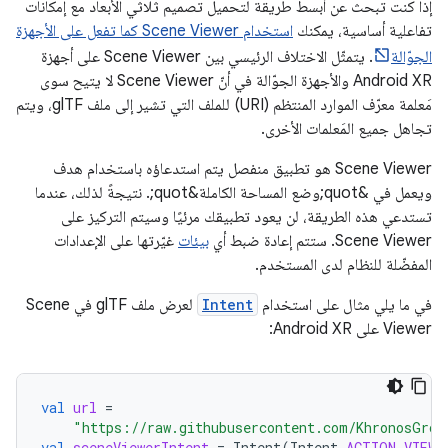
إذا كنت تبحث عن أبسط طريقة لتحميل تصميم ثلاثي الأبعاد مع إمكانات
تفاعلية أساسية، يمكنك
استخدام Scene Viewer كما تفعل على الأجهزة
الجوّالة
. يتمثّل الاختلاف الرئيسي بين Scene Viewer على أجهزة
Android XR والأجهزة الجوّالة في أنّ Scene Viewer لا يتيح سوى
مَعلمة معرّف الموارد المنتظم (URI) للملف التي تشير إلى ملف glTF، ويتم
تجاهل جميع المَعلمات الأخرى.
‫Scene Viewer هو تطبيق منفصل يتم استدعاؤه باستخدام هدف
ويعمل في &quot;وضع المساحة الكاملة&quot;. نتيجةً لذلك، عندما
تستدعي هذه الطريقة، لن يعود تطبيقك مرئيًا وسيتم التركيز على
Scene Viewer. ستتم إعادة ضبط أي
بيئات
غيّرتها على الإعدادات
المفضّلة للنظام لدى المستخدم.
في ما يلي مثال على استخدام
Intent
لعرض ملف glTF في Scene
Viewer على Android XR:
val
url
=
"https://raw.githubusercontent.com/KhronosGrou
val
sceneViewerIntent
=
Intent
(
Intent
.
ACTION_VIEW
)