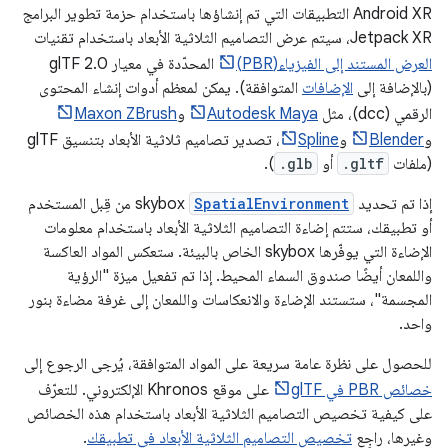
Android XR التطبيقات التي تم إنشاؤها باستخدام حزمة تطوير البرامج
Jetpack XR، سيتم عرض التصاميم الثلاثية الأبعاد باستخدام تقنيات
العرض المستند إلى الفيزياء(PBR)
المحدّدة في معيار glTF 2.0
(بالإضافة إلى
الإضافات
المتوافقة). يمكن لمعظم أدوات إنشاء المحتوى
الرقمي (dcc)، مثل
Autodesk Maya
و
Maxon ZBrush
و
Blender
و
Spline
، تصدير تصاميم ثلاثية الأبعاد بتنسيق glTF
(ملفات
.gltf
أو
.glb
).
إذا تم تحديد
SpatialEnvironment
skybox من قِبل المستخدم
أو تطبيقك، ستتم إضاءة التصاميم الثلاثية الأبعاد باستخدام معلومات
الإضاءة التي يوفّرها skybox الخاص بالبيئة. ستعكس المواد العاكسة
واللمعان أيضًا صندوق السماء المحيط. إذا تم تفعيل ميزة "الرؤية
المجسمة"، ستستند الإضاءة والانعكاسات واللمعان إلى غرفة مضاءة بنور
واحد.
للحصول على نظرة عامة سريعة على المواد المتوافقة، يُرجى الرجوع إلى
خصائص PBR في glTF
على موقع Khronos الإلكتروني. للتعرّف
على كيفية تخصيص التصاميم الثلاثية الأبعاد باستخدام هذه الخصائص
وغيرها، راجِع
تخصيص التصاميم الثلاثية الأبعاد في تطبيقك
.