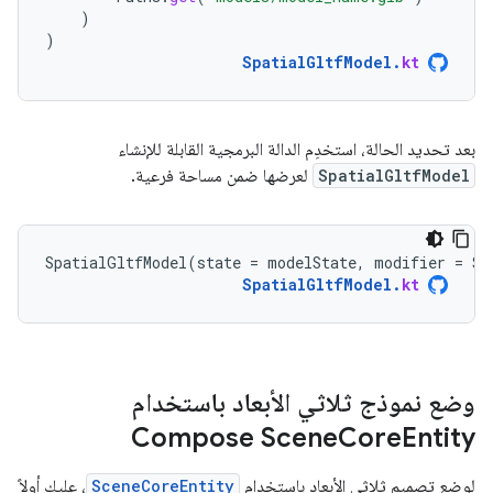
)
)
SpatialGltfModel
.
kt
بعد تحديد الحالة، استخدِم الدالة البرمجية القابلة للإنشاء
SpatialGltfModel
لعرضها ضمن مساحة فرعية.
SpatialGltfModel
(
state
=
modelState
,
modifier
=
Su
SpatialGltfModel
.
kt
وضع نموذج ثلاثي الأبعاد باستخدام
Compose Scene
Core
Entity
لوضع تصميم ثلاثي الأبعاد باستخدام
SceneCoreEntity
، عليك أولاً