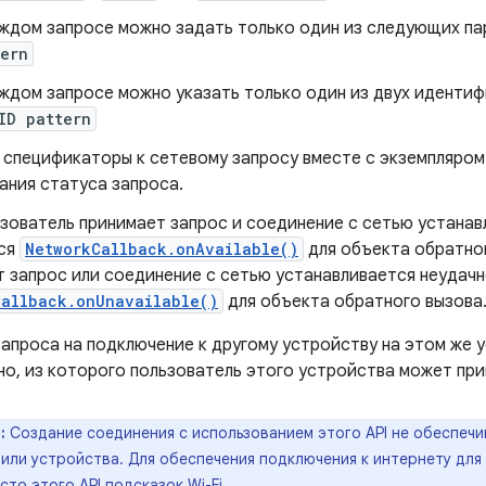
ждом запросе можно задать только один из следующих п
tern
ждом запросе можно указать только один из двух иденти
ID pattern
 спецификаторы к сетевому запросу вместе с экземпляро
ания статуса запроса.
ьзователь принимает запрос и соединение с сетью устанав
ся
NetworkCallback.onAvailable()
для объекта обратног
т запрос или соединение с сетью устанавливается неудачн
Callback.onUnavailable()
для объекта обратного вызова
запроса на подключение к другому устройству на этом же 
но, из которого пользователь этого устройства может при
:
Создание соединения с использованием этого API не обеспеч
или устройства. Для обеспечения подключения к интернету для
есто этого
API подсказок Wi-Fi
.