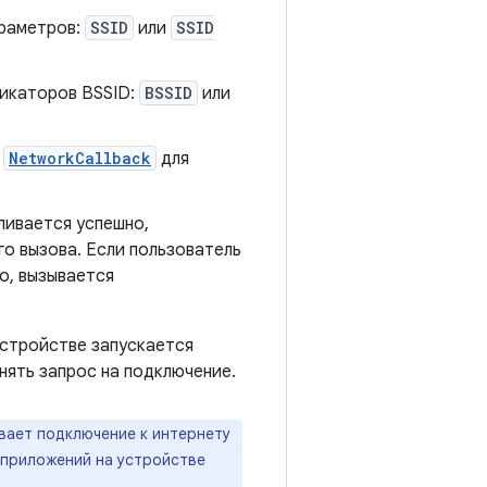
араметров:
SSID
или
SSID
фикаторов BSSID:
BSSID
или
м
NetworkCallback
для
ливается успешно,
о вызова. Если пользователь
о, вызывается
.
устройстве запускается
нять запрос на подключение.
ивает подключение к интернету
 приложений на устройстве