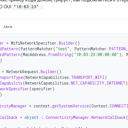
иже пример кода демонстрирует, как подключиться к откр
D OUI
"10:03:23"
:
Java
er
=
WifiNetworkSpecifier
.
Builder
()
dPattern
(
PatternMatcher
(
"test"
,
PatternMatcher
.
PATTERN_
idPattern
(
MacAddress
.
fromString
(
"10:03:23:00:00:00"
),
)
=
NetworkRequest
.
Builder
()
nsportType
(
NetworkCapabilities
.
TRANSPORT_WIFI
)
Capability
(
NetworkCapabilities
.
NET_CAPABILITY_INTERNET
)
workSpecifier
(
specifier
)
)
ivityManager
=
context
.
getSystemService
(
Context
.
CONNECT
Callback
=
object
:
ConnectivityManager
.
NetworkCallback