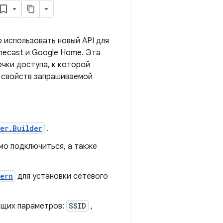
о использовать новый API для
mecast и Google Home. Эта
чки доступа, к которой
 свойств запрашиваемой
er.Builder
.
мо подключиться, а также
ern
для установки сетевого
ющих параметров:
SSID
,