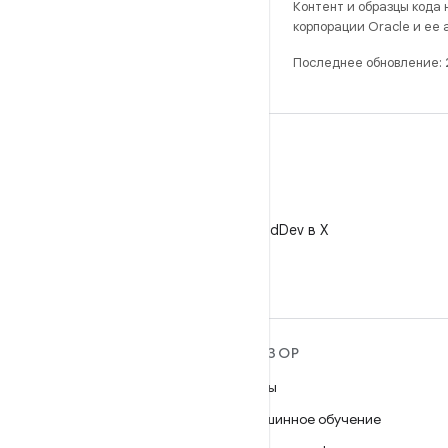
Контент и образцы кода
корпорации Oracle и ее
Последнее обновление:
X
Читайте @AndroidDev в X
ПОДРОБНЕЕ ОБ ОС
ОБЗОР
ANDROID
Игры
Android
Машинное обучение
Android for Enterprise