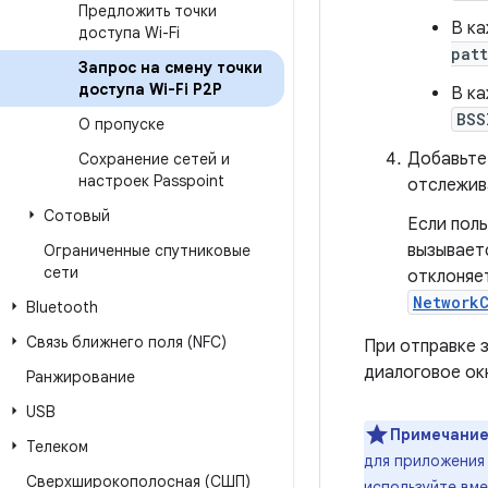
Предложить точки
В ка
доступа Wi-Fi
pat
Запрос на смену точки
доступа Wi-Fi P2P
В ка
BSS
О пропуске
Добавьте
Сохранение сетей и
настроек Passpoint
отслежив
Сотовый
Если пол
вызывает
Ограниченные спутниковые
сети
отклоняе
Network
Bluetooth
Связь ближнего поля (NFC)
При отправке 
диалоговое ок
Ранжирование
USB
Примечание
Телеком
для приложения 
Сверхширокополосная (СШП)
используйте вм