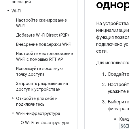
однор
операций
Wi-Fi
Настройте сканирование
На устройствах
Wi-Fi
инициализации
Добавьте Wi-Fi Direct (P2P)
функция позво
подключено ус
Внедрение поддержки Wi-Fi
сети.
Настройте местоположение
Wi-Fi с помощью RTT API
Для использов
Используйте локальную
Создайте
точку доступа
Запросить разрешение на
Настройт
доступ к устройствам
укажите 
Откройте для себя и
Выберит
подключитесь
фильтра 
Wi-Fi-инфраструктура
Каж
О Wi-Fi-инфраструктуре
SSI