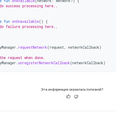
e
fun
onAvailable
(
network
:
Network?)
{
do success processing here..
e
fun
onUnavailable
()
{
do failure processing here..
yManager
.
requestNetwork
(
request
,
networkCallback
)
the request when done.
yManager
.
unregisterNetworkCallback
(
networkCallback
)
Эта информация оказалась полезной?