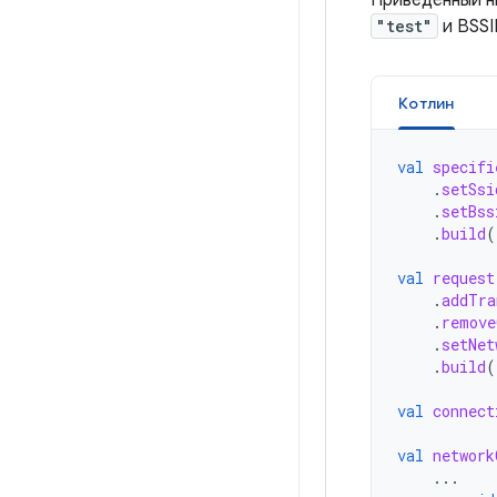
Приведённый н
"test"
и BSSI
Котлин
val
specifi
.
setSsi
.
setBss
.
build
(
val
request
.
addTra
.
remove
.
setNet
.
build
(
val
connect
val
network
...