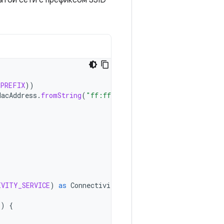
ытой сети с префиксом SSID
PREFIX
))
MacAddress
.
fromString
(
"ff:ff:ff:00:00:00"
))
IVITY_SERVICE
)
as
ConnectivityManager
()
{