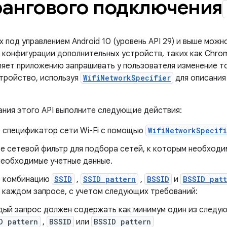
ангового подключения
 под управлением Android 10 (уровень API 29) и выше можн
 конфигурации дополнительных устройств, таких как Chro
ляет приложению запрашивать у пользователя изменение то
тройство, используя
WifiNetworkSpecifier
для описания
ания этого API выполните следующие действия:
 спецификатор сети Wi-Fi с помощью
WifiNetworkSpecifi
е сетевой фильтр для подбора сетей, к которым необходи
необходимые учетные данные.
е комбинацию
SSID
,
SSID pattern
,
BSSID
и
BSSID patt
в каждом запросе, с учетом следующих требований:
дый запрос должен содержать как минимум один из следу
D pattern
,
BSSID
или
BSSID pattern