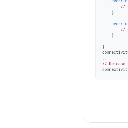
overrid
// 
}
overrid
// 
}
...
}
connectivit
...
// Release 
connectivit