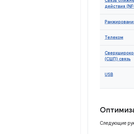
Связь ближне
действия (NF
Ранжировани
Телеком
Сверхшироко
(СШП) связь
USB
Оптимиз
Следующие рук