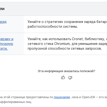
ли
зряд
Узнайте о стратегиях сохранения заряда батар
работоспособности системы.
держку и
Узнайте, как использовать Cronet, библиотеку,
опускную
сетевого стека Chromium, для уменьшения заде
сети.
пропускной способности сетевых запросов.
Эта информация оказалась полезной?
 на этой странице предоставлены по
лицензиям
. Java и OpenJDK – это 
 аффилированных лиц.