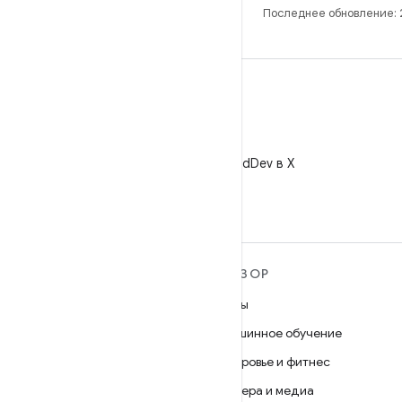
Последнее обновление:
X
Читайте @AndroidDev в X
ПОДРОБНЕЕ ОБ ОС
ОБЗОР
ANDROID
Игры
Android
Машинное обучение
Android for Enterprise
Здоровье и фитнес
Безопасность
Камера и медиа