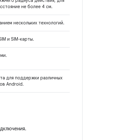
жнего радиуса действия, для
сстояние не более 4 см.
нием нескольких технологий.
IM и SIM-карты.
ми.
та для поддержки различных
в Android.
дключения.