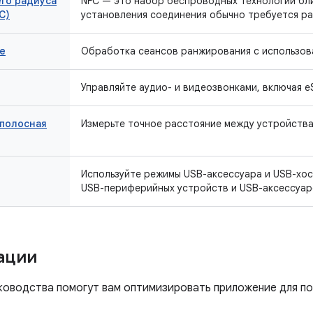
го радиуса
NFC — это набор беспроводных технологий бли
C)
установления соединения обычно требуется ра
е
Обработка сеансов ранжирования с использова
Управляйте аудио- и видеозвонками, включая eS
полосная
Измерьте точное расстояние между устройства
Используйте режимы USB-аксессуара и USB-хос
USB-периферийных устройств и USB-аксессуаро
ации
оводства помогут вам оптимизировать приложение для по