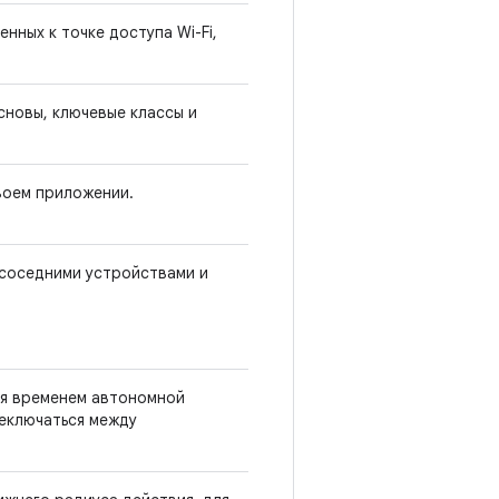
нных к точке доступа Wi-Fi,
сновы, ключевые классы и
воем приложении.
соседними устройствами и
уя временем автономной
реключаться между