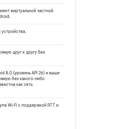
иент виртуальной частной
roid.
с устройства.
ямую друг к другу без
d 8.0 (уровень API 26) и выше
рямую без какого-либо
звестна как сеть
па Wi-Fi с поддержкой RTT и