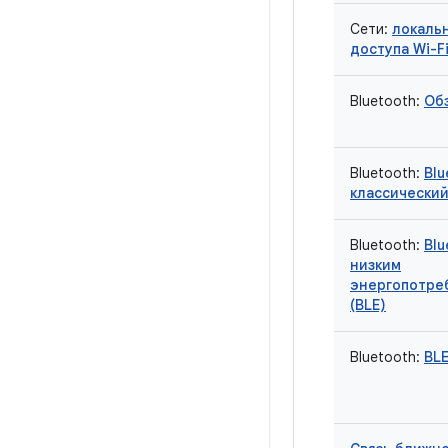
Сети:
локальн
доступа Wi-Fi
Bluetooth:
Об
Bluetooth:
Blu
классически
Bluetooth:
Blu
низким
энергопотре
(BLE)
Bluetooth:
BL