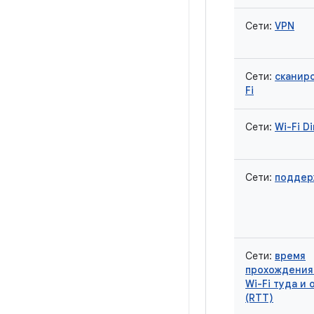
Сети:
VPN
Сети:
сканир
Fi
Сети:
Wi-Fi Di
Сети:
поддерж
Сети:
время
прохождения
Wi-Fi туда и
(RTT)