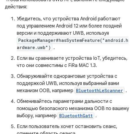
действия:
Убедитесь, что устройства Android работают
под управлением Android 12 или более поздней
версии и поддерживают UWB, используя
PackageManager#hasSystemFeature("android.h
ardware.uwb")
.
Если вы сравниваете устройства IoT, убедитесь,
что они совместимы с FiRa MAC 1.3.
Обнаруживайте одноранговые устройства с
поддержкой UWB, используя выбранный вами
механизм OOB, например
BluetoothLeScanner
.
Обменивайтесь параметрами дальности с
помощью безопасного механизма OOB по вашему
выбору, например
BluetoothGatt
.
Если пользователь хочет остановить сеанс,
отмените область сеанса.