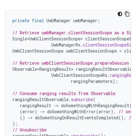
private
final
UwbManager
uwbManager
;
// Retrieve uwbManager.clientSessionScope as a Sin
Single<UwbClientSessionScope>
clientSessionScopeSi
UwbManagerRx
.
clientSessionScopeSin
UwbClientSessionScope
uwbClientSessionScope
=
clie
// Retrieve uwbClientSessionScope.prepareSession F
Observable<RangingResult>
rangingResultObservable
UwbClientSessionScopeRx
.
rangingRes
rangingParameters
);
// Consume ranging results from Observable
rangingResultObservable
.
subscribe
(
rangingResult
-
>
doSomethingWithRangingResult
(
r
(
error
)
-
>
doSomethingWithError
(
error
),
// onEr
()
-
>
doSomethingOnResultEventsCompleted
(),
//
);
// Unsubscribe
rangingResultObservable
.
unsubscribe
();