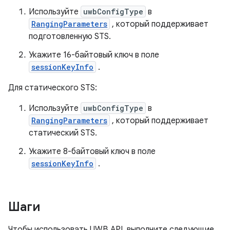
Используйте
uwbConfigType
в
RangingParameters
, который поддерживает
подготовленную STS.
Укажите 16-байтовый ключ в поле
sessionKeyInfo
.
Для статического STS:
Используйте
uwbConfigType
в
RangingParameters
, который поддерживает
статический STS.
Укажите 8-байтовый ключ в поле
sessionKeyInfo
.
Шаги
Чтобы использовать UWB API, выполните следующие