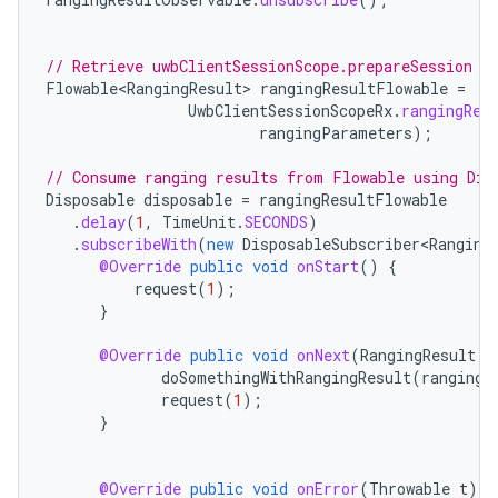
// Retrieve uwbClientSessionScope.prepareSession F
Flowable<RangingResult>
rangingResultFlowable
=
UwbClientSessionScopeRx
.
rangingRes
rangingParameters
);
// Consume ranging results from Flowable using Dis
Disposable
disposable
=
rangingResultFlowable
.
delay
(
1
,
TimeUnit
.
SECONDS
)
.
subscribeWith
(
new
DisposableSubscriber<Ranging
@Override
public
void
onStart
()
{
request
(
1
);
}
@Override
public
void
onNext
(
RangingResult
r
doSomethingWithRangingResult
(
rangingR
request
(
1
);
}
@Override
public
void
onError
(
Throwable
t
)
{