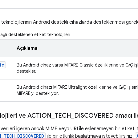
 teknolojilerinin Android destekli cihazlarda desteklenmesi gere
ğlı desteklenen etiket teknolojileri
Açıklama
ic
Bu Android cihaz varsa MIFARE Classic özelliklerine ve G/Ç işl
destekler.
Bu Android cihazı MIFARE Ultralight özelliklerine ve G/Ç işleml
MIFARE'yi destekliyor.
lojileri ve ACTION
_
TECH
_
DISCOVERED amacı ile
 verileri içeren ancak MIME veya URI ile eşlenemeyen bir etiket
N_TECH_DISCOVERED
ile bir etkinlik başlatmaya isteyebilirsiniz.