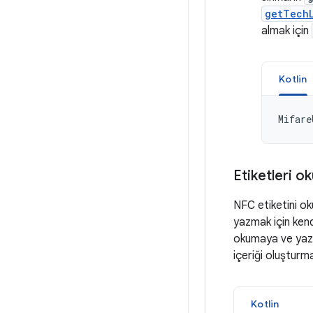
getTechL
almak için
Kotlin
Mifare
Etiketleri o
NFC etiketini ok
yazmak için kendi
okumaya ve yazma
içeriği oluşturma
Kotlin