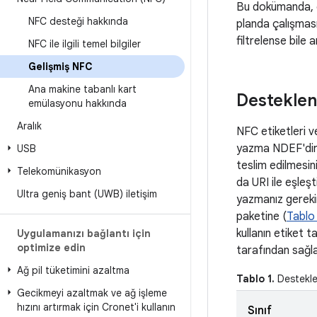
Bu dokümanda, çe
NFC desteği hakkında
planda çalışması
filtrelense bile a
NFC ile ilgili temel bilgiler
Gelişmiş NFC
Ana makine tabanlı kart
Desteklene
emülasyonu hakkında
Aralık
NFC etiketleri ve
yazma NDEF'dir. 
USB
teslim edilmesin
Telekomünikasyon
da URI ile eşleş
Ultra geniş bant (UWB) iletişim
yazmanız gerekir.
paketine (
Tablo
kullanın etiket t
Uygulamanızı bağlantı için
optimize edin
tarafından sağla
Ağ pil tüketimini azaltma
Tablo 1.
Desteklen
Gecikmeyi azaltmak ve ağ işleme
hızını artırmak için Cronet'i kullanın
Sınıf