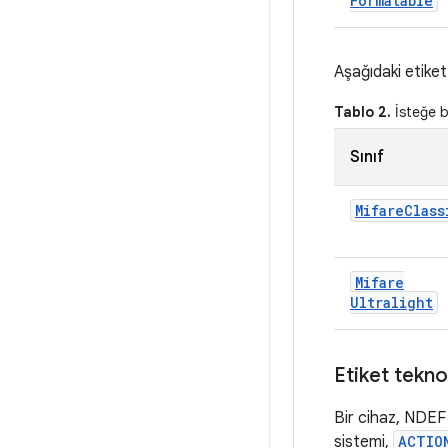
Formatable
Aşağıdaki etiket
Tablo 2.
İsteğe ba
Sınıf
Mifare
Class
Mifare
Ultralight
Etiket tekno
Bir cihaz, NDEF
sistemi,
ACTIO