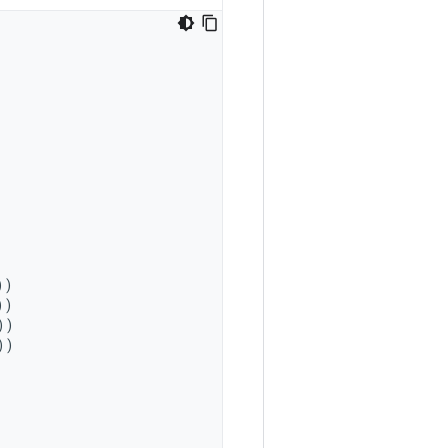
))
))
))
))