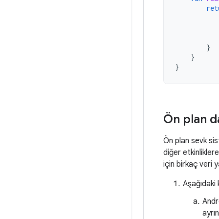
ret
}
}
}
Ön plan da
Ön plan sevk sis
diğer etkinlikle
için birkaç veri 
Aşağıdaki k
Andro
ayrın