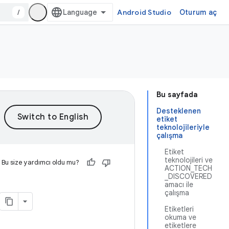
/
Android Studio
Oturum aç
Bu sayfada
Desteklenen
etiket
teknolojileriyle
çalışma
Etiket
teknolojileri ve
Bu size yardımcı oldu mu?
ACTION_TECH
_DISCOVERED
amacı ile
çalışma
Etiketleri
okuma ve
etiketlere