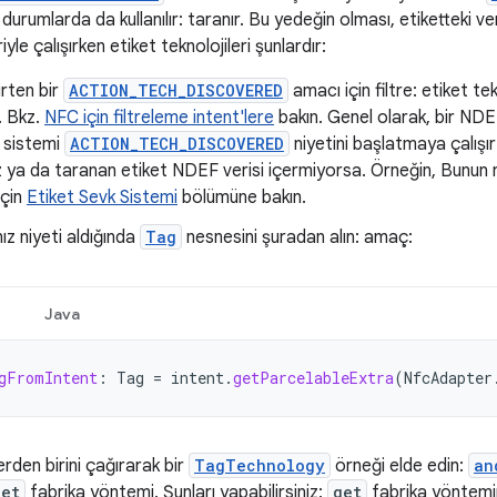
durumlarda da kullanılır: taranır. Bu yedeğin olması, etiketteki ver
iyle çalışırken etiket teknolojileri şunlardır:
irten bir
ACTION_TECH_DISCOVERED
amacı için filtre: etiket t
. Bkz.
NFC için filtreleme intent'lere
bakın. Genel olarak, bir ND
 sistemi
ACTION_TECH_DISCOVERED
niyetini başlatmaya çalışır
ya da taranan etiket NDEF verisi içermiyorsa. Örneğin, Bunun na
için
Etiket Sevk Sistemi
bölümüne bakın.
z niyeti aldığında
Tag
nesnesini şuradan alın: amaç:
Java
gFromIntent
:
Tag
=
intent
.
getParcelableExtra
(
NfcAdapter
erden birini çağırarak bir
TagTechnology
örneği elde edin:
an
get
fabrika yöntemi. Şunları yapabilirsiniz:
get
fabrika yöntemi