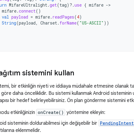
urn
MifareUltralight
.
get
(
tag
)
?.
use
{
mifare
-
mifare
.
connect
()
val
payload
=
mifare
.
readPages
(
4
)
String
(
payload
,
Charset
.
forName
(
"US-ASCII"
))
ğıtım sistemini kullan
temi, bir etkinliğin niyeti ve iddiaya müdahale etmesine olanak 
re göre daha önceliklidir. Bu sistemi kullanmak Android sisteminin
yapısı bir hedef belirleyebilirsiniz. Ön plan gönderme sistemini etk
odu etkinliğinizin
onCreate()
yöntemine ekleyin:
id sisteminin doldurabilmesi için değişebilir bir
PendingIntent
tılarına eklenmelidir.