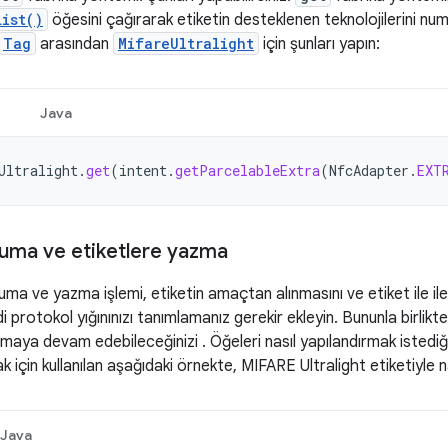
ist()
öğesini çağırarak etiketin desteklenen teknolojilerini nu
Tag
arasından
MifareUltralight
için şunları yapın:
Java
Ultralight
.
get
(
intent
.
getParcelableExtra
(
NfcAdapter
.
EXT
kuma ve etiketlere yazma
uma ve yazma işlemi, etiketin amaçtan alınmasını ve etiket ile ilet
 protokol yığınınızı tanımlamanız gerekir ekleyin. Bununla birlikte
ya devam edebileceğinizi . Öğeleri nasıl yapılandırmak istediğinize
k için kullanılan aşağıdaki örnekte, MIFARE Ultralight etiketiyle na
Java