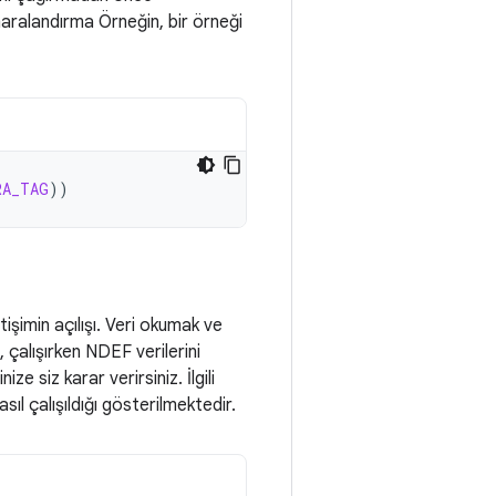
maralandırma Örneğin, bir örneği
RA_TAG
))
işimin açılışı. Veri okumak ve
, çalışırken NDEF verilerini
 siz karar verirsiniz. İlgili
sıl çalışıldığı gösterilmektedir.