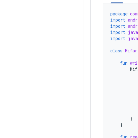
package
com
import
andr
import
andr
import
java
import
java
class
Mifar
fun
wri
Mif
}
}
fun
rea