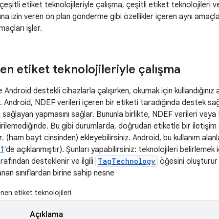
şitli etiket teknolojileriyle çalışma, çeşitli etiket teknolojileri
na izin veren ön plan gönderme gibi özellikler içeren aynı amaçla
maçları işler.
n etiket teknolojileriyle çalışma
 Android destekli cihazlarla çalışırken, okumak için kullandığınız 
Android, NDEF verileri içeren bir etiketi taradığında destek sağ
i sağlayan yapmasını sağlar. Bununla birlikte, NDEF verileri veya
tirilemediğinde. Bu gibi durumlarda, doğrudan etiketle bir iletiş
 (ham bayt cinsinden) ekleyebilirsiniz. Android, bu kullanım alanla
 1
'de açıklanmıştır). Şunları yapabilirsiniz: teknolojileri belirlemek 
arafından desteklenir ve ilgili
TagTechnology
öğesini oluşturu
nan sınıflardan birine sahip nesne
en etiket teknolojileri
Açıklama