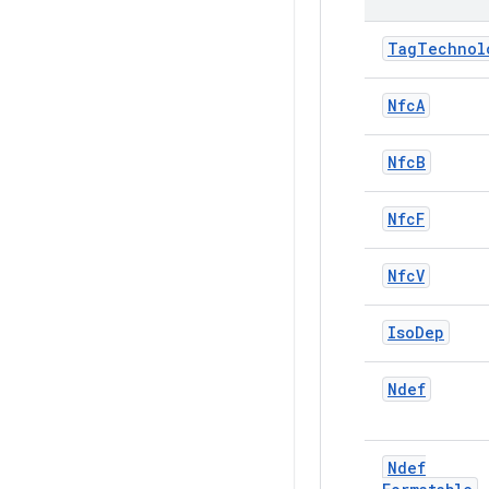
Tag
Technol
Nfc
A
Nfc
B
Nfc
F
Nfc
V
Iso
Dep
Ndef
Ndef