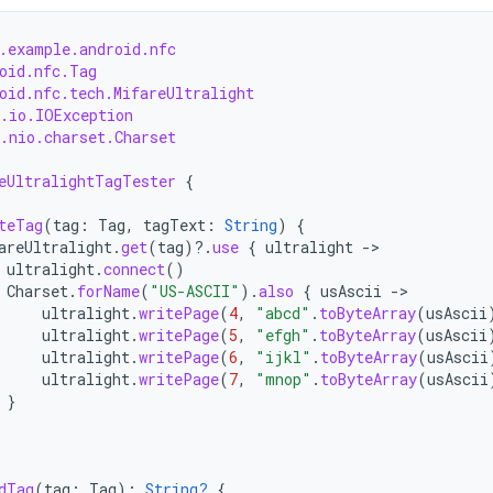
.example.android.nfc
oid.nfc.Tag
oid.nfc.tech.MifareUltralight
.io.IOException
.nio.charset.Charset
eUltralightTagTester
{
teTag
(
tag
:
Tag
,
tagText
:
String
)
{
areUltralight
.
get
(
tag
)
?.
use
{
ultralight
-
ultralight
.
connect
()
Charset
.
forName
(
"US-ASCII"
).
also
{
usAscii
-
ultralight
.
writePage
(
4
,
"abcd"
.
toByteArray
(
usAscii
ultralight
.
writePage
(
5
,
"efgh"
.
toByteArray
(
usAscii
ultralight
.
writePage
(
6
,
"ijkl"
.
toByteArray
(
usAscii
ultralight
.
writePage
(
7
,
"mnop"
.
toByteArray
(
usAscii
}
dTag
(
tag
:
Tag
):
String?
{