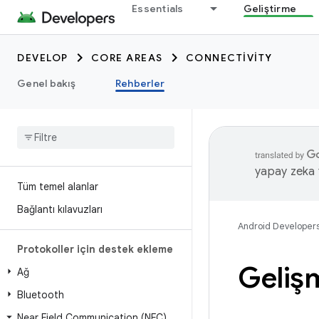
Essentials
Geliştirme
DEVELOP
CORE AREAS
CONNECTIVITY
Genel bakış
Rehberler
yapay zeka t
Tüm temel alanlar
Bağlantı kılavuzları
Android Developer
Protokoller için destek ekleme
Gelişm
Ağ
Bluetooth
Near Field Communication (NFC)