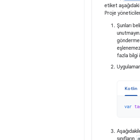
etiket aşağıdaki 
Proje yöneticiler
Şunları bel
unutmayın
gönderme
eşlenemez 
fazla bilgi 
Uygulamanı
Kotlin
var
ta
Aşağıdakil
sınıfların