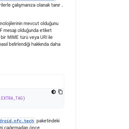
ilerle çalışmanıza olanak tanır .
eknolojilerinin mevcut olduğunu
EF mesajı olduğunda etiket
 bir MIME türü veya URI ile
sıl belirlendiği hakkında daha
.
EXTRA_TAG
)
droid.nfc.tech
paketindeki
ni çağırmadan önce