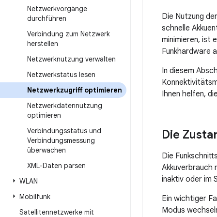
Netzwerkvorgänge
Die Nutzung der
durchführen
schnelle Akkuen
Verbindung zum Netzwerk
minimieren, ist 
herstellen
Funkhardware a
Netzwerknutzung verwalten
In diesem Abschn
Netzwerkstatus lesen
Konnektivitätsm
Netzwerkzugriff optimieren
Ihnen helfen, d
Netzwerkdatennutzung
optimieren
Verbindungsstatus und
Die Zusta
Verbindungsmessung
überwachen
Die Funkschnitt
XML-Daten parsen
Akkuverbrauch mi
inaktiv oder im
WLAN
Mobilfunk
Ein wichtiger Fa
Modus wechseln 
Satellitennetzwerke mit