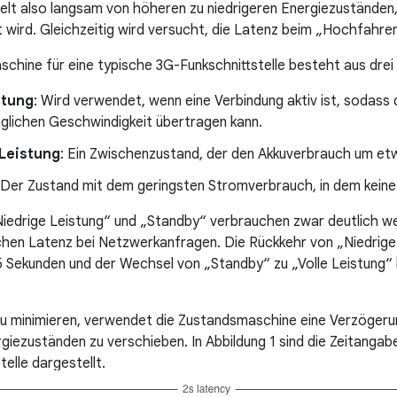
lt also langsam von höheren zu niedrigeren Energiezuständen
 wird. Gleichzeitig wird versucht, die Latenz beim „Hochfahren
chine für eine typische 3G-Funkschnittstelle besteht aus drei
stung
: Wird verwendet, wenn eine Verbindung aktiv ist, sodass
lichen Geschwindigkeit übertragen kann.
 Leistung
: Ein Zwischenzustand, der den Akkuverbrauch um et
 Der Zustand mit dem geringsten Stromverbrauch, in dem keine 
iedrige Leistung“ und „Standby“ verbrauchen zwar deutlich we
ichen Latenz bei Netzwerkanfragen. Die Rückkehr von „Niedrige 
5 Sekunden und der Wechsel von „Standby“ zu „Volle Leistung“
u minimieren, verwendet die Zustandsmaschine eine Verzögeru
rgiezuständen zu verschieben. In Abbildung 1 sind die Zeitangab
elle dargestellt.