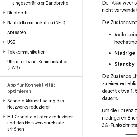
Der Akku wechse
eingeschränkter Bandbreite
nicht verwendet
Bluetooth
Die Zustandsmas
Nahfeldkommunikation (NFC)
Abtasten
Volle Lei
höchstmög
USB
Telekommunikation
Niedrige
Ultrabreitband-Kommunikation
Standby
:
(UWB)
Die Zustände „N
zu einer erhebl
App für Konnektivität
dauert etwa 1, 
optimieren
dauern.
Schnelle Akkuentladung des
Netzwerks reduzieren
Um die Latenz z
Mit Cronet die Latenz reduzieren
niedrigeren Ene
und den Netzwerkdurchsatz
3G-Funkschnittst
erhöhen