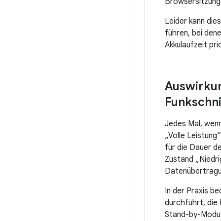
Browsersitzung 
Leider kann die
führen, bei den
Akkulaufzeit pri
Auswirkun
Funkschni
Jedes Mal, wenn
„Volle Leistung
für die Dauer d
Zustand „Niedri
Datenübertragu
In der Praxis b
durchführt, die 
Stand-by-Modus