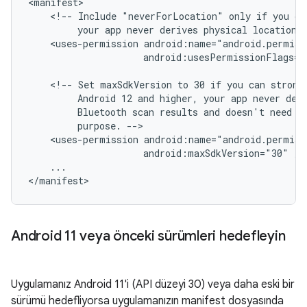
<!--
Include
"neverForLocation"
only
if
you
ca
your
app
never
derives
physical
location
<uses-permission
android:usesPermissionFlags="
<!--
Set
maxSdkVersion
to
30
if
you
can
strong
Android
12
and
higher,
your
app
never
der
Bluetooth
scan
results
and
doesn't
need
l
purpose.
<uses-permission
android:maxSdkVersion="30"
...

Android 11 veya önceki sürümleri hedefleyin
Uygulamanız Android 11'i (API düzeyi 30) veya daha eski bir
sürümü hedefliyorsa uygulamanızın manifest dosyasında