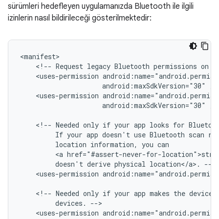
sürümleri hedefleyen uygulamanızda Bluetooth ile ilgili
izinlerin nasıl bildirileceği gösterilmektedir:
<!--
Request
legacy
Bluetooth
permissions
on
o
<uses-permission
android:maxSdkVersion="30"
<uses-permission
android:maxSdkVersion="30"
/>

<!--
Needed
only
if
your
app
looks
for
Bluetoo
If
your
app
doesn't
use
Bluetooth
scan
re
location
information,
you
<a
href="#assert-never-for-location">stro
doesn't
derive
physical
location</a>.
<uses-permission
android:name="android.permis
<!--
Needed
only
if
your
app
makes
the
device
devices.
<uses-permission
android:name="android.permis