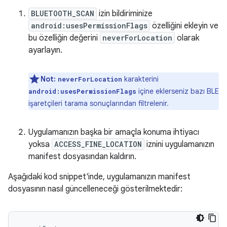
BLUETOOTH_SCAN
izin bildiriminize
android:usesPermissionFlags
özelliğini ekleyin ve
bu özelliğin değerini
neverForLocation
olarak
ayarlayın.
Not:
karakterini
neverForLocation
içine eklerseniz bazı BLE
android:usesPermissionFlags
işaretçileri tarama sonuçlarından filtrelenir.
Uygulamanızın başka bir amaçla konuma ihtiyacı
yoksa
ACCESS_FINE_LOCATION
iznini uygulamanızın
manifest dosyasından kaldırın.
Aşağıdaki kod snippet'inde, uygulamanızın manifest
dosyasının nasıl güncelleneceği gösterilmektedir: