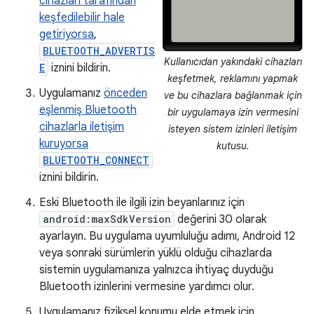
cihazları tarafından
keşfedilebilir hale
getiriyorsa
,
BLUETOOTH_ADVERTIS
Kullanıcıdan yakındaki cihazları
E
iznini bildirin.
keşfetmek, reklamını yapmak
Uygulamanız
önceden
ve bu cihazlara bağlanmak için
eşlenmiş Bluetooth
bir uygulamaya izin vermesini
cihazlarla iletişim
isteyen sistem izinleri iletişim
kuruyorsa
kutusu.
BLUETOOTH_CONNECT
iznini bildirin.
Eski Bluetooth ile ilgili izin beyanlarınız için
android:maxSdkVersion
değerini 30 olarak
ayarlayın. Bu uygulama uyumluluğu adımı, Android 12
veya sonraki sürümlerin yüklü olduğu cihazlarda
sistemin uygulamanıza yalnızca ihtiyaç duyduğu
Bluetooth izinlerini vermesine yardımcı olur.
Uygulamanız fiziksel konumu elde etmek için