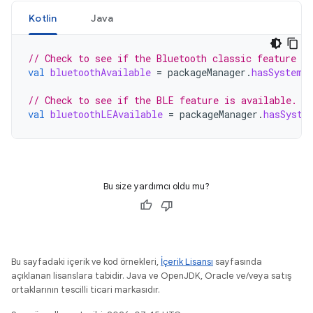
Kotlin
Java
// Check to see if the Bluetooth classic feature is
val
bluetoothAvailable
=
packageManager
.
hasSystemF
// Check to see if the BLE feature is available.
val
bluetoothLEAvailable
=
packageManager
.
hasSyste
Bu size yardımcı oldu mu?
Bu sayfadaki içerik ve kod örnekleri,
İçerik Lisansı
sayfasında
açıklanan lisanslara tabidir. Java ve OpenJDK, Oracle ve/veya satış
ortaklarının tescilli ticari markasıdır.