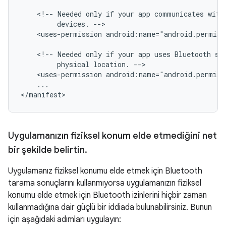
<!--
Needed
only
if
your
app
communicates
with
devices.
<uses-permission
android:name="android.permis
<!--
Needed
only
if
your
app
uses
Bluetooth
sc
physical
location.
<uses-permission
android:name="android.permiss
...

Uygulamanızın fiziksel konum elde etmediğini net
bir şekilde belirtin
.
Uygulamanız fiziksel konumu elde etmek için Bluetooth
tarama sonuçlarını kullanmıyorsa uygulamanızın fiziksel
konumu elde etmek için Bluetooth izinlerini hiçbir zaman
kullanmadığına dair güçlü bir iddiada bulunabilirsiniz. Bunun
için aşağıdaki adımları uygulayın: