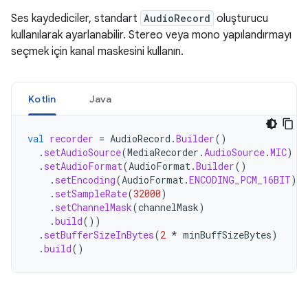
Ses kaydediciler, standart
AudioRecord
oluşturucu
kullanılarak ayarlanabilir. Stereo veya mono yapılandırmayı
seçmek için kanal maskesini kullanın.
Kotlin
Java
val
recorder
=
AudioRecord
.
Builder
()
.
setAudioSource
(
MediaRecorder
.
AudioSource
.
MIC
)
.
setAudioFormat
(
AudioFormat
.
Builder
()
.
setEncoding
(
AudioFormat
.
ENCODING_PCM_16BIT
)
.
setSampleRate
(
32000
)
.
setChannelMask
(
channelMask
)
.
build
())
.
setBufferSizeInBytes
(
2
*
minBuffSizeBytes
)
.
build
()