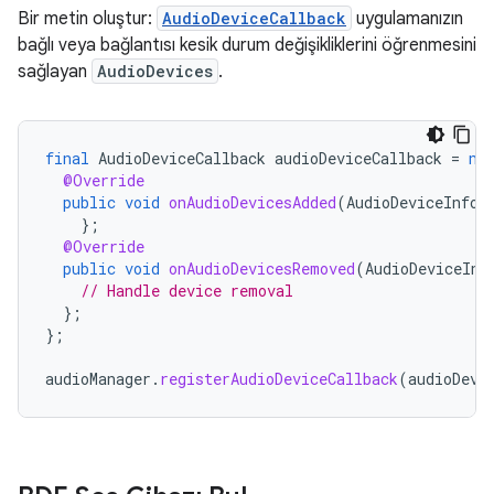
Bir metin oluştur:
AudioDeviceCallback
uygulamanızın
bağlı veya bağlantısı kesik durum değişikliklerini öğrenmesini
sağlayan
AudioDevices
.
final
AudioDeviceCallback
audioDeviceCallback
=
ne
@Override
public
void
onAudioDevicesAdded
(
AudioDeviceInfo
[
};
@Override
public
void
onAudioDevicesRemoved
(
AudioDeviceInf
// Handle device removal
};
};
audioManager
.
registerAudioDeviceCallback
(
audioDevi