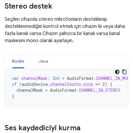
Stereo destek
Seçilen cihazda stereo mikrofonların desteklenip
desteklenmediğini kontrol etmek için cihazın iki veya daha
fazla kanalı varsa Cihazın yalnızca bir kanalı varsa kanal
maskesini mono olarak ayarlayın.
Kotlin
Java
var
channelMask
:
Int
=
AudioFormat
.
CHANNEL_IN_MONO
if
(
audioDevice
.
channelCounts
.
size
>=
2
)
{
channelMask
=
AudioFormat
.
CHANNEL_IN_STEREO
}
Ses kaydediciyi kurma