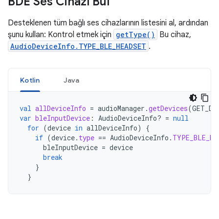
BDE Ses Cihazı Bul
Desteklenen tüm bağlı ses cihazlarının listesini al, ardından
şunu kullan: Kontrol etmek için
getType()
Bu cihaz,
AudioDeviceInfo.TYPE_BLE_HEADSET
.
Kotlin
Java
val
allDeviceInfo
=
audioManager
.
getDevices
(
GET_DE
var
bleInputDevice
:
AudioDeviceInfo? 
=
null
for
(
device
in
allDeviceInfo
)
{
if
(
device
.
type
==
AudioDeviceInfo
.
TYPE_BLE_HE
bleInputDevice
=
device
break
}
}