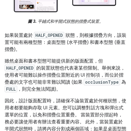
圖 3.
平鋪式和半開式狀態的摺疊式裝置。
如果裝置處於
HALF_OPENED
狀態，則根據摺疊方向，該裝
置可能有兩種型態：桌面型態 (水平摺疊) 和書本型態 (垂直
摺疊)。
雖然桌面和書本型態可能提供新的版面配置，但
HALF_OPENED
的裝置狀態也代表著某些限制。舉例來說，
使用者可能難以操作摺疊位置附近的 UI 控制項，而位於摺
疊處的文字也可能非常難以閱讀 (如果
occlusionType
為
FULL
，則完全無法閱讀)。
因此，設計版面配置時，請確保不論裝置處於何種狀態，使
用者都要能夠存取 UI 元素。您可以調整對話方塊和彈出式
選單的位置，以免和摺疊位置重疊。 當裝置部分摺起時，
務必要讓使用者有辦法查看重要內容。 此外，當裝置處於
半開式狀態時，請將內容分割成兩個區域：如果是桌面型態