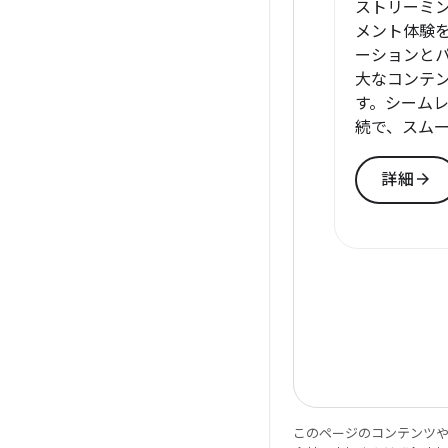
ストリーミン
メント体験
ーションと
大なコンテ
す。シーム
続で、スム
arrow_forward
詳細
このページのコンテンツ