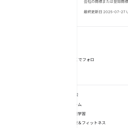
会社の商標または登録商
最終更新日 2025-07-27 
X
@AndroidDev を X でフォロ
ー
ANDROID の詳細
探索
Android
ゲーム
エンタープライズ向け Android
機械学習
セキュリティ
健康＆フィットネス