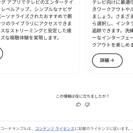
グ アプリでテレビのエンターテイ
テレビ向けに最適
をレベルアップ。シンプルなナビゲ
きワークアウトや
パーソナライズされたおすすめで膨
ましょう。さまざ
ンツのライブラリにアクセスできま
ら選択し、インタ
レスなストリーミングと安定した接
追跡できます。洗練
ーズな視聴体験を実現します。
ーなインターフェ
クアウトを楽しめ
arrow_forward
詳細
この情報は役に立ちましたか？
やコードサンプルは、
コンテンツ ライセンス
に記載のライセンスに従います。Java