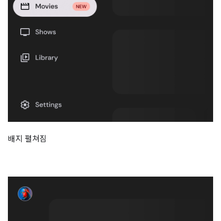
배지 펼쳐짐