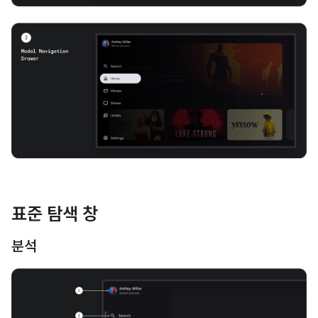
표준 탐색 창
분석