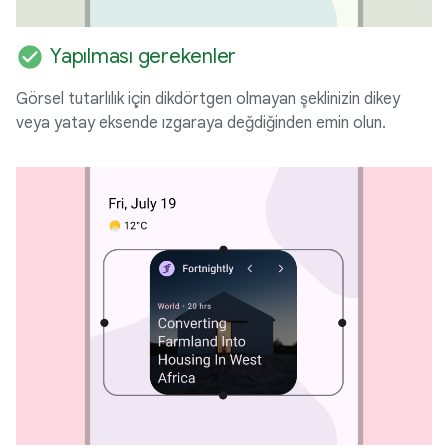
check_circle
Yapılması gerekenler
Görsel tutarlılık için dikdörtgen olmayan şeklinizin dikey
veya yatay eksende ızgaraya değdiğinden emin olun.