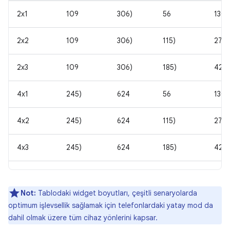
2x1
109
306)
56
130
2x2
109
306)
115)
276
2x3
109
306)
185)
422
4x1
245)
624
56
130
4x2
245)
624
115)
276
4x3
245)
624
185)
422
Not:
Tablodaki widget boyutları, çeşitli senaryolarda
optimum işlevsellik sağlamak için telefonlardaki yatay mod da
dahil olmak üzere tüm cihaz yönlerini kapsar.