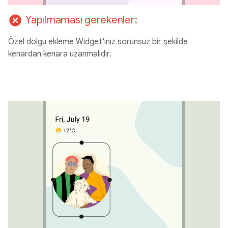
cancel
Yapılmaması gerekenler:
Özel dolgu ekleme Widget'ınız sorunsuz bir şekilde
kenardan kenara uzanmalıdır.