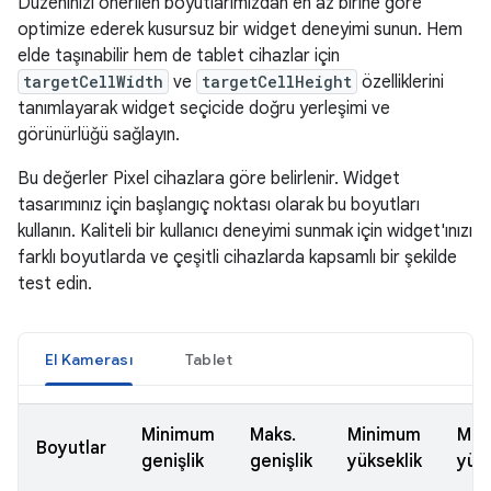
Düzeninizi önerilen boyutlarımızdan en az birine göre
optimize ederek kusursuz bir widget deneyimi sunun. Hem
elde taşınabilir hem de tablet cihazlar için
targetCellWidth
ve
targetCellHeight
özelliklerini
tanımlayarak widget seçicide doğru yerleşimi ve
görünürlüğü sağlayın.
Bu değerler Pixel cihazlara göre belirlenir. Widget
tasarımınız için başlangıç noktası olarak bu boyutları
kullanın. Kaliteli bir kullanıcı deneyimi sunmak için widget'ınızı
farklı boyutlarda ve çeşitli cihazlarda kapsamlı bir şekilde
test edin.
El Kamerası
Tablet
Minimum
Maks.
Minimum
Mak
Boyutlar
genişlik
genişlik
yükseklik
yüks