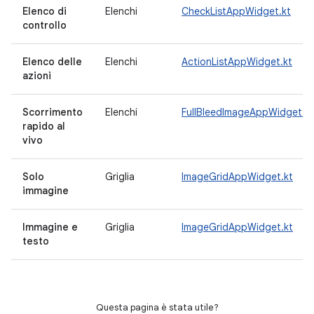
Elenco di
Elenchi
CheckListAppWidget.kt
controllo
Elenco delle
Elenchi
ActionListAppWidget.kt
azioni
Scorrimento
Elenchi
FullBleedImageAppWidget.kt
rapido al
vivo
Solo
Griglia
ImageGridAppWidget.kt
immagine
Immagine e
Griglia
ImageGridAppWidget.kt
testo
Questa pagina è stata utile?