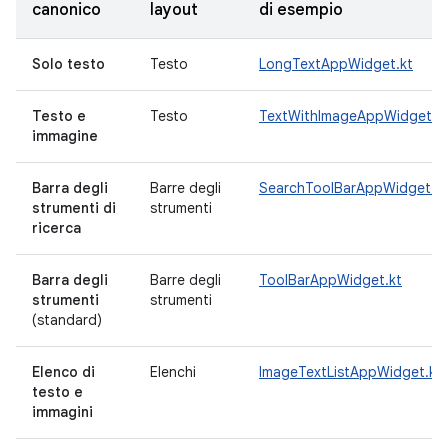
canonico
layout
di esempio
Solo testo
Testo
LongTextAppWidget.kt
Testo e
Testo
TextWithImageAppWidget.k
immagine
Barra degli
Barre degli
SearchToolBarAppWidget.kt
strumenti di
strumenti
ricerca
Barra degli
Barre degli
ToolBarAppWidget.kt
strumenti
strumenti
(standard)
Elenco di
Elenchi
ImageTextListAppWidget.kt
testo e
immagini