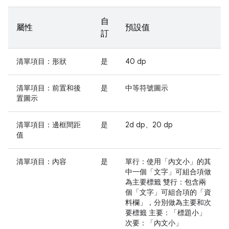
自
屬性
預設值
訂
清單項目：形狀
是
40 dp
清單項目：前置和後
是
中等符號圖示
置圖示
清單項目：邊框間距
是
2d dp、20 dp
值
清單項目：內容
是
單行：使用「內文小」的其
中一個「文字」可組合項做
為主要標籤 雙行：包含兩
個「文字」可組合項的「資
料欄」，分別做為主要和次
要標籤 主要：「標題小」
次要：「內文小」