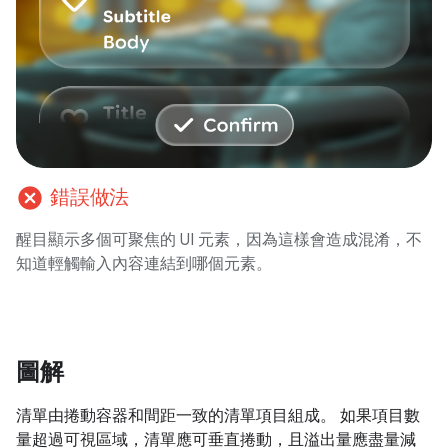
cancel
錯誤做法
醒目顯示多個可聚焦的 UI 元素，因為這樣會造成混淆，不
知道輕觸輸入內容連結到哪個元素。
圖解
清單由捲動容器和間距一致的清單項目組成。 如果項目數
量超過可視區域，清單應可垂直捲動，且溢出量應盡量減