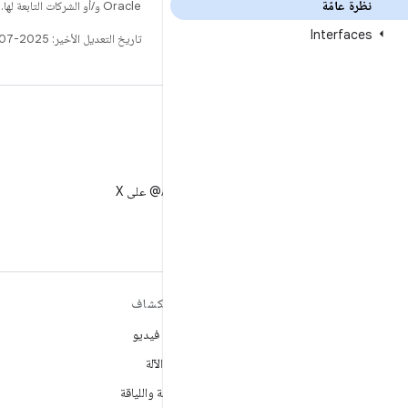
نظرة عامّة
Oracle و/أو الشركات التابعة لها.
Interfaces
تاريخ التعديل الأخير: 2025-07-27 (حسب التوقيت العالمي المتفَّق عليه)
X
متابعة AndroidDev@ على X
مزيد من المعلومات حول نظام
استكشاف
التشغيل ANDROID
ألعاب فيديو
Android
تعلُم الآلة
Android for Enterprise
الصحة واللياقة