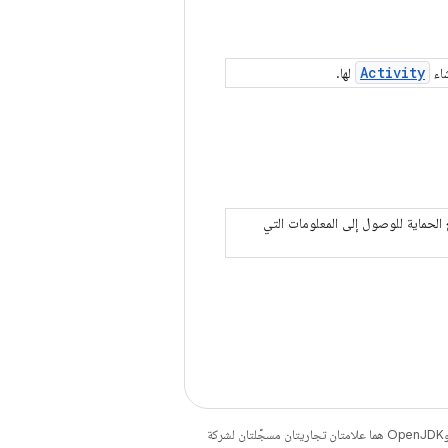
Activity
لها.
لبرامج (SDK) تم تحميلها في وضع الحماية للوصول إلى المعلومات التي
. إنّ Java وOpenJDK هما علامتان تجاريتان مسجَّلتان لشركة