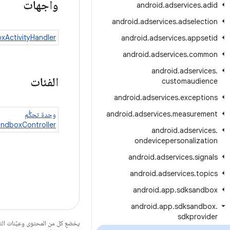
واجهات
android
.
adservices
.
adid
android
.
adservices
.
adselection
ActivityHandler
android
.
adservices
.
appsetid
android
.
adservices
.
common
android
.
adservices
.
الفئات
customaudience
android
.
adservices
.
exceptions
android
.
adservices
.
measurement
وحدة تحكُّم
ndboxController
android
.
adservices
.
ondevicepersonalization
android
.
adservices
.
signals
android
.
adservices
.
topics
android
.
app
.
sdksandbox
android
.
app
.
sdksandbox
.
sdkprovider
يخضع كل من المحتوى وعيّنات الت