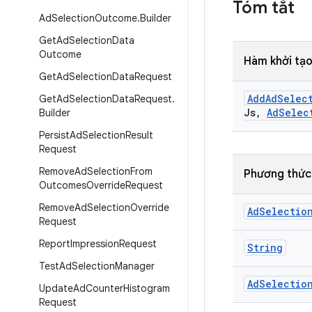
Tóm tắt
Ad
Selection
Outcome
.
Builder
Get
Ad
Selection
Data
Outcome
Hàm khởi tạo
Get
Ad
Selection
Data
Request
Add
Ad
Selec
Get
Ad
Selection
Data
Request
.
Js
,
Ad
Selec
Builder
Persist
Ad
Selection
Result
Request
Remove
Ad
Selection
From
Phương thức
Outcomes
Override
Request
Remove
Ad
Selection
Override
Ad
Selectio
Request
Report
Impression
Request
String
Test
Ad
Selection
Manager
Ad
Selectio
Update
Ad
Counter
Histogram
Request