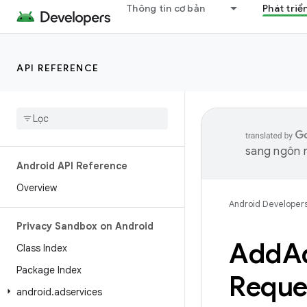
Thông tin cơ bản
Phát triể
API REFERENCE
sang ngôn n
Android API Reference
Overview
Android Developer
Privacy Sandbox on Android
Add
A
Class Index
Package Index
Reque
android
.
adservices