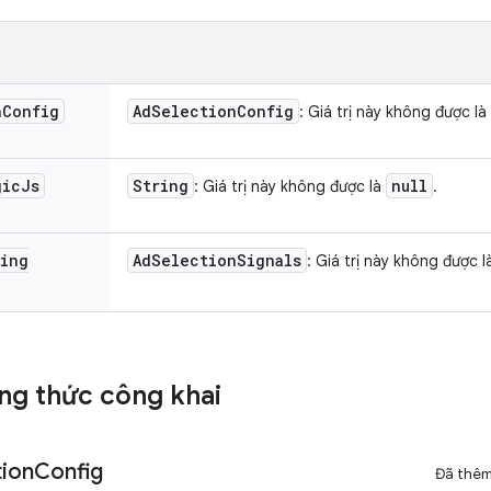
n
Config
Ad
Selection
Config
: Giá trị này không được là
gic
Js
String
null
: Giá trị này không được là
.
ing
Ad
Selection
Signals
: Giá trị này không được 
g thức công khai
tion
Config
Đã thê