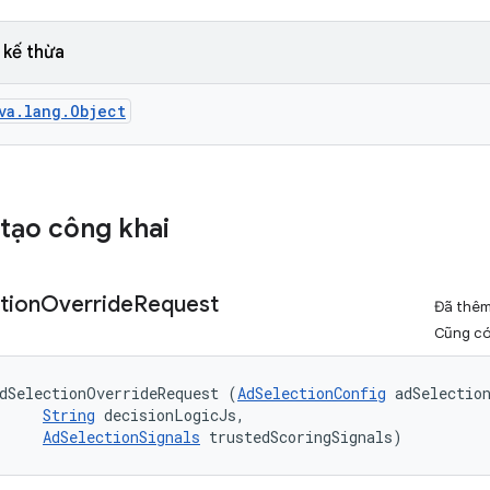
 kế thừa
va.lang.Object
tạo công khai
tion
Override
Request
Đã thê
Cũng c
dSelectionOverrideRequest (
AdSelectionConfig
 adSelection
String
 decisionLogicJs, 

AdSelectionSignals
 trustedScoringSignals)