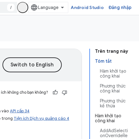
/
Android Studio
Đăng nhập
Trên trang này
Tóm tắt
Hàm khởi tạo
công khai
Phương thức
công khai
 ích không cho bạn không?
Phương thức
kế thừa
m vào
API cấp 34
Hàm khởi tạo
ó trong
Tiện ích Dịch vụ quảng cáo 4
công khai
AddAdSelecti
onOverrideRe