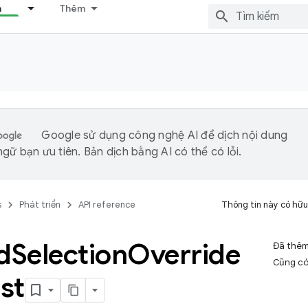
n
Thêm
Google sử dụng công nghệ AI để dịch nội dung
gữ bạn ưu tiên. Bản dịch bằng AI có thể có lỗi.
s
Phát triển
API reference
Thông tin này có hữu
d
Selection
Override
Đã thê
Cũng c
st