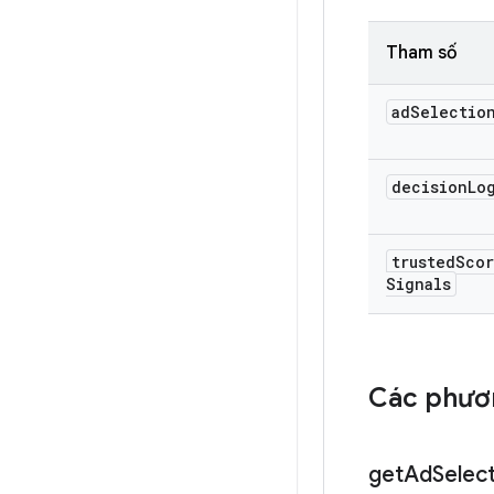
Tham số
ad
Selectio
decision
Lo
trusted
Scor
Signals
Các phươn
get
Ad
Selec