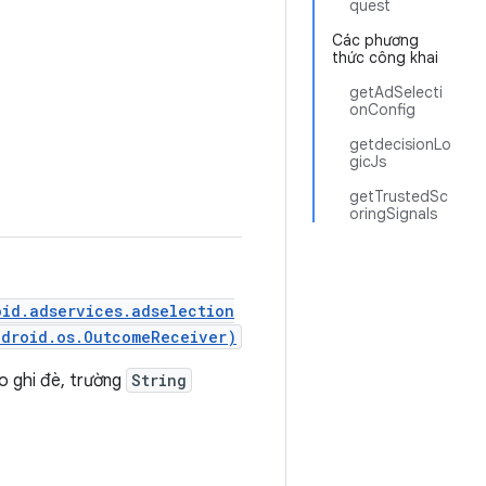
quest
Các phương
thức công khai
getAdSelecti
onConfig
getdecisionLo
gicJs
getTrustedSc
oringSignals
id.adservices.adselection
ndroid.os.OutcomeReceiver)
ho ghi đè, trường
String