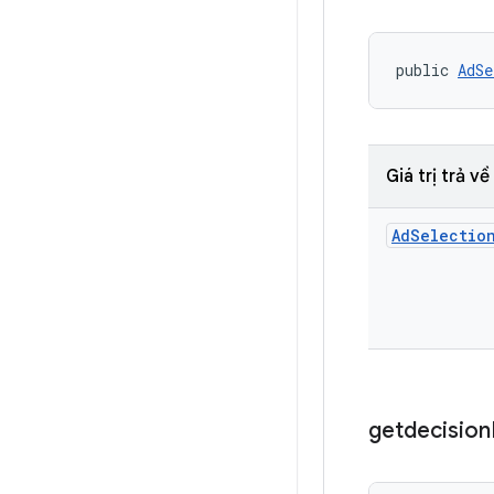
public 
AdSe
Giá trị trả về
Ad
Selectio
getdecision