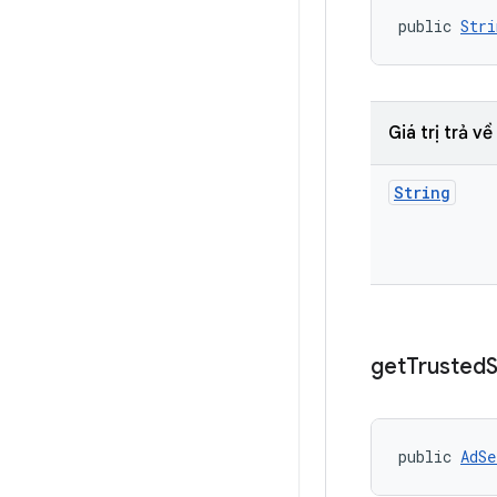
public 
Stri
Giá trị trả về
String
get
Trusted
public 
AdSe