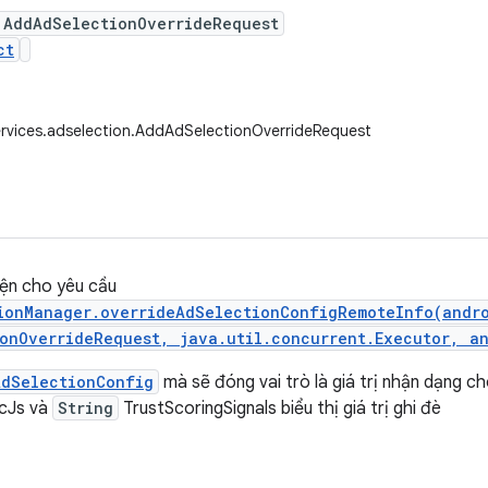
 AddAdSelectionOverrideRequest
ct
rvices.adselection.AddAdSelectionOverrideRequest
iện cho yêu cầu
ionManager.overrideAdSelectionConfigRemoteInfo(andro
onOverrideRequest, java.util.concurrent.Executor, a
AdSelectionConfig
mà sẽ đóng vai trò là giá trị nhận dạng c
icJs và
String
TrustScoringSignals biểu thị giá trị ghi đè