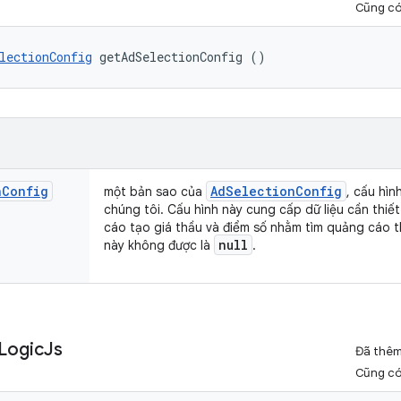
Cũng c
lectionConfig
 getAdSelectionConfig ()
n
Config
Ad
Selection
Config
một bản sao của
, cấu hì
chúng tôi. Cấu hình này cung cấp dữ liệu cần thiế
cáo tạo giá thầu và điểm số nhằm tìm quảng cáo thắ
null
này không được là
.
Logic
Js
Đã thê
Cũng c