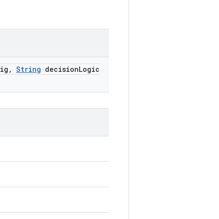
ig
,
String
decision
Logic