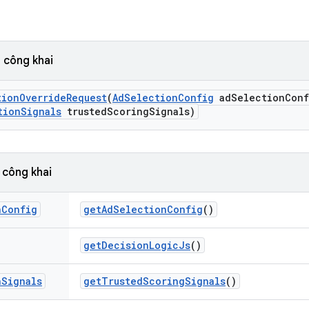
 công khai
tion
Override
Request
(
Ad
Selection
Config
ad
Selection
Conf
tion
Signals
trusted
Scoring
Signals)
 công khai
n
Config
get
Ad
Selection
Config
()
get
Decision
Logic
Js
()
n
Signals
get
Trusted
Scoring
Signals
()