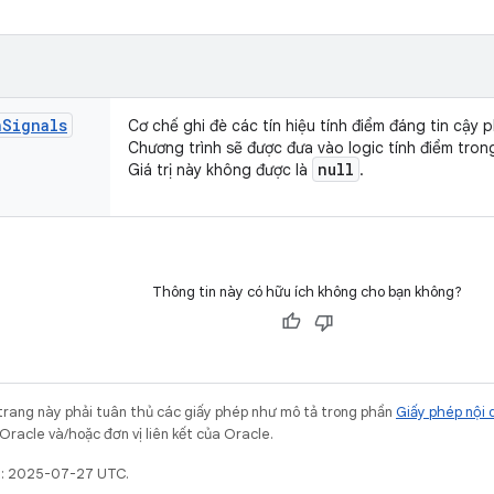
n
Signals
Cơ chế ghi đè các tín hiệu tính điểm đáng tin cậy p
Chương trình sẽ được đưa vào logic tính điểm tron
null
Giá trị này không được là
.
Thông tin này có hữu ích không cho bạn không?
trang này phải tuân thủ các giấy phép như mô tả trong phần
Giấy phép nội 
Oracle và/hoặc đơn vị liên kết của Oracle.
ất: 2025-07-27 UTC.