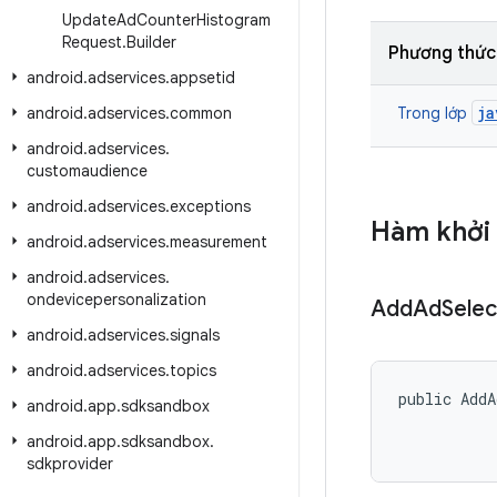
Update
Ad
Counter
Histogram
Request
.
Builder
Phương thức
android
.
adservices
.
appsetid
ja
android
.
adservices
.
common
Trong lớp
android
.
adservices
.
customaudience
android
.
adservices
.
exceptions
Hàm khởi 
android
.
adservices
.
measurement
android
.
adservices
.
ondevicepersonalization
Add
Ad
Selec
android
.
adservices
.
signals
android
.
adservices
.
topics
public AddA
android
.
app
.
sdksandbox
android
.
app
.
sdksandbox
.
sdkprovider