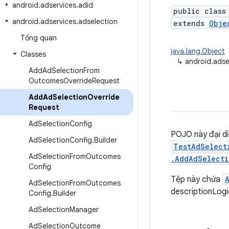
android
.
adservices
.
adid
public class
android
.
adservices
.
adselection
extends
Obje
Tổng quan
java.lang.Object
Classes
↳
android.adse
Add
Ad
Selection
From
Outcomes
Override
Request
Add
Ad
Selection
Override
Request
Ad
Selection
Config
POJO này đại d
Ad
Selection
Config
.
Builder
TestAdSelect
Ad
Selection
From
Outcomes
.AddAdSelecti
Config
Tệp này chứa
Ad
Selection
From
Outcomes
descriptionLog
Config
.
Builder
Ad
Selection
Manager
Ad
Selection
Outcome