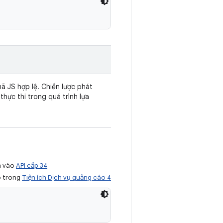
mã JS hợp lệ. Chiến lược phát
thực thi trong quá trình lựa
m vào
API cấp 34
ó trong
Tiện ích Dịch vụ quảng cáo 4