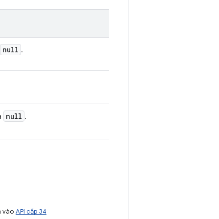
null
.
null
là
.
m vào
API cấp 34