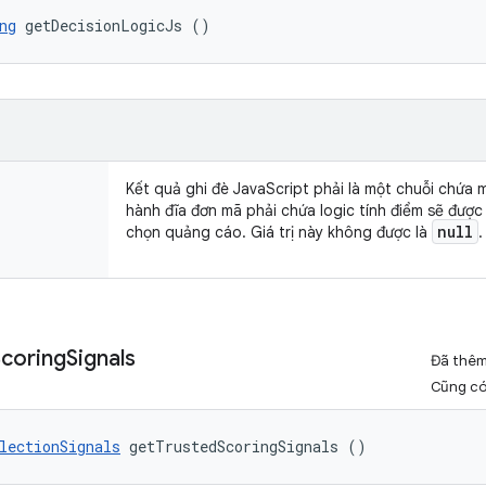
ng
 getDecisionLogicJs ()
Kết quả ghi đè JavaScript phải là một chuỗi chứa 
hành đĩa đơn mã phải chứa logic tính điểm sẽ được 
null
chọn quảng cáo. Giá trị này không được là
.
Scoring
Signals
Đã thê
Cũng c
lectionSignals
 getTrustedScoringSignals ()