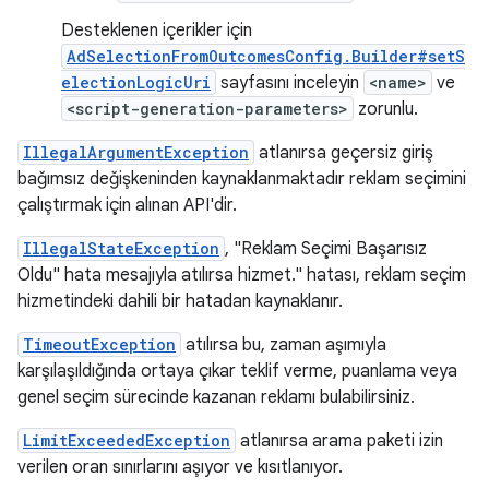
Desteklenen içerikler için
AdSelectionFromOutcomesConfig.Builder#setS
electionLogicUri
sayfasını inceleyin
<name>
ve
<script-generation-parameters>
zorunlu.
IllegalArgumentException
atlanırsa geçersiz giriş
bağımsız değişkeninden kaynaklanmaktadır reklam seçimini
çalıştırmak için alınan API'dir.
IllegalStateException
, "Reklam Seçimi Başarısız
Oldu" hata mesajıyla atılırsa hizmet." hatası, reklam seçim
hizmetindeki dahili bir hatadan kaynaklanır.
TimeoutException
atılırsa bu, zaman aşımıyla
karşılaşıldığında ortaya çıkar teklif verme, puanlama veya
genel seçim sürecinde kazanan reklamı bulabilirsiniz.
LimitExceededException
atlanırsa arama paketi izin
verilen oran sınırlarını aşıyor ve kısıtlanıyor.