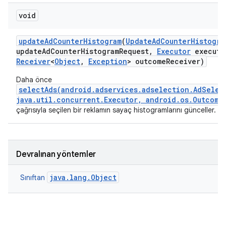
void
update
Ad
Counter
Histogram
(
Update
Ad
Counter
Histogra
update
Ad
Counter
Histogram
Request
,
Executor
executo
Receiver
<
Object
,
Exception
> outcome
Receiver)
Daha önce
selectAds(android.adservices.adselection.AdSelec
java.util.concurrent.Executor, android.os.Outcome
çağrısıyla seçilen bir reklamın sayaç histogramlarını günceller.
Devralınan yöntemler
java.lang.Object
Sınıftan