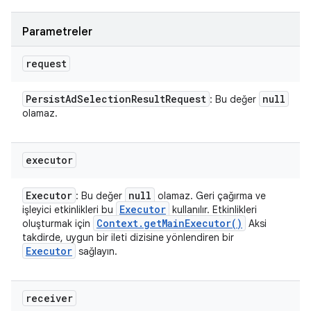
Parametreler
request
Persist
Ad
Selection
Result
Request
null
: Bu değer
olamaz.
executor
Executor
null
: Bu değer
olamaz. Geri çağırma ve
Executor
işleyici etkinlikleri bu
kullanılır. Etkinlikleri
Context
.
get
Main
Executor(
)
oluşturmak için
Aksi
takdirde, uygun bir ileti dizisine yönlendiren bir
Executor
sağlayın.
receiver