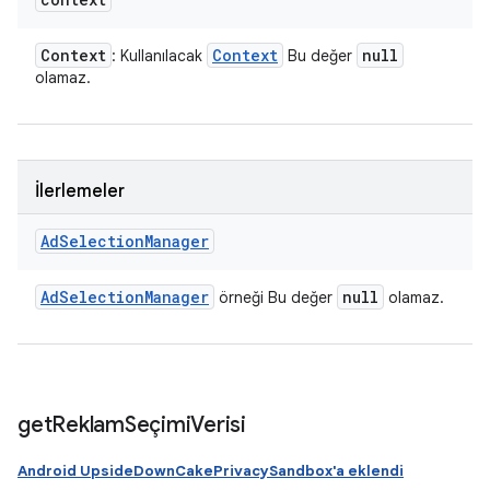
Context
Context
null
: Kullanılacak
Bu değer
olamaz.
İlerlemeler
Ad
Selection
Manager
Ad
Selection
Manager
null
örneği Bu değer
olamaz.
get
Reklam
Seçimi
Verisi
Android UpsideDownCakePrivacySandbox'a eklendi