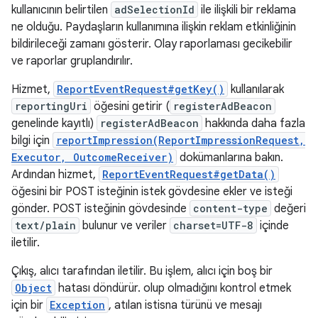
kullanıcının belirtilen
adSelectionId
ile ilişkili bir reklama
ne olduğu. Paydaşların kullanımına ilişkin reklam etkinliğinin
bildirileceği zamanı gösterir. Olay raporlaması gecikebilir
ve raporlar gruplandırılır.
Hizmet,
ReportEventRequest#getKey()
kullanılarak
reportingUri
öğesini getirir (
registerAdBeacon
genelinde kayıtlı)
registerAdBeacon
hakkında daha fazla
bilgi için
reportImpression(ReportImpressionRequest,
Executor, OutcomeReceiver)
dokümanlarına bakın.
Ardından hizmet,
ReportEventRequest#getData()
öğesini bir POST isteğinin istek gövdesine ekler ve isteği
gönder. POST isteğinin gövdesinde
content-type
değeri
text/plain
bulunur ve veriler
charset=UTF-8
içinde
iletilir.
Çıkış, alıcı tarafından iletilir. Bu işlem, alıcı için boş bir
Object
hatası döndürür. olup olmadığını kontrol etmek
için bir
Exception
, atılan istisna türünü ve mesajı