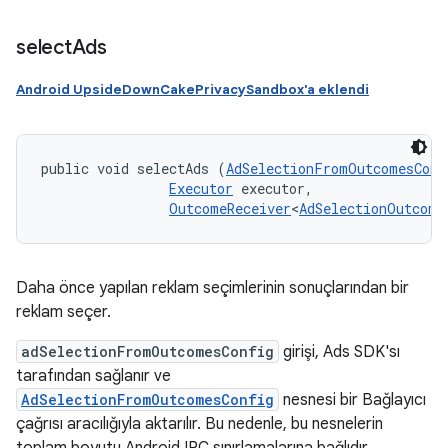
select
Ads
Android UpsideDownCakePrivacySandbox'a eklendi
public void selectAds (
AdSelectionFromOutcomesConf
Executor
 executor, 

OutcomeReceiver
<
AdSelectionOutcome
Daha önce yapılan reklam seçimlerinin sonuçlarından bir
reklam seçer.
adSelectionFromOutcomesConfig
girişi, Ads SDK'sı
tarafından sağlanır ve
AdSelectionFromOutcomesConfig
nesnesi bir Bağlayıcı
çağrısı aracılığıyla aktarılır. Bu nedenle, bu nesnelerin