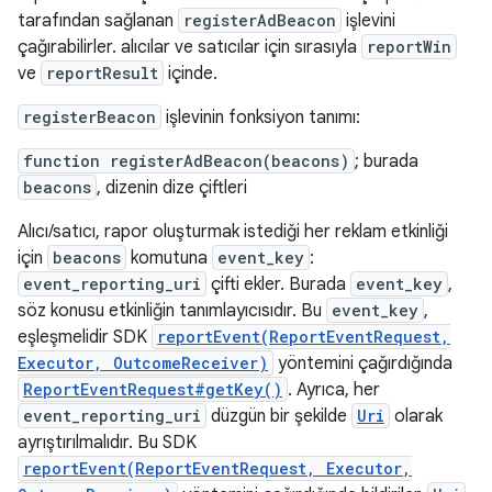
tarafından sağlanan
registerAdBeacon
işlevini
çağırabilirler. alıcılar ve satıcılar için sırasıyla
reportWin
ve
reportResult
içinde.
registerBeacon
işlevinin fonksiyon tanımı:
function registerAdBeacon(beacons)
; burada
beacons
, dizenin dize çiftleri
Alıcı/satıcı, rapor oluşturmak istediği her reklam etkinliği
için
beacons
komutuna
event_key
:
event_reporting_uri
çifti ekler. Burada
event_key
,
söz konusu etkinliğin tanımlayıcısıdır. Bu
event_key
,
eşleşmelidir SDK
reportEvent(ReportEventRequest,
Executor, OutcomeReceiver)
yöntemini çağırdığında
ReportEventRequest#getKey()
. Ayrıca, her
event_reporting_uri
düzgün bir şekilde
Uri
olarak
ayrıştırılmalıdır. Bu SDK
reportEvent(ReportEventRequest, Executor,