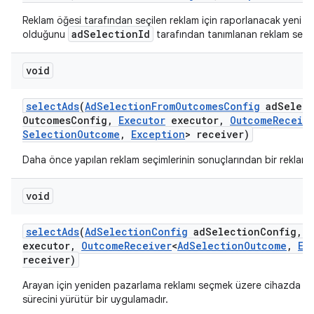
Reklam öğesi tarafından seçilen reklam için raporlanacak yeni bi
adSelectionId
olduğunu
tarafından tanımlanan reklam seçim
void
select
Ads
(
Ad
Selection
From
Outcomes
Config
ad
Select
Outcomes
Config
,
Executor
executor
,
Outcome
Receiv
Selection
Outcome
,
Exception
> receiver)
Daha önce yapılan reklam seçimlerinin sonuçlarından bir reklam 
void
select
Ads
(
Ad
Selection
Config
ad
Selection
Config
,
E
executor
,
Outcome
Receiver
<
Ad
Selection
Outcome
,
Ex
receiver)
Arayan için yeniden pazarlama reklamı seçmek üzere cihazda re
sürecini yürütür bir uygulamadır.