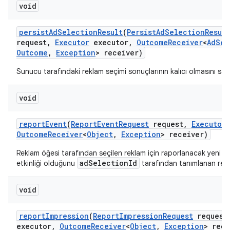
void
persist
Ad
Selection
Result
(
Persist
Ad
Selection
Result
request
,
Executor
executor
,
Outcome
Receiver
<
Ad
Sel
Outcome
,
Exception
> receiver)
Sunucu tarafındaki reklam seçimi sonuçlarının kalıcı olmasını sağl
void
report
Event
(
Report
Event
Request
request
,
Executor
Outcome
Receiver
<
Object
,
Exception
> receiver)
Reklam öğesi tarafından seçilen reklam için raporlanacak yeni bi
adSelectionId
etkinliği olduğunu
tarafından tanımlanan rekl
void
report
Impression
(
Report
Impression
Request
request
executor
,
Outcome
Receiver
<
Object
,
Exception
> rece