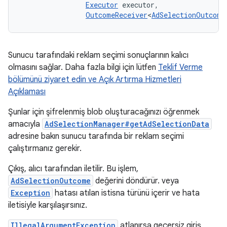
Executor
 executor, 

OutcomeReceiver
<
AdSelectionOutcome
Sunucu tarafındaki reklam seçimi sonuçlarının kalıcı
olmasını sağlar. Daha fazla bilgi için lütfen
Teklif Verme
bölümünü ziyaret edin ve Açık Artırma Hizmetleri
Açıklaması
Şunlar için şifrelenmiş blob oluşturacağınızı öğrenmek
amacıyla
AdSelectionManager#getAdSelectionData
adresine bakın sunucu tarafında bir reklam seçimi
çalıştırmanız gerekir.
Çıkış, alıcı tarafından iletilir. Bu işlem,
AdSelectionOutcome
değerini döndürür. veya
Exception
hatası atılan istisna türünü içerir ve hata
iletisiyle karşılaşırsınız.
IllegalArgumentException
atlanırsa geçersiz giriş