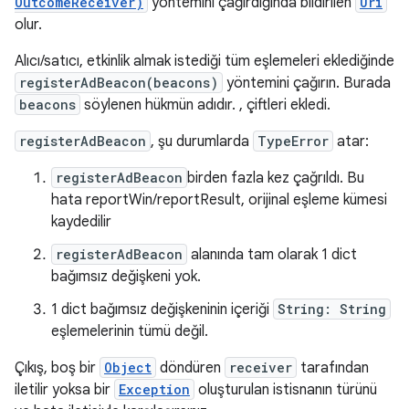
OutcomeReceiver)
yöntemini çağırdığında bildirilen
Uri
olur.
Alıcı/satıcı, etkinlik almak istediği tüm eşlemeleri eklediğinde
registerAdBeacon(beacons)
yöntemini çağırın. Burada
beacons
söylenen hükmün adıdır. , çiftleri ekledi.
registerAdBeacon
, şu durumlarda
TypeError
atar:
registerAdBeacon
birden fazla kez çağrıldı. Bu
hata reportWin/reportResult, orijinal eşleme kümesi
kaydedilir
registerAdBeacon
alanında tam olarak 1 dict
bağımsız değişkeni yok.
1 dict bağımsız değişkeninin içeriği
String: String
eşlemelerinin tümü değil.
Çıkış, boş bir
Object
döndüren
receiver
tarafından
iletilir yoksa bir
Exception
oluşturulan istisnanın türünü