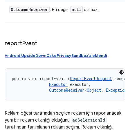
Outcome
Receiver
null
: Bu değer
olamaz.
report
Event
Android UpsideDownCakePrivacySandbox'a eklendi
public void reportEvent (
ReportEventRequest
 request
Executor
 executor, 

OutcomeReceiver
<
Object
, 
Exception
>
Reklam öğesi tarafından seçilen reklam için raporlanacak
yeni bir reklam etkinliği olduğunu
adSelectionId
tarafından tanımlanan reklam seçimi. Reklam etkinliği,