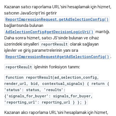
Kazanan satıcı raporlama URL'sini hesaplamak için hizmet,
satıcının JavaScript'ini getirir
ReportImpressionRequest.getAdSelectionConfig()
bağlantısında bulunan
AdSelectionConfig#getDecisionLogicUri()
mantığı.
Daha sonra hizmet, satıcı JS'sinde bulunan ve cihaz
üzerindeki sinyalleri
reportResult
olarak sağlayan
işlevler ve giriş parametrelerinin yanı sıra
ReportImpressionRequest#getAdSelectionConfig()
.
reportResult
işlevinin fonksiyon tanımı:
function reportResult(ad_selection_config,
render_url, bid, contextual_signals) { return {
'status': status, 'results':
{'signals_for_buyer': signals_for_buyer,
'reporting_url': reporting_url } }; }
Kazanan alıcı raporlama URL'sini hesaplamak için hizmet,