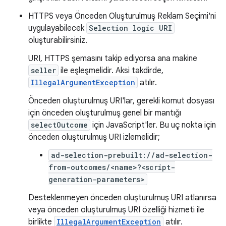
HTTPS veya Önceden Oluşturulmuş Reklam Seçimi'ni
uygulayabilecek
Selection logic URI
oluşturabilirsiniz.
URI, HTTPS şemasını takip ediyorsa ana makine
seller
ile eşleşmelidir. Aksi takdirde,
IllegalArgumentException
atılır.
Önceden oluşturulmuş URI'lar, gerekli komut dosyası
için önceden oluşturulmuş genel bir mantığı
selectOutcome
için JavaScript'ler. Bu uç nokta için
önceden oluşturulmuş URI izlemelidir;
ad-selection-prebuilt://ad-selection-
from-outcomes/<name>?<script-
generation-parameters>
Desteklenmeyen önceden oluşturulmuş URI atlanırsa
veya önceden oluşturulmuş URI özelliği hizmeti ile
birlikte
IllegalArgumentException
atılır.