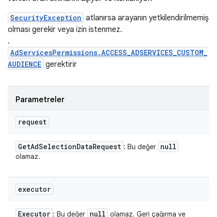
SecurityException
atlanırsa arayanın yetkilendirilmemiş
olması gerekir veya izin istenmez.
.
AdServicesPermissions.ACCESS_ADSERVICES_CUSTOM_
AUDIENCE
gerektirir
Parametreler
request
Get
Ad
Selection
Data
Request
null
: Bu değer
olamaz.
executor
Executor
null
: Bu değer
olamaz. Geri çağırma ve