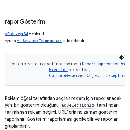
rapor
Gösterimi
API düzeyi 34
'e eklendi
Ayrıca
Ad Services Extensions 4
'e de eklendi
public void reportImpression (
ReportImpressionRequ
Executor
 executor, 

OutcomeReceiver
<
Object
, 
Exception
>
Reklam öğesi tarafından seçilen reklam için raporlanacak
yeni bir gösterim olduğunu
adSelectionId
tarafından
tanımlanan reklam seçimi. URL'lerin ne zaman gösterim
raporlanır. Gösterim raporlaması gecikebilir ve raporlar
gruplandırılır.