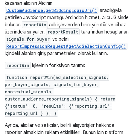
kazanan alıcının Alıcının
CustomAudience.getBiddingLogicUri()
aracılığıyla
getirilen JavaScript mantığı. Ardından hizmet, alıcı JS'sinde
bulunan
reportWin
adlı işlevlerden birini yürütür ve cihaz
üzerindeki sinyaller,
reportResult
tarafından hesaplanan
signals_for_buyer
ve belirli
ReportImpressionRequest#getAdSelectionConfig()
içindeki alanları giriş parametreleri olarak kullanın.
reportWin
işlevinin fonksiyon tanımı:
function reportWin(ad_selection_signals,
per_buyer_signals, signals_for_buyer,
contextual_signals,
custom_audience_reporting_signals) { return
{'status': 0, 'results': {'reporting_url':
reporting_url } }; }
Ayrıca, alıcılar ve satıcılar, belirli alışverişler hakkında
raporlar almak için reklam etkinlikleri. Bunun için platform