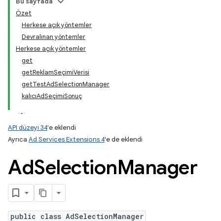
Bu sayfada
Özet
Herkese açık yöntemler
Devralınan yöntemler
Herkese açık yöntemler
get
getReklamSeçimiVerisi
getTestAdSelectionManager
kalıcıAdSeçimiSonuç
API düzeyi 34
'e eklendi
Ayrıca
Ad Services Extensions 4
'e de eklendi
Ad
Selection
Manager
public class AdSelectionManager