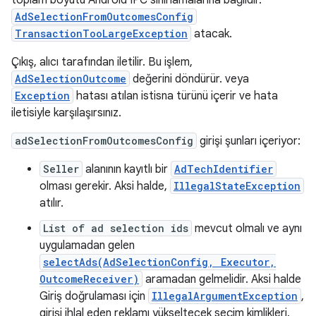
toplam boyutu Android IPC sınırlamalarına bağlıdır.
AdSelectionFromOutcomesConfig
TransactionTooLargeException
atacak.
Çıkış, alıcı tarafından iletilir. Bu işlem,
AdSelectionOutcome
değerini döndürür. veya
Exception
hatası atılan istisna türünü içerir ve hata
iletisiyle karşılaşırsınız.
adSelectionFromOutcomesConfig
girişi şunları içeriyor:
Seller
alanının kayıtlı bir
AdTechIdentifier
olması gerekir. Aksi halde,
IllegalStateException
atılır.
List of ad selection ids
mevcut olmalı ve aynı
uygulamadan gelen
selectAds(AdSelectionConfig, Executor,
OutcomeReceiver)
aramadan gelmelidir. Aksi halde
Giriş doğrulaması için
IllegalArgumentException
,
girişi ihlal eden reklamı yükseltecek seçim kimlikleri.