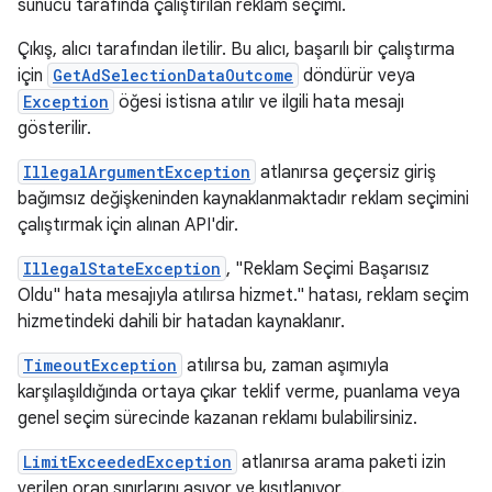
sunucu tarafında çalıştırılan reklam seçimi.
Çıkış, alıcı tarafından iletilir. Bu alıcı, başarılı bir çalıştırma
için
GetAdSelectionDataOutcome
döndürür veya
Exception
öğesi istisna atılır ve ilgili hata mesajı
gösterilir.
IllegalArgumentException
atlanırsa geçersiz giriş
bağımsız değişkeninden kaynaklanmaktadır reklam seçimini
çalıştırmak için alınan API'dir.
IllegalStateException
, "Reklam Seçimi Başarısız
Oldu" hata mesajıyla atılırsa hizmet." hatası, reklam seçim
hizmetindeki dahili bir hatadan kaynaklanır.
TimeoutException
atılırsa bu, zaman aşımıyla
karşılaşıldığında ortaya çıkar teklif verme, puanlama veya
genel seçim sürecinde kazanan reklamı bulabilirsiniz.
LimitExceededException
atlanırsa arama paketi izin
verilen oran sınırlarını aşıyor ve kısıtlanıyor.