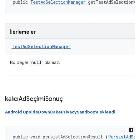
public 
TestAdSelectionManager
 getTestAdSelectionMa
İlerlemeler
Test
Ad
Selection
Manager
null
Bu değer
olamaz.
kalıcıAd
Seçimi
Sonuç
Android UpsideDownCakePrivacySandbox'a eklendi
public void persistAdSelectionResult (
PersistAdSel