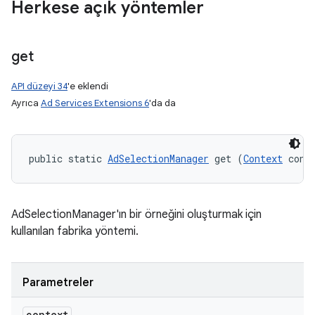
Herkese açık yöntemler
get
API düzeyi 34
'e eklendi
Ayrıca
Ad Services Extensions 6
'da da
public static 
AdSelectionManager
 get (
Context
 cont
AdSelectionManager'ın bir örneğini oluşturmak için
kullanılan fabrika yöntemi.
Parametreler
context