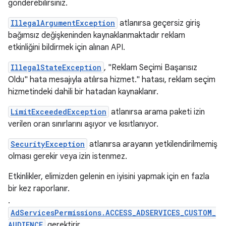
gönderebilirsiniz.
IllegalArgumentException
atlanırsa geçersiz giriş
bağımsız değişkeninden kaynaklanmaktadır reklam
etkinliğini bildirmek için alınan API.
IllegalStateException
, "Reklam Seçimi Başarısız
Oldu" hata mesajıyla atılırsa hizmet." hatası, reklam seçim
hizmetindeki dahili bir hatadan kaynaklanır.
LimitExceededException
atlanırsa arama paketi izin
verilen oran sınırlarını aşıyor ve kısıtlanıyor.
SecurityException
atlanırsa arayanın yetkilendirilmemiş
olması gerekir veya izin istenmez.
Etkinlikler, elimizden gelenin en iyisini yapmak için en fazla
bir kez raporlanır.
.
AdServicesPermissions.ACCESS_ADSERVICES_CUSTOM_
AUDIENCE
gerektirir