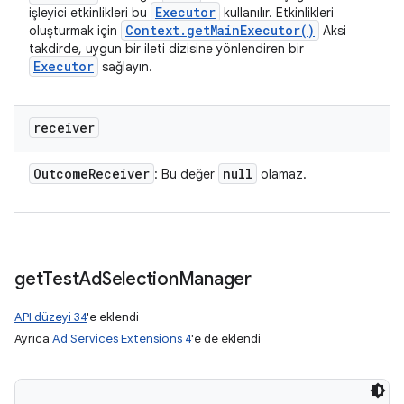
Executor
işleyici etkinlikleri bu
kullanılır. Etkinlikleri
Context
.
get
Main
Executor(
)
oluşturmak için
Aksi
takdirde, uygun bir ileti dizisine yönlendiren bir
Executor
sağlayın.
receiver
Outcome
Receiver
null
: Bu değer
olamaz.
get
Test
Ad
Selection
Manager
API düzeyi 34
'e eklendi
Ayrıca
Ad Services Extensions 4
'e de eklendi