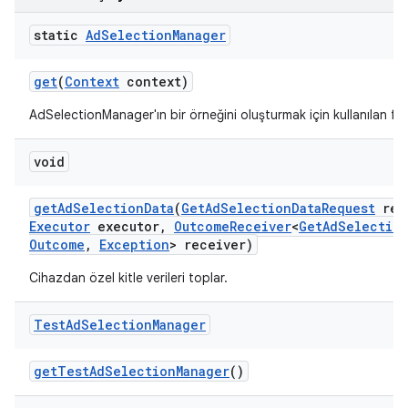
static
Ad
Selection
Manager
ation
get
(
Context
context)
AdSelectionManager'ın bir örneğini oluşturmak için kullanılan fa
void
get
Ad
Selection
Data
(
Get
Ad
Selection
Data
Request
req
Executor
executor
,
Outcome
Receiver
<
Get
Ad
Selectio
Outcome
,
Exception
> receiver)
Cihazdan özel kitle verileri toplar.
Test
Ad
Selection
Manager
get
Test
Ad
Selection
Manager
()