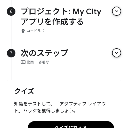
プロジェクト: My City
keyboard_arrow_down
6
アプリを作成する
emoji_objects
コードラボ
次のステップ
keyboard_arrow_down
7
ondemand_video
動画
省略可
クイズ
知識をテストして、「アダプティブ レイアウ
ト」バッジを獲得しましょう。
クイズに答える