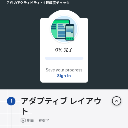
7 件のアクティビティ
•
1 理解度チェック
0% 完了
Save your progress
Sign in
アダプティブ レイアウ
keyboard_arrow_up
1
ト
ondemand_video
動画
省略可