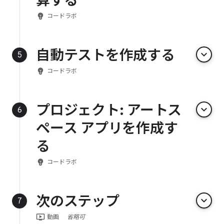
算する
emoji_objects
コードラボ
自動テストを作成する
keyboard_arrow_down
5
emoji_objects
コードラボ
プロジェクト: アートス
keyboard_arrow_down
6
ペース アプリを作成す
る
emoji_objects
コードラボ
次のステップ
keyboard_arrow_down
7
ondemand_video
動画
省略可