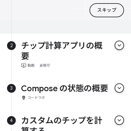
スキップ
チップ計算アプリの概
keyboard_arrow_down
2
要
ondemand_video
動画
省略可
Compose の状態の概要
keyboard_arrow_down
3
emoji_objects
コードラボ
カスタムのチップを計
keyboard_arrow_down
4