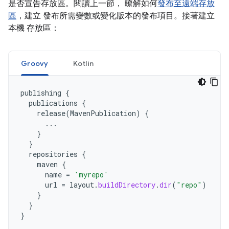
是否宣告存放區。閱讀上一節， 瞭解如何
發布至遠端存放
區
，建立 發布所需變數或變化版本的發布項目。接著建立
本機 存放區：
Groovy
Kotlin
publishing
{
publications
{
release
(
MavenPublication
)
{
...
}
}
repositories
{
maven
{
name
=
'myrepo'
url
=
layout
.
buildDirectory
.
dir
(
"repo"
)
}
}
}