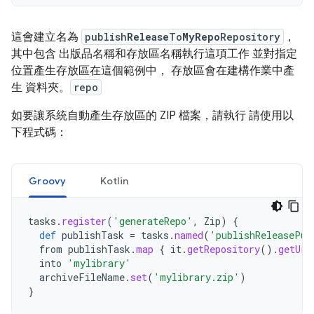
這會建立名為
publish
Release
To
MyRepo
Repository
，
其中包含 出版品名稱和存放區名稱執行這項工作 並對指定
位置產生存放區在這個範例中， 存放區會在建構作業中產
生 資料夾。
repo
如要讓系統自動產生存放區的 ZIP 檔案，請執行 請使用以
下程式碼：
Groovy
Kotlin
tasks
.
register
(
'generateRepo'
,
Zip
)
{
def
publishTask
=
tasks
.
named
(
'publishReleasePub
from
publishTask
.
map
{
it
.
getRepository
().
getUrl
into
'mylibrary'
archiveFileName
.
set
(
'mylibrary.zip'
)
}