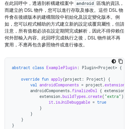
在此回呼中，透過剖析構建檔案中
android
區塊的資訊，
而建立的 DSL 物件，您可以進行存取及修改。這些 DSL 物
件會在後續版本的建構階段中初始化及設定變化版本。例
如，您可以程式輔助的方式建立新的設定或覆寫屬性，但請
注意，所有值都必須在設定期間完成解析，因此不得仰賴任
何外部輸入內容。此回呼完成執行之後，DSL 物件就不再
實用，不應再包含參照物件或進行修改。
abstract
class
ExamplePlugin
:
Plugin<Project>
{
override
fun
apply
(
project
:
Project
)
{
val
androidComponents
=
project
.
extensions
androidComponents
.
finalizeDsl
{
extension
extension
.
buildTypes
.
create
(
"extra"
).
l
it
.
isJniDebuggable
=
true
}
}
}
}