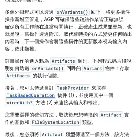
(完成所有操作後)。
多個外掛程式可以透過
onVariants()
回呼，將更多構件
操作新增至管道，AGP 可確保這些鏈結作業皆正確無誤，
確保所有工作能在適當時間執行，正確產生成果並更新。也
就是說，當操作透過附加、取代或轉換的方式變更任何輸出
內容時，下一個操作會將這些構件的更新版本視為輸入內
容，依此類推。
註冊操作的進入點為
Artifacts
類別。下列程式碼片段說
明如何透過
onVariants()
回呼的
Variant
物件上存取
Artifacts
的執行個體。
接著，您可以傳遞自訂
TaskProvider
來取得
TaskBasedOperation
物件 (1)，並使用其中一個
wiredWith*
方法 (2) 來連接其輸入和輸出。
您需要選擇的確切方法，取決於您想轉換的
Artifact
實
作的基數和
FileSystemLocation
類型。
最後，您必須將
Artifact
類型傳遞至一個方法，該方法