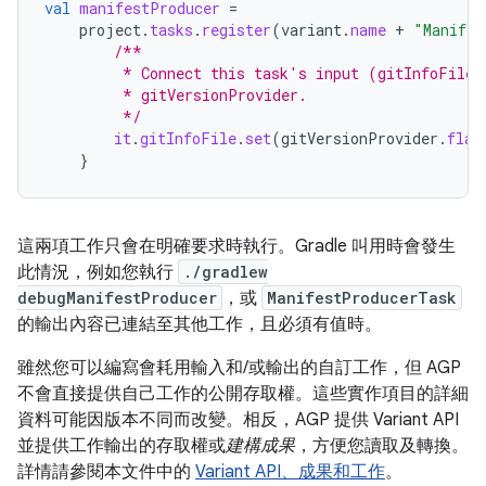
val
manifestProducer
=
project
.
tasks
.
register
(
variant
.
name
+
"Manifes
/**
         * Connect this task's input (gitInfoFile)
         * gitVersionProvider.
         */
it
.
gitInfoFile
.
set
(
gitVersionProvider
.
flat
}
這兩項工作只會在明確要求時執行。Gradle 叫用時會發生
此情況，例如您執行
./gradlew
debugManifestProducer
，或
ManifestProducerTask
的輸出內容已連結至其他工作，且必須有值時。
雖然您可以編寫會耗用輸入和/或輸出的自訂工作，但 AGP
不會直接提供自己工作的公開存取權。這些實作項目的詳細
資料可能因版本不同而改變。相反，AGP 提供 Variant API
並提供工作輸出的存取權或
建構成果
，方便您讀取及轉換。
詳情請參閱本文件中的
Variant API、成果和工作
。