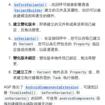
beforeVariants()
：此回呼可能會影響透過
VariantBuilder
建立的元件及其屬性。但仍可以修
改建構流程和產生的構件。
建立變化版本
：即將建立的元件和成果清單現已確
定，且無法變更。
onVariants()
： 在這個回呼中，您可以存取已建立
的
Variant
，您可以為它們包含的
Property
值設
定值或供應商，以延遲運算。
變化版本鎖定
：變化版本物件現已鎖定，無法再變
更。
已建立工作：
Variant
物件及其
Property
值，用
來建立執行建構所需的
Task
執行個體。
AGP 推出了
AndroidComponentsExtension
，可讓您註
冊
finalizeDsl()
、
beforeVariants()
和
onVariants()
的回呼。可使用
androidComponents
區
塊的建構指令碼取得擴充功能：