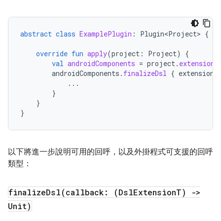
abstract
class
ExamplePlugin
:
Plugin<Project>
{
override
fun
apply
(
project
:
Project
)
{
val
androidComponents
=
project
.
extensions
androidComponents
.
finalizeDsl
{
extension
...
}
}
}
以下將進一步說明可用的回呼，以及外掛程式可支援的回呼
類型：
finalizeDsl(
callback: (Dsl
Extension
T) ->
Unit)