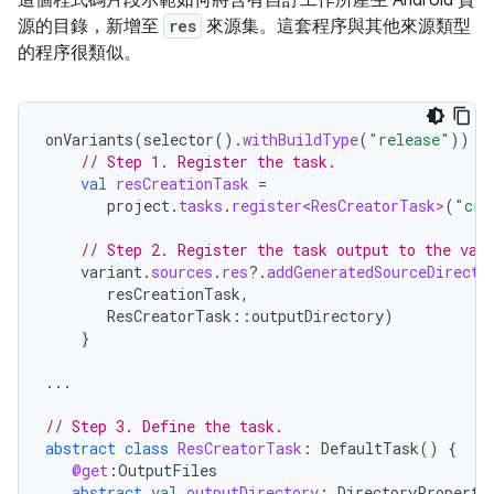
這個程式碼片段示範如何將含有自訂工作所產生 Android 資
源的目錄，新增至
res
來源集。這套程序與其他來源類型
的程序很類似。
onVariants
(
selector
().
withBuildType
(
"release"
))
{
// Step 1. Register the task.
val
resCreationTask
=
project
.
tasks
.
register<ResCreatorTask>
(
"cre
// Step 2. Register the task output to the var
variant
.
sources
.
res
?.
addGeneratedSourceDirecto
resCreationTask
,
ResCreatorTask
::
outputDirectory
)
}
...
// Step 3. Define the task.
abstract
class
ResCreatorTask
:
DefaultTask
()
{
@get
:
OutputFiles
abstract
val
outputDirectory
:
DirectoryProperty