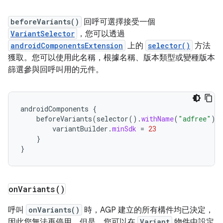
beforeVariants()
回呼可選擇接受一個
VariantSelector
，您可以透過
androidComponentsExtension
上的
selector()
方法
獲取。您可以使用此名稱，根據名稱、版本類型或變種版本
篩選參與回呼叫用的元件。
androidComponents
{
beforeVariants
(
selector
().
withName
(
"adfree"
))
variantBuilder
.
minSdk
=
23
}
}
on
Variants(
)
呼叫
onVariants()
時，AGP 建立的所有構件均已決定，
因此您無法再停用。但是，您可以在
Variant
物件中設定