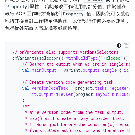
Property
屬性，藉此修改工作使用的部分值。由於僅在
執行 AGP 工作時才會解析
Property
值，因此您可以放心
地將其從自訂工作轉至供應商，以便執行任何必要的運算，
包括從外部輸入讀取檔案或網路等。
// onVariants also supports VariantSelectors:
onVariants
(
selector
().
withBuildType
(
"release"
))
{
// Gather the output when we are in single mod
val
mainOutput
=
variant
.
outputs
.
single
{
it
.
o
// Create version code generating task
val
versionCodeTask
=
project
.
tasks
.
register
(
"
it
.
outputFile
.
set
(
project
.
layout
.
buildDire
}
/**
     * Wire version code from the task output.
     * map() will create a lazy provider that:
     * 1. Runs just before the consumer(s), ensuri
     * (VersionCodeTask) has run and therefore the