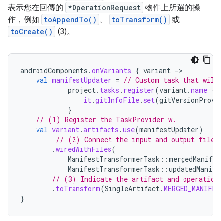
表示您在回傳的
*OperationRequest
物件上所選的操
作，例如
toAppendTo()
、
toTransform()
或
toCreate()
(3)。
androidComponents
.
onVariants
{
variant
-
val
manifestUpdater
=
// Custom task that will
project
.
tasks
.
register
(
variant
.
name
+
it
.
gitInfoFile
.
set
(
gitVersionProvi
}
// (1) Register the TaskProvider w.
val
variant
.
artifacts
.
use
(
manifestUpdater
)
// (2) Connect the input and output files
.
wiredWithFiles
(
ManifestTransformerTask
::
mergedManifes
ManifestTransformerTask
::
updatedManife
// (3) Indicate the artifact and operation
.
toTransform
(
SingleArtifact
.
MERGED_MANIFES
}