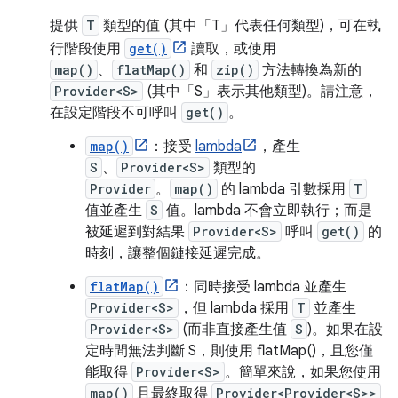
提供
T
類型的值 (其中「T」代表任何類型)，可在執
行階段使用
get()
讀取，或使用
map()
、
flatMap()
和
zip()
方法轉換為新的
Provider<S>
(其中「S」表示其他類型)。請注意，
在設定階段不可呼叫
get()
。
map()
：接受
lambda
，產生
S
、
Provider<S>
類型的
Provider
。
map()
的 lambda 引數採用
T
值並產生
S
值。lambda 不會立即執行；而是
被延遲到對結果
Provider<S>
呼叫
get()
的
時刻，讓整個鏈接延遲完成。
flatMap()
：同時接受 lambda 並產生
Provider<S>
，但 lambda 採用
T
並產生
Provider<S>
(而非直接產生值
S
)。如果在設
定時間無法判斷 S，則使用 flatMap()，且您僅
能取得
Provider<S>
。簡單來說，如果您使用
map()
且最終取得
Provider<Provider<S>>