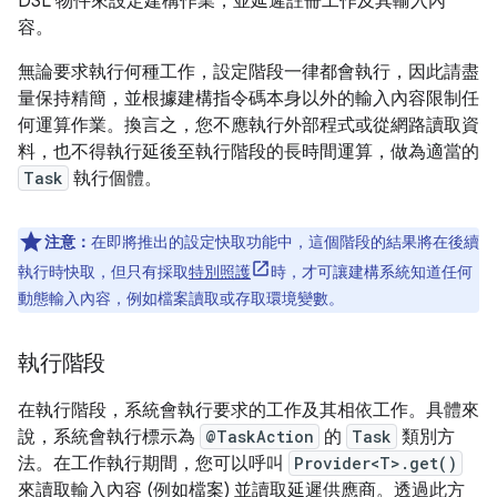
DSL 物件來設定建構作業，並延遲註冊工作及其輸入內
容。
無論要求執行何種工作，設定階段一律都會執行，因此請盡
量保持精簡，並根據建構指令碼本身以外的輸入內容限制任
何運算作業。換言之，您不應執行外部程式或從網路讀取資
料，也不得執行延後至執行階段的長時間運算，做為適當的
Task
執行個體。
注意：
在即將推出的設定快取功能中，這個階段的結果將在後續
執行時快取，但只有採取
特別照護
時，才可讓建構系統知道任何
動態輸入內容，例如檔案讀取或存取環境變數。
執行階段
在執行階段，系統會執行要求的工作及其相依工作。具體來
說，系統會執行標示為
@TaskAction
的
Task
類別方
法。在工作執行期間，您可以呼叫
Provider<T>.get()
來讀取輸入內容 (例如檔案) 並讀取延遲供應商。透過此方