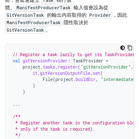
前，會延遲建立
Task
執行個
體。
ManifestProducerTask
輸入值會設為從
GitVersionTask
的輸出內容取得的
Provider
，因此
ManifestProducerTask
隱性取決於
GitVersionTask
。
// Register a task lazily to get its TaskProvider.
val
gitVersionProvider
:
TaskProvider
=
project
.
tasks
.
register
(
"gitVersionProvider"
,
G
it
.
gitVersionOutputFile
.
set
(
File
(
project
.
buildDir
,
"intermediates/
)
}
...
/**
 * Register another task in the configuration bloc
 * only if the task is required).
 */