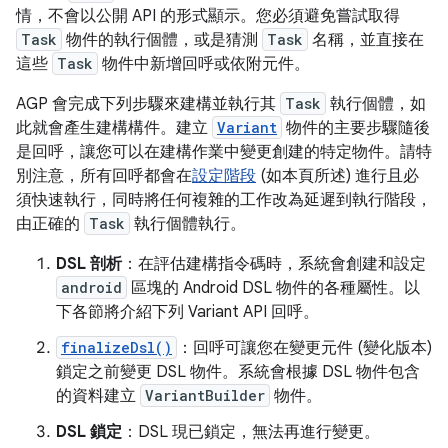
情，不會以公開 API 的形式顯示。您必須避免嘗試取得
Task
物件的執行個體，或是猜測
Task
名稱，並直接在
這些
Task
物件中新增回呼或依附元件。
AGP 會完成下列步驟來建構並執行其
Task
執行個體，如
此就會產生建構構件。建立
Variant
物件的主要步驟隨後
是回呼，讓您可以在建構作業中變更創建的特定物件。請特
別注意，所有回呼都會在
設定階段
(如本頁所述) 進行且必
須快速執行，同時將任何複雜的工作改為延遲到執行階段，
由正確的
Task
執行個體執行。
DSL 剖析
：在評估建構指令碼時，系統會創建和設定
android
區塊的 Android DSL 物件的各種屬性。以
下各節將介紹下列 Variant API 回呼。
finalizeDsl()
：回呼可讓您在變更元件 (變化版本)
鎖定之前變更 DSL 物件。系統會根據 DSL 物件包含
的資料建立
VariantBuilder
物件。
DSL 鎖定
：DSL 現已鎖定，無法再進行變更。