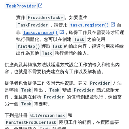
TaskProvider
實作
Provider<Task>
。如要產生
TaskProvider
，請使用
tasks.register()
而
非
tasks.create()
，確保工作只在需要時才延遲
執行個體化。您可以在創建
Task
之前使用
flatMap()
獲取
Task
的輸出內容，很適合用來將輸
出作為其他
Task
執行個體的輸入。
供應商及其轉換方法以延遲方式設定工作的輸入和輸出內
容，也就是不需要預先建立所有工作以及解析值。
提供者也會提供工作依附元件資訊。建立
Provider
方法
是轉換
Task
輸出，
Task
變成
Provider
隱式依附元
件，並且將在解析
Provider
的值時創建並執行，例如當
另一個
Task
需要時。
下列是註冊
GitVersionTask
和
ManifestProducerTask
兩項工作的範例，在實際需要